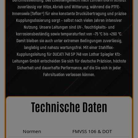
Durchflussleistung. Das Edelstahlgeflecht nach Luftfahrtnorm schützt
zuverlässig vor Hitze, Abrieb und Witterung, während die PTFE-
Innenseele (Teflon®) für eine konstante Druckübertragung und präzise
Kupplungsdosierung sorgt – selbst nach vielen Jahren intensiver
Nutzung. Unsere Leitungen sind UV-, feuchtigkeits- und
korrosionsbeständig sowie temperaturfest von −75 °C bis +260 °C.
Damit bleiben sie auch unter extremen Bedingungen zuverlässig,
langlebig und nahezu wartungsfrei. Mit einer Stahlflex-
Kupplungsleitung für DUCATI 748 SP 748 von Lothar Spiegler Kfz-
Leitungen GmbH entscheiden Sie sich für deutsche Präzision, höchste
Sicherheit und dauerhafte Performance, auf die Sie sich in jeder
Fahrsituation verlassen können.
Technische Daten
Normen
FMVSS 106 & DOT