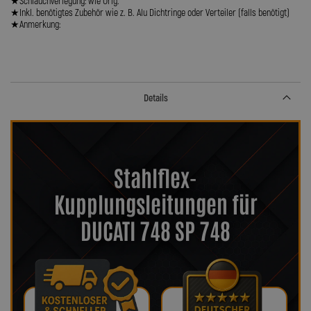
★Schlauchverlegung: wie Orig.
★Inkl. benötigtes Zubehör wie z. B. Alu Dichtringe oder Verteiler (falls benötigt)
★Anmerkung:
Details
Stahlflex-
Kupplungsleitungen für
DUCATI 748 SP 748