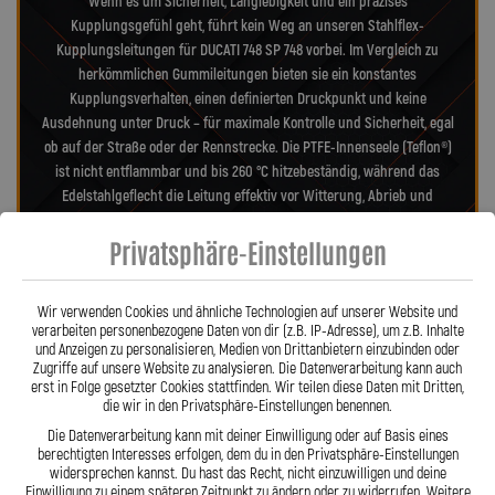
Wenn es um Sicherheit, Langlebigkeit und ein präzises
Kupplungsgefühl geht, führt kein Weg an unseren Stahlflex-
Kupplungsleitungen für DUCATI 748 SP 748 vorbei. Im Vergleich zu
herkömmlichen Gummileitungen bieten sie ein konstantes
Kupplungsverhalten, einen definierten Druckpunkt und keine
Ausdehnung unter Druck – für maximale Kontrolle und Sicherheit, egal
ob auf der Straße oder der Rennstrecke. Die PTFE-Innenseele (Teflon®)
ist nicht entflammbar und bis 260 °C hitzebeständig, während das
Edelstahlgeflecht die Leitung effektiv vor Witterung, Abrieb und
Beschädigungen schützt. Dadurch sind unsere Leitungen nahezu
Privatsphäre-Einstellungen
wartungsfrei, widerstandsfähig gegen Marderbisse und behalten auch
nach Jahren ihre Zuverlässigkeit und Präzision – ein echter Vorteil
gegenüber Gummileitungen. Unsere verdrehbaren, ausjustierbaren
Wir verwenden Cookies und ähnliche Technologien auf unserer Website und
Anschlüsse ermöglichen eine spannungsfreie, saubere Verlegung wie
verarbeiten personenbezogene Daten von dir (z.B. IP-Adresse), um z.B. Inhalte
Orig. – ein besonderes Merkmal aus der Entwicklung von Lothar
und Anzeigen zu personalisieren, Medien von Drittanbietern einzubinden oder
Spiegler. Jede Leitung wird millimetergenau gefertigt, geprüft und
Zugriffe auf unsere Website zu analysieren. Die Datenverarbeitung kann auch
erst in Folge gesetzter Cookies stattfinden. Wir teilen diese Daten mit Dritten,
exakt auf Ihr Motorrad abgestimmt – ob als Sonderanfertigung oder
die wir in den Privatsphäre-Einstellungen benennen.
anbaufertiges Stahlflex-Kit. Mit den Stahlflex-Kupplungsleitungen von
Die Datenverarbeitung kann mit deiner Einwilligung oder auf Basis eines
Lothar Spiegler Kfz-Leitungen GmbH setzen Sie auf deutsche
berechtigten Interesses erfolgen, dem du in den Privatsphäre-Einstellungen
Handwerksqualität, über 35 Jahre Erfahrung und ein Produkt, das
widersprechen kannst. Du hast das Recht, nicht einzuwilligen und deine
Haltbarkeit, Präzision und Fahrgefühl auf höchstem Niveau vereint.
Einwilligung zu einem späteren Zeitpunkt zu ändern oder zu widerrufen. Weitere