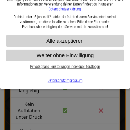
Informationen zur Verwendung deiner Daten findest du in unserer
Hier zu unserem Video „Stahlflex vs. Gummi“
Datenschutzerklärung
.
Du bist unter 16 Jahre alt? Leider darfst du diesem Service nicht selbst
zustimmen, um diese Inhalte zu sehen. Bitte deine Eltern oder
Erziehungsberechtigten, dem Service mit dir zuzustimmen!
Alle akzeptieren
Stahlflex vs. Gummi
Weiter ohne Einwilligung
Privatsphäre-Einstellungen individuell festlegen
Fakten
Stahlflex
Gummi
Datenschutz
Impressum
Robust &
langlebig
Kein
Aufblähen
unter Druck