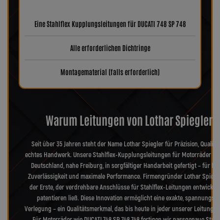
Eine Stahlflex Kupplungsleitungen für DUCATI 748 SP 748
Alle erforderlichen Dichtringe
Montagematerial (falls erforderlich)
Warum Leitungen von Lothar Spiegler?
Seit über 35 Jahren steht der Name Lothar Spiegler für Präzision, Qualitä
echtes Handwerk. Unsere Stahlflex-Kupplungsleitungen für Motorräder we
Deutschland, nahe Freiburg, in sorgfältiger Handarbeit gefertigt – für hö
Zuverlässigkeit und maximale Performance. Firmengründer Lothar Spiegl
der Erste, der verdrehbare Anschlüsse für Stahlflex-Leitungen entwickel
patentieren ließ. Diese Innovation ermöglicht eine exakte, spannungsfr
Verlegung – ein Qualitätsmerkmal, das bis heute in jeder unserer Leitungen
Für Motorräder wie DUCATI 748 SP 748 748 fertigen wir passgenaue Stahl