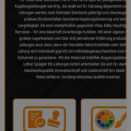
Kupplungsleitungen wie Orig., die exakt auf Ihr Fahrzeug abgestimmt sind.
Leitungen werden nach höchsten Standards gefertigt und überzeugen 
präzises Druckverhalten, konstante Kupplungsdosierung und extrem
Langlebigkeit. Sie sind unempfindlich gegenüber Hitze, Kälte, Feuchtigke
Korrosion – für eine dauerhaft zuverlässige Funktion. Mit einer eigenen Fer
großem Lagerbestand und über drei Jahrzehnten Erfahrung produzieren
Leitungen auch dann, wenn der Hersteller keine Ersatzteile mehr liefert.
Leitung wird individuell geprüft, um millimetergenaue Passform und max
Sicherheit zu garantieren. Mit den Motorrad Stahlflex-Kupplungsleitung
Lothar Spiegler Kfz-Leitungen GmbH entscheiden Sie sich für deutsc
Handwerksqualität, Innovationskraft und Leidenschaft fürs Detail – f
Motorradfahrer, die kompromisslose Qualität erwarten.