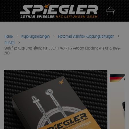
Skip
to
content
Home
Kupplungsleitungen
Motorrad Stahlflex Kupplungsleitungen
DUCATI
Stahlflex Kupplungsleitung für DUCATI 748 R H3 748ccm Kupplung wie Orig. 1999-
2001