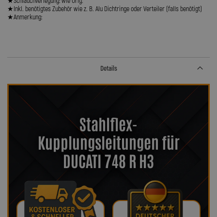
★Schlauchverlegung: wie Orig.
★Inkl. benötigtes Zubehör wie z. B. Alu Dichtringe oder Verteiler (falls benötigt)
★Anmerkung:
Details
Stahlflex-
Kupplungsleitungen für
DUCATI 748 R H3