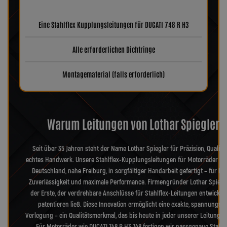
Eine Stahlflex Kupplungsleitungen für DUCATI 748 R H3
Alle erforderlichen Dichtringe
Montagematerial (falls erforderlich)
Warum Leitungen von Lothar Spiegler?
Seit über 35 Jahren steht der Name Lothar Spiegler für Präzision, Qualitä
echtes Handwerk. Unsere Stahlflex-Kupplungsleitungen für Motorräder we
Deutschland, nahe Freiburg, in sorgfältiger Handarbeit gefertigt – für hö
Zuverlässigkeit und maximale Performance. Firmengründer Lothar Spiegl
der Erste, der verdrehbare Anschlüsse für Stahlflex-Leitungen entwickel
patentieren ließ. Diese Innovation ermöglicht eine exakte, spannungsfr
Verlegung – ein Qualitätsmerkmal, das bis heute in jeder unserer Leitungen
Für Motorräder wie DUCATI 748 R H3 748 fertigen wir passgenaue Stahlf