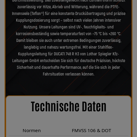
Durchflussleistung. Das Edelstahlgeflecht nach Luftfahrtnorm schützt
zuverlässig vor Hitze, Abrieb und Witterung, während die PTFE-
Innenseele (Teflon®) für eine konstante Druckübertragung und präzise
Kupplungsdosierung sorgt – selbst nach vielen Jahren intensiver
Nutzung. Unsere Leitungen sind UV-, feuchtigkeits- und
korrosionsbeständig sowie temperaturfest von −75 °C bis +260 °C.
Damit bleiben sie auch unter extremen Bedingungen zuverlässig,
langlebig und nahezu wartungsfrei. Mit einer Stahlflex-
Kupplungsleitung für DUCATI 748 R H3 von Lothar Spiegler Kfz-
Leitungen GmbH entscheiden Sie sich für deutsche Präzision, höchste
Sicherheit und dauerhafte Performance, auf die Sie sich in jeder
Fahrsituation verlassen können.
Technische Daten
Normen
FMVSS 106 & DOT