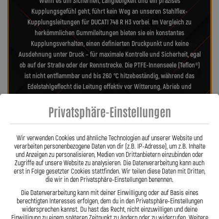
Wenn es um Sicherheit, Langlebigkeit und ein präzises
Kupplungsgefühl geht, führt kein Weg an unseren Stahlflex-
Kupplungsleitungen für DUCATI 748 R H3 vorbei. Im Vergleich zu
herkömmlichen Gummileitungen bieten sie ein konstantes
Kupplungsverhalten, einen definierten Druckpunkt und keine
Ausdehnung unter Druck – für maximale Kontrolle und Sicherheit, egal
ob auf der Straße oder der Rennstrecke. Die PTFE-Innenseele (Teflon®)
ist nicht entflammbar und bis 260 °C hitzebeständig, während das
Edelstahlgeflecht die Leitung effektiv vor Witterung, Abrieb und
Beschädigungen schützt. Dadurch sind unsere Leitungen nahezu
Privatsphäre-Einstellungen
wartungsfrei, widerstandsfähig gegen Marderbisse und behalten auch
nach Jahren ihre Zuverlässigkeit und Präzision – ein echter Vorteil
gegenüber Gummileitungen. Unsere verdrehbaren, ausjustierbaren
Wir verwenden Cookies und ähnliche Technologien auf unserer Website und
Anschlüsse ermöglichen eine spannungsfreie, saubere Verlegung wie
verarbeiten personenbezogene Daten von dir (z.B. IP-Adresse), um z.B. Inhalte
Orig. – ein besonderes Merkmal aus der Entwicklung von Lothar
und Anzeigen zu personalisieren, Medien von Drittanbietern einzubinden oder
Spiegler. Jede Leitung wird millimetergenau gefertigt, geprüft und
Zugriffe auf unsere Website zu analysieren. Die Datenverarbeitung kann auch
erst in Folge gesetzter Cookies stattfinden. Wir teilen diese Daten mit Dritten,
exakt auf Ihr Motorrad abgestimmt – ob als Sonderanfertigung oder
die wir in den Privatsphäre-Einstellungen benennen.
anbaufertiges Stahlflex-Kit. Mit den Stahlflex-Kupplungsleitungen von
Die Datenverarbeitung kann mit deiner Einwilligung oder auf Basis eines
Lothar Spiegler Kfz-Leitungen GmbH setzen Sie auf deutsche
berechtigten Interesses erfolgen, dem du in den Privatsphäre-Einstellungen
Handwerksqualität, über 35 Jahre Erfahrung und ein Produkt, das
widersprechen kannst. Du hast das Recht, nicht einzuwilligen und deine
Haltbarkeit, Präzision und Fahrgefühl auf höchstem Niveau vereint.
Einwilligung zu einem späteren Zeitpunkt zu ändern oder zu widerrufen. Weitere