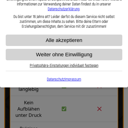
Informationen zur Verwendung deiner Daten findest du in unserer
Hier zu unserem Video „Stahlflex vs. Gummi“
Datenschutzerklärung
.
Du bist unter 16 Jahre alt? Leider darfst du diesem Service nicht selbst
zustimmen, um diese Inhalte zu sehen. Bitte deine Eltern oder
Erziehungsberechtigten, dem Service mit dir zuzustimmen!
Alle akzeptieren
Stahlflex vs. Gummi
Weiter ohne Einwilligung
Privatsphäre-Einstellungen individuell festlegen
Fakten
Stahlflex
Gummi
Datenschutz
Impressum
Robust &
langlebig
Kein
Aufblähen
unter Druck