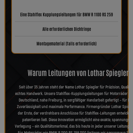
Eine Stahlflex Kupplungsleitungen für BMW R 1100 RS 259
Alle erforderlichen Dichtringe
Montagematerial (falls erforderlich)
Warum Leitungen von Lothar Spiegler?
Seit über 35 Jahren steht der Name Lothar Spiegler für Präzision, Qualitä
echtes Handwerk. Unsere Stahlflex-Kupplungsleitungen für Motorräder we
Deutschland, nahe Freiburg, in sorgfältiger Handarbeit gefertigt – für hö
Zuverlässigkeit und maximale Performance. Firmengründer Lothar Spiegl
der Erste, der verdrehbare Anschlüsse für Stahlflex-Leitungen entwickel
patentieren ließ. Diese Innovation ermöglicht eine exakte, spannungsfr
Verlegung – ein Qualitätsmerkmal, das bis heute in jeder unserer Leitungen
Für Motorräder wie BMW R 1100 RS 259 1100 fertigen wir passgenaue Stah