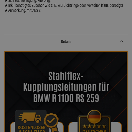
★Schlauchverlegung: wie Orig.
★Inkl. benötigtes Zubehör wie z. B. Alu Dichtringe oder Verteiler (falls benötigt)
★Anmerkung: mit ABS 2
Details
Stahlflex-
Kupplungsleitungen für
BMW R 1100 RS 259