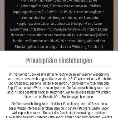
Wenn es um Sicherheit, Langlebigkeit und ein präzises
Kupplungsgefühl geht, führt kein Weg an unseren Stahlflex-
Kupplungsleitungen für BMW R 1100 RS 259 vorbei. Im Vergleich zu
herkömmlichen Gummileitungen bieten sie ein konstantes
Kupplungsverhalten, einen definierten Druckpunkt und keine
Ausdehnung unter Druck – für maximale Kontrolle und Sicherheit, egal
ob auf der Straße oder der Rennstrecke. Die PTFE-Innenseele (Teflon®)
ist nicht entflammbar und bis 260 °C hitzebeständig, während das
Edelstahlgeflecht die Leitung effektiv vor Witterung, Abrieb und
Beschädigungen schützt. Dadurch sind unsere Leitungen nahezu
Privatsphäre-Einstellungen
wartungsfrei, widerstandsfähig gegen Marderbisse und behalten auch
nach Jahren ihre Zuverlässigkeit und Präzision – ein echter Vorteil
gegenüber Gummileitungen. Unsere verdrehbaren, ausjustierbaren
Wir verwenden Cookies und ähnliche Technologien auf unserer Website und
Anschlüsse ermöglichen eine spannungsfreie, saubere Verlegung wie
verarbeiten personenbezogene Daten von dir (z.B. IP-Adresse), um z.B. Inhalte
Orig. – ein besonderes Merkmal aus der Entwicklung von Lothar
und Anzeigen zu personalisieren, Medien von Drittanbietern einzubinden oder
Spiegler. Jede Leitung wird millimetergenau gefertigt, geprüft und
Zugriffe auf unsere Website zu analysieren. Die Datenverarbeitung kann auch
erst in Folge gesetzter Cookies stattfinden. Wir teilen diese Daten mit Dritten,
exakt auf Ihr Motorrad abgestimmt – ob als Sonderanfertigung oder
die wir in den Privatsphäre-Einstellungen benennen.
anbaufertiges Stahlflex-Kit. Mit den Stahlflex-Kupplungsleitungen von
Die Datenverarbeitung kann mit deiner Einwilligung oder auf Basis eines
Lothar Spiegler Kfz-Leitungen GmbH setzen Sie auf deutsche
berechtigten Interesses erfolgen, dem du in den Privatsphäre-Einstellungen
Handwerksqualität, über 35 Jahre Erfahrung und ein Produkt, das
widersprechen kannst. Du hast das Recht, nicht einzuwilligen und deine
Haltbarkeit, Präzision und Fahrgefühl auf höchstem Niveau vereint.
Einwilligung zu einem späteren Zeitpunkt zu ändern oder zu widerrufen. Weitere