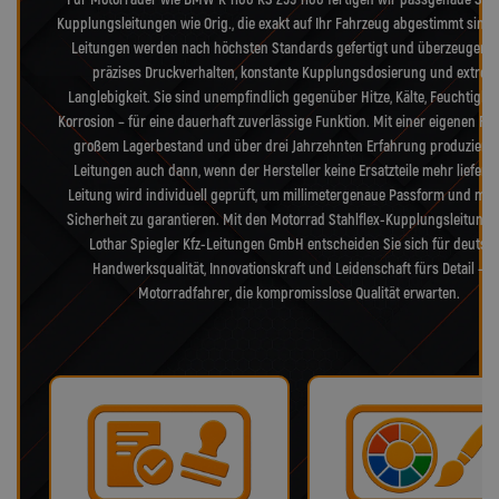
Kupplungsleitungen wie Orig., die exakt auf Ihr Fahrzeug abgestimmt sind.
Leitungen werden nach höchsten Standards gefertigt und überzeugen 
präzises Druckverhalten, konstante Kupplungsdosierung und extrem
Langlebigkeit. Sie sind unempfindlich gegenüber Hitze, Kälte, Feuchtigke
Korrosion – für eine dauerhaft zuverlässige Funktion. Mit einer eigenen Fer
großem Lagerbestand und über drei Jahrzehnten Erfahrung produzieren
Leitungen auch dann, wenn der Hersteller keine Ersatzteile mehr liefert.
Leitung wird individuell geprüft, um millimetergenaue Passform und max
Sicherheit zu garantieren. Mit den Motorrad Stahlflex-Kupplungsleitung
Lothar Spiegler Kfz-Leitungen GmbH entscheiden Sie sich für deutsc
Handwerksqualität, Innovationskraft und Leidenschaft fürs Detail – f
Motorradfahrer, die kompromisslose Qualität erwarten.