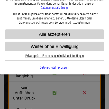
Informationen zur Verwendung deiner Daten findest du in unserer
Hier zu unserem Video „Stahlflex vs. Gummi“
Datenschutzerklärung
.
Du bist unter 16 Jahre alt? Leider darfst du diesem Service nicht selbst
zustimmen, um diese Inhalte zu sehen. Bitte deine Eltern oder
Erziehungsberechtigten, dem Service mit dir zuzustimmen!
Alle akzeptieren
Stahlflex vs. Gummi
Weiter ohne Einwilligung
Privatsphäre-Einstellungen individuell festlegen
Fakten
Stahlflex
Gummi
Datenschutz
Impressum
Robust &
langlebig
Kein
Aufblähen
unter Druck