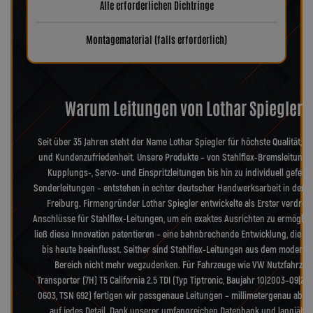
Alle erforderlichen Dichtringe
Montagematerial (falls erforderlich)
Warum Leitungen von Lothar Spiegler?
Seit über 35 Jahren steht der Name Lothar Spiegler für höchste Qualität, Pr
und Kundenzufriedenheit. Unsere Produkte – von Stahlflex-Bremsleitunge
Kupplungs-, Servo- und Einspritzleitungen bis hin zu individuell geferti
Sonderleitungen – entstehen in echter deutscher Handwerksarbeit in der 
Freiburg. Firmengründer Lothar Spiegler entwickelte als Erster verdreh
Anschlüsse für Stahlflex-Leitungen, um ein exaktes Ausrichten zu ermöglic
ließ diese Innovation patentieren – eine bahnbrechende Entwicklung, die d
bis heute beeinflusst. Seither sind Stahlflex-Leitungen aus dem moderne
Bereich nicht mehr wegzudenken. Für Fahrzeuge wie VW Nutzfahrzeu
Transporter (7H) T5 California 2.5 TDI (Typ Tiptronic, Baujahr 10|2003–09|20
0603, TSN 692) fertigen wir passgenaue Leitungen – millimetergenau abg
auf jedes Detail. Dank unserer umfangreichen Datenbank und langjähr