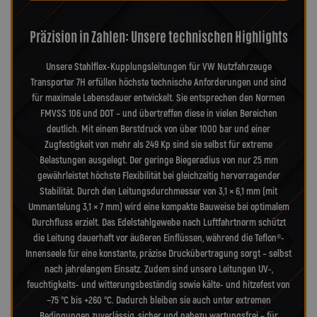
Präzision in Zahlen: Unsere technischen Highlights
Unsere Stahlflex-Kupplungsleitungen für VW Nutzfahrzeuge
Transporter 7H erfüllen höchste technische Anforderungen und sind
für maximale Lebensdauer entwickelt. Sie entsprechen den Normen
FMVSS 106 und DOT – und übertreffen diese in vielen Bereichen
deutlich. Mit einem Berstdruck von über 1000 bar und einer
Zugfestigkeit von mehr als 249 Kp sind sie selbst für extreme
Belastungen ausgelegt. Der geringe Biegeradius von nur 25 mm
gewährleistet höchste Flexibilität bei gleichzeitig hervorragender
Stabilität. Durch den Leitungsdurchmesser von 3,1 × 6,1 mm (mit
Ummantelung 3,1 × 7 mm) wird eine kompakte Bauweise bei optimalem
Durchfluss erzielt. Das Edelstahlgewebe nach Luftfahrtnorm schützt
die Leitung dauerhaft vor äußeren Einflüssen, während die Teflon®-
Innenseele für eine konstante, präzise Druckübertragung sorgt – selbst
nach jahrelangem Einsatz. Zudem sind unsere Leitungen UV-,
feuchtigkeits- und witterungsbeständig sowie kälte- und hitzefest von
−75 °C bis +260 °C. Dadurch bleiben sie auch unter extremen
Bedingungen zuverlässig, sicher und nahezu wartungsfrei – für