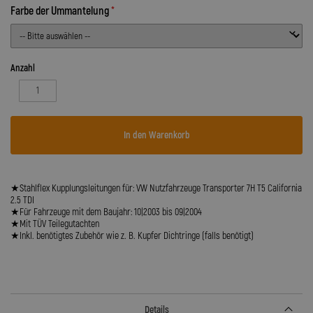
Farbe der Ummantelung
Anzahl
In den Warenkorb
★Stahlflex Kupplungsleitungen für: VW Nutzfahrzeuge Transporter 7H T5 California
2.5 TDI
★Für Fahrzeuge mit dem Baujahr: 10|2003 bis 09|2004
★Mit TÜV Teilegutachten
★Inkl. benötigtes Zubehör wie z. B. Kupfer Dichtringe (falls benötigt)
Details