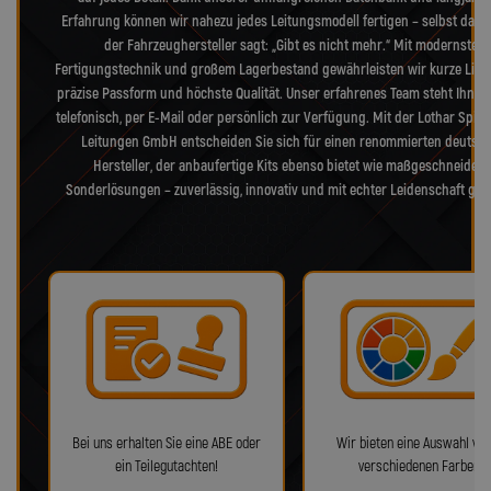
Erfahrung können wir nahezu jedes Leitungsmodell fertigen – selbst dann
der Fahrzeughersteller sagt: „Gibt es nicht mehr.“ Mit modernster
Fertigungstechnik und großem Lagerbestand gewährleisten wir kurze Liefer
präzise Passform und höchste Qualität. Unser erfahrenes Team steht Ihnen 
telefonisch, per E-Mail oder persönlich zur Verfügung. Mit der Lothar Spieg
Leitungen GmbH entscheiden Sie sich für einen renommierten deutsc
Hersteller, der anbaufertige Kits ebenso bietet wie maßgeschneidert
Sonderlösungen – zuverlässig, innovativ und mit echter Leidenschaft gefe
Bei uns erhalten Sie eine ABE oder
Wir bieten eine Auswahl von
ein Teilegutachten!
verschiedenen Farben!