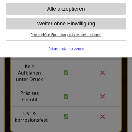
Alle akzeptieren
Stahlflex vs. Gummi
Weiter ohne Einwilligung
Fakten
Stahlflex
Gummi
Privatsphäre-Einstellungen individuell festlegen
Robust &
Datenschutz
Impressum
langlebig
Kein
Aufblähen
unter Druck
Präzises
Gefühl
UV- &
korrosionsfest