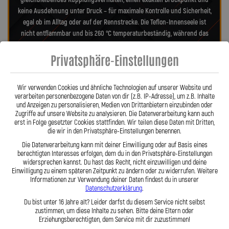
keine Ausdehnung unter Druck – für maximale Kontrolle und Sicherheit,
egal ob im Alltag oder auf der Rennstrecke. Die Teflon-Innenseele ist
nicht entflammbar und bis 260 °C temperaturbeständig, während das
Edelstahlgeflecht die Leitung dauerhaft schützt und nahezu
Privatsphäre-Einstellungen
wartungsfrei macht. Es verhindert Beschädigungen durch Marder,
Witterung oder Abrieb – ein regelmäßiger Austausch wie bei
Gummileitungen entfällt. Das spart Kosten und sorgt langfristig für ein
Wir verwenden Cookies und ähnliche Technologien auf unserer Website und
sicheres Fahrgefühl. Unsere verdrehbaren, ausjustierbaren Anschlüsse
verarbeiten personenbezogene Daten von dir (z.B. IP-Adresse), um z.B. Inhalte
ermöglichen eine drallfreie, spannungsfreie Verlegung. Ob
und Anzeigen zu personalisieren, Medien von Drittanbietern einzubinden oder
Sonderanfertigung oder anbaufertiges Stahlflex-Kit – jede Leitung wird
Zugriffe auf unsere Website zu analysieren. Die Datenverarbeitung kann auch
erst in Folge gesetzter Cookies stattfinden. Wir teilen diese Daten mit Dritten,
millimetergenau und individuell gefertigt. Mit den Stahlflex-
die wir in den Privatsphäre-Einstellungen benennen.
Kupplungsleitungen der Lothar Spiegler Kfz-Leitungen GmbH
Die Datenverarbeitung kann mit deiner Einwilligung oder auf Basis eines
entscheiden Sie sich für echte deutsche Qualität, höchste Sicherheit
berechtigten Interesses erfolgen, dem du in den Privatsphäre-Einstellungen
und ein Produkt, das in Präzision und Haltbarkeit überzeugt.
Hier zu
widersprechen kannst. Du hast das Recht, nicht einzuwilligen und deine
unserem Video „Stahlflex vs. Gummi“
Einwilligung zu einem späteren Zeitpunkt zu ändern oder zu widerrufen. Weitere
Informationen zur Verwendung deiner Daten findest du in unserer
Datenschutzerklärung
.
Du bist unter 16 Jahre alt? Leider darfst du diesem Service nicht selbst
zustimmen, um diese Inhalte zu sehen. Bitte deine Eltern oder
Erziehungsberechtigten, dem Service mit dir zuzustimmen!