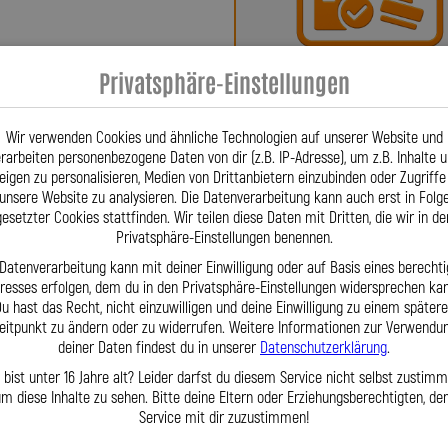
n Freiburg. Firmengründer Lothar
se für Stahlflex-Leitungen, um ein
Bei uns erhalten Sie eine
 Innovation patentieren – eine
Privatsphäre-Einstellungen
oder ein Teilegutachte
einflusst. Seither sind Stahlflex-
r wegzudenken. Für Fahrzeuge wie
Wir verwenden Cookies und ähnliche Technologien auf unserer Website und
|1980–09|1983, HSN 3004, TSN 384)
rarbeiten personenbezogene Daten von dir (z.B. IP-Adresse), um z.B. Inhalte 
 abgestimmt auf jedes Detail. Dank
eigen zu personalisieren, Medien von Drittanbietern einzubinden oder Zugriffe
unsere Website zu analysieren. Die Datenverarbeitung kann auch erst in Folg
Erfahrung können wir nahezu jedes
gesetzter Cookies stattfinden. Wir teilen diese Daten mit Dritten, die wir in de
eughersteller sagt: „Gibt es nicht
Privatsphäre-Einstellungen benennen.
Fragen? Unser Team ist tä
m Lagerbestand gewährleisten wir
 Datenverarbeitung kann mit deiner Einwilligung oder auf Basis eines berechti
per Telefon oder Mail für S
lität. Unser erfahrenes Team steht
eresses erfolgen, dem du in den Privatsphäre-Einstellungen widersprechen kan
ur Verfügung. Mit der Lothar Spiegler
u hast das Recht, nicht einzuwilligen und deine Einwilligung zu einem später
enommierten deutschen Hersteller,
eitpunkt zu ändern oder zu widerrufen. Weitere Informationen zur Verwendu
deiner Daten findest du in unserer
Datenschutzerklärung
.
erte Sonderlösungen – zuverlässig,
haft gefertigt.
 bist unter 16 Jahre alt? Leider darfst du diesem Service nicht selbst zustimm
m diese Inhalte zu sehen. Bitte deine Eltern oder Erziehungsberechtigten, d
Service mit dir zuzustimmen!