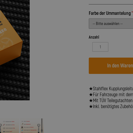
Farbe der Ummantelung
Anzahl
In den Ware
★Stahlflex Kupplungsleit
★Für Fahrzeuge mit dem B
★Mit TÜV Teilegutachten
★Inkl. benötigtes Zubehör 