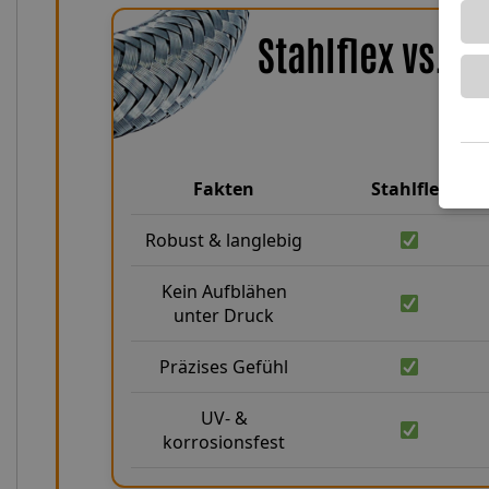
Stahlflex vs. 
Fakten
Stahlflex
Robust & langlebig
Kein Aufblähen
unter Druck
Präzises Gefühl
UV- &
korrosionsfest