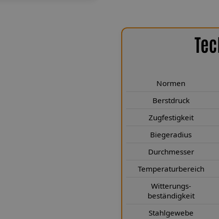
Tec
chen Highlights
uego erfüllen höchste technische
wickelt. Sie entsprechen den
Normen
len Bereichen deutlich. Mit einem
Berstdruck
ehr als 249 Kp sind sie selbst für
Zugfestigkeit
us von nur 25 mm gewährleistet
der Stabilität. Durch den
Biegeradius
 3,1 × 7 mm) wird eine kompakte
Durchmesser
tahlgewebe nach Luftfahrtnorm
hrend die Teflon®-Innenseele für
Temperaturbereich
 nach jahrelangem Einsatz. Zudem
Witterungs-
ungsbeständig sowie kälte- und
beständigkeit
auch unter extremen Bedingungen
Stahlgewebe
erhafte Performance und höchste