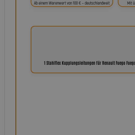
Ab einem Warenwert von 100 € – deutschlandweit
Mit ü
1 Stahlflex Kupplungsleitungen für Renault Fuego Fueg
Warum Leitungen von Lot
Seit über 35 Jahren steht der Name Lothar Spiegler f
Kundenzufriedenheit. Unsere Produkte – von Stahlfle
Servo- und Einspritzleitungen bis hin zu individuell ge