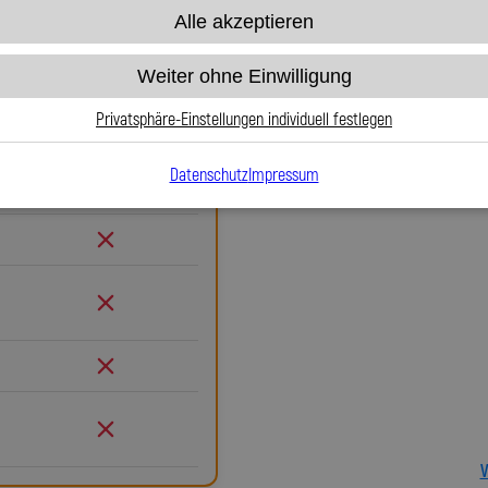
Alle akzeptieren
Warum Stahlflex-Ku
Gummi
Weiter ohne Einwilligung
Wenn es um Sicherheit, Langlebi
Weg an Stahlflex-Kupplungsleit
Privatsphäre-Einstellungen individuell festlegen
herkömmlichen Gummileitungen bi
exakten Druckpunkt und keine
Datenschutz
Impressum
Gummi
Sicherheit, egal ob im Alltag 
entflammbar und bis 260 °C t
Leitung dauerhaft schützt und n
durch Marder, Witterung oder Ab
entfällt. Das spart Kosten un
verdrehbaren, ausjustierbaren 
Verlegung. Ob Sonderanfertigu
millimetergenau und individuell 
Spiegler Kfz-Leitungen GmbH en
Sicherheit und ein Produkt, das
V