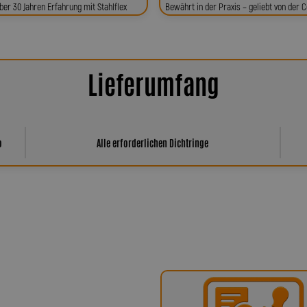
ber 30 Jahren Erfahrung mit Stahlflex
Bewährt in der Praxis – geliebt von der
Lieferumfang
o
Alle erforderlichen Dichtringe
har Spiegler?
ür höchste Qualität, Präzision und
x-Bremsleitungen über Kupplungs-,
fertigten Sonderleitungen – entstehen