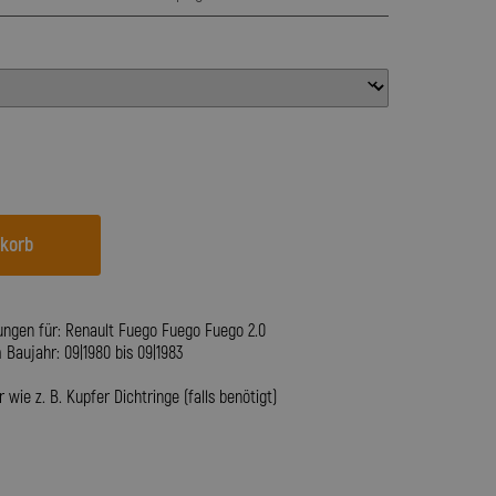
nkorb
ungen für: Renault Fuego Fuego Fuego 2.0
aujahr: 09|1980 bis 09|1983
wie z. B. Kupfer Dichtringe (falls benötigt)