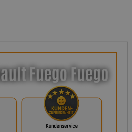
nault Fuego Fuego
Kundenservice