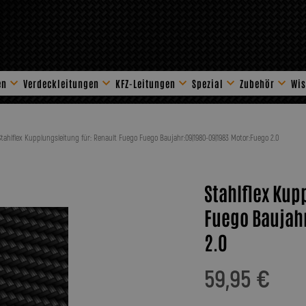
en
Verdeckleitungen
KFZ-Leitungen
Spezial
Zubehör
Wis
Stahlflex Zube
Stahlflex Kupplungsleitung für: Renault Fuego Fuego Baujahr:09|1980-09|1983 Motor:Fuego 2.0
Stahlflex Kup
Fuego Baujah
2.0
59,95 €