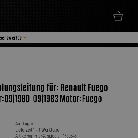
senswertes
hör
plungsleitung für: Renault Fuego
r:09|1980-09|1983 Motor:Fuego
Auf Lager
Lieferzeit 1 - 3 Werktage
Artikelnummer#: spiegler_1780546