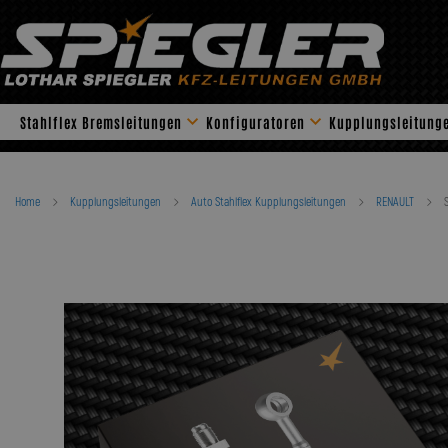
Skip
to
content
Stahlflex Bremsleitungen
Konfiguratoren
Kupplungsleitung
Home
Kupplungsleitungen
Auto Stahlflex Kupplungsleitungen
RENAULT