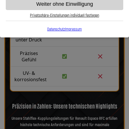
Weiter ohne Einwilligung
Robust &
langlebig
Privatsphäre-Einstellungen individuell festlegen
Kein
Datenschutz
Impressum
Aufblähen
unter Druck
Präzises
Gefühl
UV- &
korrosionsfest
Präzision in Zahlen: Unsere technischen Highlights
Unsere Stahlflex-Kupplungsleitungen für Renault Espace RFC erfüllen
höchste technische Anforderungen und sind für maximale