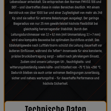
Lebensdauer entwickelt. Sie entsprechen den Normen FMVSS 106 und
DOT – und übertreffen diese in vielen Bereichen deutlich. Mit einem
Berstdruck von über 1000 bar und einer Zugfestigkeit von mehr als 249
Kp sind sie selbst für extreme Belastungen ausgelegt. Der geringe
Biegeradius von nur 25 mm gewährleistet höchste Flexibilität bei
gleichzeitig hervorragender Stabilität. Durch den
Leitungsdurchmesser von 3,1 × 6,1 mm (mit Ummantelung 3,1 × 7 mm)
wird eine kompakte Bauweise bei optimalem Durchfluss erzielt. Das
Edelstahlgewebe nach Luftfahrtnorm schützt die Leitung dauerhaft vor
äußeren Einflüssen, während die Teflon®-Innenseele für eine konstante,
präzise Druckübertragung sorgt – selbst nach jahrelangem Einsatz.
Zudem sind unsere Leitungen UV-, feuchtigkeits- und
witterungsbeständig sowie kälte- und hitzefest von −75 °C bis +260 °C.
Dadurch bleiben sie auch unter extremen Bedingungen zuverlässig,
sicher und nahezu wartungsfrei – für dauerhafte Performance und
höchste Sicherheit.
Technische Daten