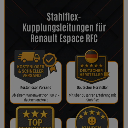
Stahlflex-
Kupplungsleitungen für
Renault Espace RFC
Kostenloser Versand
Deutscher Hersteller
Ab einem Warenwert von 100 € –
Mit über 30 Jahren Erfahrung mit
deutschlandweit
Stahlflex