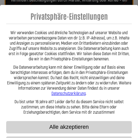
verhindert Beschädigungen durch Marder, Witterung oder Abrieb – ein
regelmäßiger Austausch wie bei Gummileitungen entfällt. Das spart
Privatsphäre-Einstellungen
Kosten und sorgt langfristig für ein sicheres Fahrgefühl. Unsere
verdrehbaren, ausjustierbaren Anschlüsse ermöglichen eine drallfreie,
spannungsfreie Verlegung. Ob Sonderanfertigung oder anbaufertiges
Wir verwenden Cookies und ähnliche Technologien auf unserer Website und
Stahlflex-Kit – jede Leitung wird millimetergenau und individuell
verarbeiten personenbezogene Daten von dir (z.B. IP-Adresse), um z.B. Inhalte
gefertigt. Mit den Stahlflex-Kupplungsleitungen der Lothar Spiegler
und Anzeigen zu personalisieren, Medien von Drittanbietern einzubinden oder
Kfz-Leitungen GmbH entscheiden Sie sich für echte deutsche Qualität,
Zugriffe auf unsere Website zu analysieren. Die Datenverarbeitung kann auch
erst in Folge gesetzter Cookies stattfinden. Wir teilen diese Daten mit Dritten,
höchste Sicherheit und ein Produkt, das in Präzision und Haltbarkeit
die wir in den Privatsphäre-Einstellungen benennen.
überzeugt.
Hier zu unserem Video „Stahlflex vs. Gummi“
Die Datenverarbeitung kann mit deiner Einwilligung oder auf Basis eines
berechtigten Interesses erfolgen, dem du in den Privatsphäre-Einstellungen
widersprechen kannst. Du hast das Recht, nicht einzuwilligen und deine
Einwilligung zu einem späteren Zeitpunkt zu ändern oder zu widerrufen. Weitere
Informationen zur Verwendung deiner Daten findest du in unserer
Datenschutzerklärung
.
Du bist unter 16 Jahre alt? Leider darfst du diesem Service nicht selbst
zustimmen, um diese Inhalte zu sehen. Bitte deine Eltern oder
Stahlflex vs. Gummi
Erziehungsberechtigten, dem Service mit dir zuzustimmen!
Alle akzeptieren
Fakten
Stahlflex
Gummi