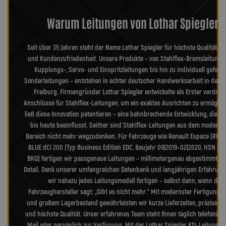
Warum Leitungen von Lothar Spiegler?
Seit über 35 Jahren steht der Name Lothar Spiegler für höchste Qualität, Pr
und Kundenzufriedenheit. Unsere Produkte – von Stahlflex-Bremsleitunge
Kupplungs-, Servo- und Einspritzleitungen bis hin zu individuell geferti
Sonderleitungen – entstehen in echter deutscher Handwerksarbeit in der 
Freiburg. Firmengründer Lothar Spiegler entwickelte als Erster verdreh
Anschlüsse für Stahlflex-Leitungen, um ein exaktes Ausrichten zu ermöglic
ließ diese Innovation patentieren – eine bahnbrechende Entwicklung, die d
bis heute beeinflusst. Seither sind Stahlflex-Leitungen aus dem moderne
Bereich nicht mehr wegzudenken. Für Fahrzeuge wie Renault Espace (RFC)
BLUE dCi 200 (Typ Business Edition EDC, Baujahr 09|2019–02|2020, HSN 333
BKQ) fertigen wir passgenaue Leitungen – millimetergenau abgestimmt au
Detail. Dank unserer umfangreichen Datenbank und langjährigen Erfahrun
wir nahezu jedes Leitungsmodell fertigen – selbst dann, wenn der
Fahrzeughersteller sagt: „Gibt es nicht mehr.“ Mit modernster Fertigungs
und großem Lagerbestand gewährleisten wir kurze Lieferzeiten, präzise P
und höchste Qualität. Unser erfahrenes Team steht Ihnen täglich telefonisch
Mail oder persönlich zur Verfügung. Mit der Lothar Spiegler Kfz-Leitung