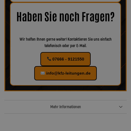
Korrosion oder Verschleiß erkennbar, empfiehlt es sich, das
Zubehör ebenfalls zu ersetzen, um eine optimale Funktion und
maximale Sicherheit zu gewährleisten.
Bei uns finden Sie
Haben Sie noch Fragen?
verschiedenes Zubehör für Ihr KFZ!
Wir helfen Ihnen gerne weiter! Kontaktieren Sie uns einfach
telefonisch oder per E-Mail.
07666 - 9121550
info@kfz-leitungen.de
Mehr Informationen