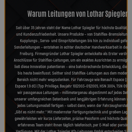
Warum Leitungen von Lothar Spiegler?
Seit über 35 Jahren steht der Name Lothar Spiegler für höchste Qualität, Pr
und Kundenzufriedenheit. Unsere Produkte – von Stahlflex-Bremsleitunge
Kupplungs-, Servo- und Einspritzleitungen bis hin zu individuell geferti
Sonderleitungen – entstehen in echter deutscher Handwerksarbeit in der 
Freiburg. Firmengründer Lothar Spiegler entwickelte als Erster verdreh
Anschlüsse für Stahlflex-Leitungen, um ein exaktes Ausrichten zu ermöglic
ließ diese Innovation patentieren – eine bahnbrechende Entwicklung, die d
bis heute beeinflusst. Seither sind Stahlflex-Leitungen aus dem moderne
Bereich nicht mehr wegzudenken. Für Fahrzeuge wie Renault Espace (JK)
Espace 1.9 dCi (Typ Privilège, Baujahr 10|2003–01|2005, HSN 3004, TSN 097) 
wir passgenaue Leitungen – millimetergenau abgestimmt auf jedes Detail
unserer umfangreichen Datenbank und langjährigen Erfahrung können wir
jedes Leitungsmodell fertigen – selbst dann, wenn der Fahrzeughersteller
„Gibt es nicht mehr.“ Mit modernster Fertigungstechnik und großem Lager
gewährleisten wir kurze Lieferzeiten, präzise Passform und höchste Qualitä
erfahrenes Team steht Ihnen täglich telefonisch, per E-Mail oder persönli
Verfügung. Mit der Lothar Spiegler Kfz-Leitungen GmbH entscheiden Sie s