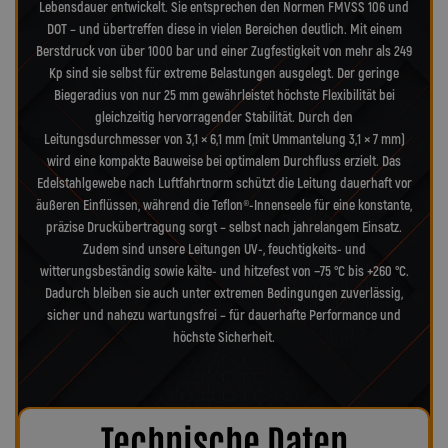
Lebensdauer entwickelt. Sie entsprechen den Normen FMVSS 106 und
DOT – und übertreffen diese in vielen Bereichen deutlich. Mit einem
Berstdruck von über 1000 bar und einer Zugfestigkeit von mehr als 249
Kp sind sie selbst für extreme Belastungen ausgelegt. Der geringe
Biegeradius von nur 25 mm gewährleistet höchste Flexibilität bei
gleichzeitig hervorragender Stabilität. Durch den
Leitungsdurchmesser von 3,1 × 6,1 mm (mit Ummantelung 3,1 × 7 mm)
wird eine kompakte Bauweise bei optimalem Durchfluss erzielt. Das
Edelstahlgewebe nach Luftfahrtnorm schützt die Leitung dauerhaft vor
äußeren Einflüssen, während die Teflon®-Innenseele für eine konstante,
präzise Druckübertragung sorgt – selbst nach jahrelangem Einsatz.
Zudem sind unsere Leitungen UV-, feuchtigkeits- und
witterungsbeständig sowie kälte- und hitzefest von −75 °C bis +260 °C.
Dadurch bleiben sie auch unter extremen Bedingungen zuverlässig,
sicher und nahezu wartungsfrei – für dauerhafte Performance und
höchste Sicherheit.
Technische Daten