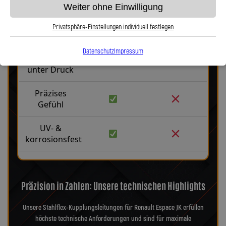
Weiter ohne Einwilligung
Robust &
langlebig
Privatsphäre-Einstellungen individuell festlegen
Kein
Datenschutz
Impressum
Aufblähen
unter Druck
Präzises
Gefühl
UV- &
korrosionsfest
Präzision in Zahlen: Unsere technischen Highlights
Unsere Stahlflex-Kupplungsleitungen für Renault Espace JK erfüllen
höchste technische Anforderungen und sind für maximale