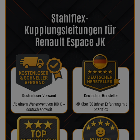
Stahlflex-
Kupplungsleitungen für
Renault Espace JK
Kostenloser Versand
Deutscher Hersteller
Ab einem Warenwert von 100 € –
Mit über 30 Jahren Erfahrung mit
deutschlandweit
Stahlflex