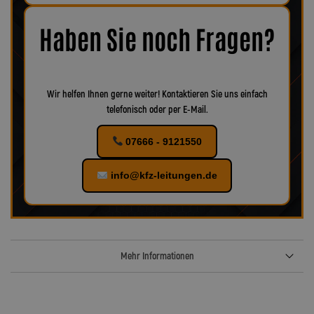
Korrosion oder Verschleiß erkennbar, empfiehlt es sich, das
Zubehör ebenfalls zu ersetzen, um eine optimale Funktion und
maximale Sicherheit zu gewährleisten.
Bei uns finden Sie
Haben Sie noch Fragen?
verschiedenes Zubehör für Ihr KFZ!
Wir helfen Ihnen gerne weiter! Kontaktieren Sie uns einfach
telefonisch oder per E-Mail.
07666 - 9121550
info@kfz-leitungen.de
Mehr Informationen