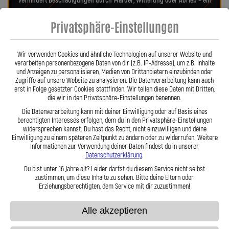
verhindert Beschädigungen durch Marder, Witterung oder Abrieb – ein
regelmäßiger Austausch wie bei Gummileitungen entfällt. Das spart
Privatsphäre-Einstellungen
Kosten und sorgt langfristig für ein sicheres Fahrgefühl. Unsere
verdrehbaren, ausjustierbaren Anschlüsse ermöglichen eine drallfreie,
spannungsfreie Verlegung. Ob Sonderanfertigung oder anbaufertiges
Wir verwenden Cookies und ähnliche Technologien auf unserer Website und
Stahlflex-Kit – jede Leitung wird millimetergenau und individuell
verarbeiten personenbezogene Daten von dir (z.B. IP-Adresse), um z.B. Inhalte
gefertigt. Mit den Stahlflex-Kupplungsleitungen der Lothar Spiegler
und Anzeigen zu personalisieren, Medien von Drittanbietern einzubinden oder
Kfz-Leitungen GmbH entscheiden Sie sich für echte deutsche Qualität,
Zugriffe auf unsere Website zu analysieren. Die Datenverarbeitung kann auch
erst in Folge gesetzter Cookies stattfinden. Wir teilen diese Daten mit Dritten,
höchste Sicherheit und ein Produkt, das in Präzision und Haltbarkeit
die wir in den Privatsphäre-Einstellungen benennen.
überzeugt.
Hier zu unserem Video „Stahlflex vs. Gummi“
Die Datenverarbeitung kann mit deiner Einwilligung oder auf Basis eines
berechtigten Interesses erfolgen, dem du in den Privatsphäre-Einstellungen
widersprechen kannst. Du hast das Recht, nicht einzuwilligen und deine
Einwilligung zu einem späteren Zeitpunkt zu ändern oder zu widerrufen. Weitere
Informationen zur Verwendung deiner Daten findest du in unserer
Datenschutzerklärung
.
Du bist unter 16 Jahre alt? Leider darfst du diesem Service nicht selbst
zustimmen, um diese Inhalte zu sehen. Bitte deine Eltern oder
Stahlflex vs. Gummi
Erziehungsberechtigten, dem Service mit dir zuzustimmen!
Alle akzeptieren
Fakten
Stahlflex
Gummi