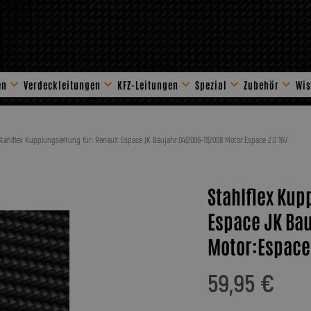
en
Verdeckleitungen
KFZ-Leitungen
Spezial
Zubehör
Wis
Stahlflex Zube
Stahlflex Kupplungsleitung für: Renault Espace JK Baujahr:04|2006-11|2008 Motor:Espace 2.0 16V
Stahlflex Kup
Espace JK Ba
Motor:Espace 
59,95 €