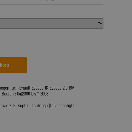
nkorb
ungen für: Renault Espace JK Espace 2.0 16V
aujahr: 04|2006 bis 11|2008
wie z. B. Kupfer Dichtringe (falls benötigt)