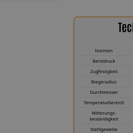
Tec
chen Highlights
 JK erfüllen höchste technische
wickelt. Sie entsprechen den
Normen
len Bereichen deutlich. Mit einem
Berstdruck
ehr als 249 Kp sind sie selbst für
Zugfestigkeit
us von nur 25 mm gewährleistet
der Stabilität. Durch den
Biegeradius
 3,1 × 7 mm) wird eine kompakte
Durchmesser
tahlgewebe nach Luftfahrtnorm
hrend die Teflon®-Innenseele für
Temperaturbereich
 nach jahrelangem Einsatz. Zudem
Witterungs-
ungsbeständig sowie kälte- und
beständigkeit
auch unter extremen Bedingungen
Stahlgewebe
erhafte Performance und höchste