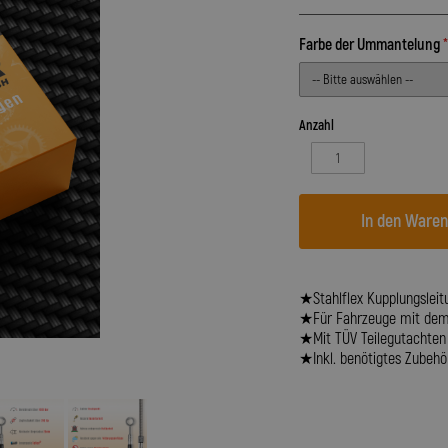
Farbe der Ummantelung
Anzahl
In den Ware
★Stahlflex Kupplungsleit
★Für Fahrzeuge mit dem B
★Mit TÜV Teilegutachten
★Inkl. benötigtes Zubehör 