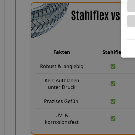
Stahlflex vs. 
Fakten
Stahlflex
Robust & langlebig
Kein Aufblähen
unter Druck
Präzises Gefühl
UV- &
korrosionsfest