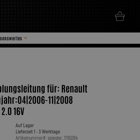
senswertes
hör
plungsleitung für: Renault
ujahr:04|2006-11|2008
2.0 16V
Auf Lager
Lieferzeit 1 - 3 Werktage
Artikelnummer#: spiegler_1780264