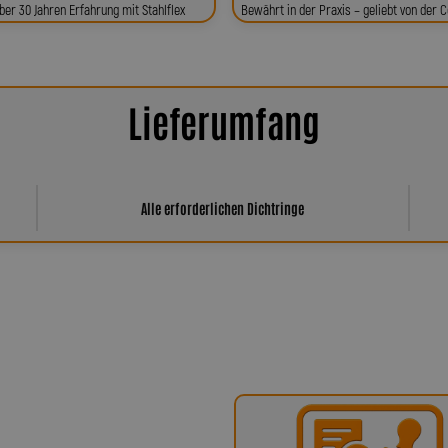
ber 30 Jahren Erfahrung mit Stahlflex
Bewährt in der Praxis – geliebt von der
Lieferumfang
Alle erforderlichen Dichtringe
har Spiegler?
ür höchste Qualität, Präzision und
x-Bremsleitungen über Kupplungs-,
fertigten Sonderleitungen – entstehen