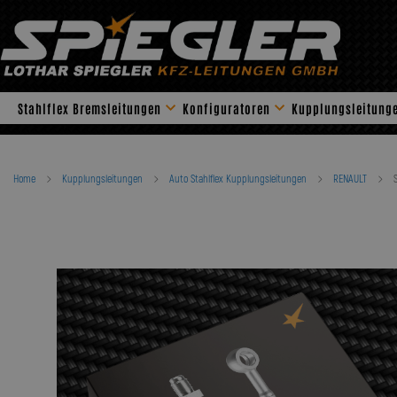
Skip
to
content
Stahlflex Bremsleitungen
Konfiguratoren
Kupplungsleitung
Home
Kupplungsleitungen
Auto Stahlflex Kupplungsleitungen
RENAULT