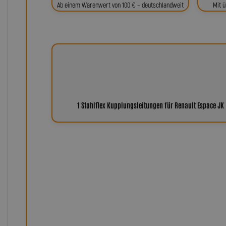
Ab einem Warenwert von 100 € – deutschlandweit
Mit ü
1 Stahlflex Kupplungsleitungen für Renault Espace JK
Warum Leitungen von Lot
Seit über 35 Jahren steht der Name Lothar Spiegler f
Kundenzufriedenheit. Unsere Produkte – von Stahlfle
Servo- und Einspritzleitungen bis hin zu individuell ge