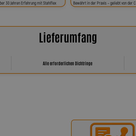
ber 30 Jahren Erfahrung mit Stahlflex
Bewährt in der Praxis – geliebt von der
Lieferumfang
Alle erforderlichen Dichtringe
har Spiegler?
ür höchste Qualität, Präzision und
x-Bremsleitungen über Kupplungs-,
fertigten Sonderleitungen – entstehen