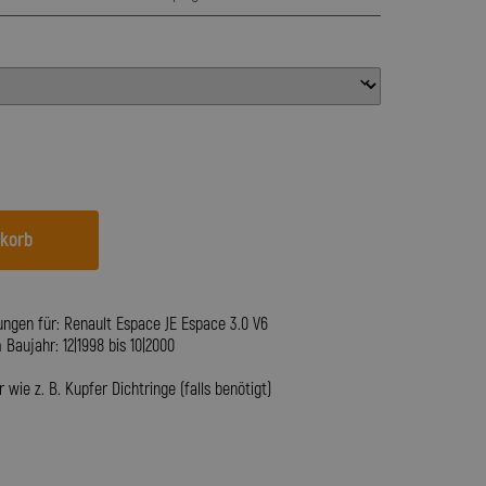
nkorb
ungen für: Renault Espace JE Espace 3.0 V6
aujahr: 12|1998 bis 10|2000
wie z. B. Kupfer Dichtringe (falls benötigt)