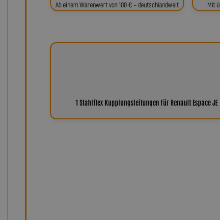
Ab einem Warenwert von 100 € – deutschlandweit
Mit ü
1 Stahlflex Kupplungsleitungen für Renault Espace JE
Warum Leitungen von Lot
Seit über 35 Jahren steht der Name Lothar Spiegler f
Kundenzufriedenheit. Unsere Produkte – von Stahlfle
Servo- und Einspritzleitungen bis hin zu individuell ge