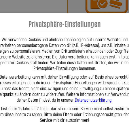
n Freiburg. Firmengründer Lothar
se für Stahlflex-Leitungen, um ein
Bei uns erhalten Sie eine
 Innovation patentieren – eine
Privatsphäre-Einstellungen
oder ein Teilegutachte
einflusst. Seither sind Stahlflex-
r wegzudenken. Für Fahrzeuge wie
Wir verwenden Cookies und ähnliche Technologien auf unserer Website und
, Baujahr 12|1998–10|2000, HSN 3128,
rarbeiten personenbezogene Daten von dir (z.B. IP-Adresse), um z.B. Inhalte 
ergenau abgestimmt auf jedes Detail.
eigen zu personalisieren, Medien von Drittanbietern einzubinden oder Zugriffe
unsere Website zu analysieren. Die Datenverarbeitung kann auch erst in Folg
igen Erfahrung können wir nahezu
gesetzter Cookies stattfinden. Wir teilen diese Daten mit Dritten, die wir in de
 Fahrzeughersteller sagt: „Gibt es
Privatsphäre-Einstellungen benennen.
Fragen? Unser Team ist tä
großem Lagerbestand gewährleisten
 Datenverarbeitung kann mit deiner Einwilligung oder auf Basis eines berechti
per Telefon oder Mail für S
ualität. Unser erfahrenes Team steht
eresses erfolgen, dem du in den Privatsphäre-Einstellungen widersprechen kan
ur Verfügung. Mit der Lothar Spiegler
u hast das Recht, nicht einzuwilligen und deine Einwilligung zu einem später
enommierten deutschen Hersteller,
eitpunkt zu ändern oder zu widerrufen. Weitere Informationen zur Verwendu
deiner Daten findest du in unserer
Datenschutzerklärung
.
erte Sonderlösungen – zuverlässig,
haft gefertigt.
 bist unter 16 Jahre alt? Leider darfst du diesem Service nicht selbst zustimm
m diese Inhalte zu sehen. Bitte deine Eltern oder Erziehungsberechtigten, d
Service mit dir zuzustimmen!