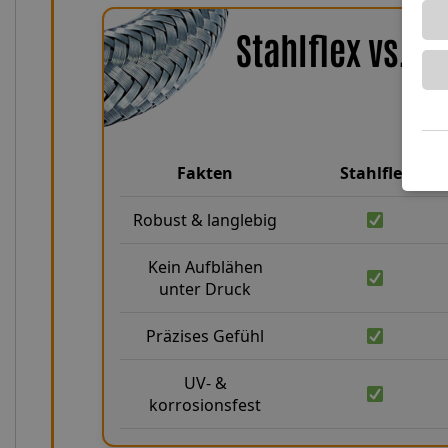
Stahlflex vs. 
Fakten
Stahlflex
Robust & langlebig
Kein Aufblähen
unter Druck
Präzises Gefühl
UV- &
korrosionsfest