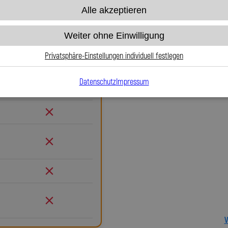
Alle akzeptieren
Warum Stahlflex-Ku
Gummi
Weiter ohne Einwilligung
Wenn es um Sicherheit, Langlebi
Weg an Stahlflex-Kupplungslei
Privatsphäre-Einstellungen individuell festlegen
herkömmlichen Gummileitungen bi
exakten Druckpunkt und keine
Datenschutz
Impressum
Gummi
Sicherheit, egal ob im Alltag 
entflammbar und bis 260 °C t
Leitung dauerhaft schützt und n
durch Marder, Witterung oder Ab
entfällt. Das spart Kosten un
verdrehbaren, ausjustierbaren 
Verlegung. Ob Sonderanfertigu
millimetergenau und individuell 
Spiegler Kfz-Leitungen GmbH en
Sicherheit und ein Produkt, das
V