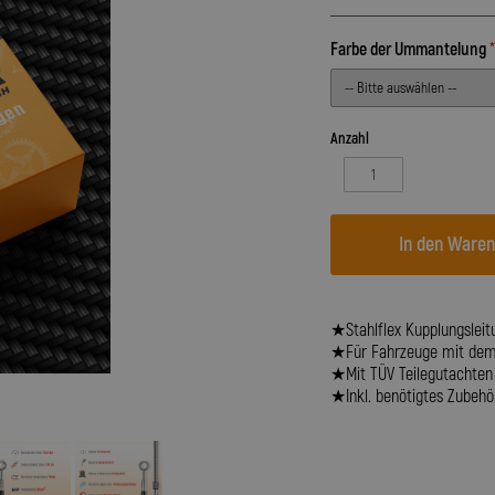
Farbe der Ummantelung
Anzahl
In den Ware
★Stahlflex Kupplungsleit
★Für Fahrzeuge mit dem B
★Mit TÜV Teilegutachten
★Inkl. benötigtes Zubehör 