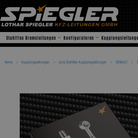
Skip
to
content
Stahlflex Bremsleitungen
Konfiguratoren
Kupplungsleitung
Home
Kupplungsleitungen
Auto Stahlflex Kupplungsleitungen
RENAULT