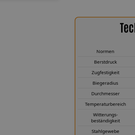
Tec
chen Highlights
 JE erfüllen höchste technische
wickelt. Sie entsprechen den
Normen
len Bereichen deutlich. Mit einem
Berstdruck
ehr als 249 Kp sind sie selbst für
Zugfestigkeit
us von nur 25 mm gewährleistet
der Stabilität. Durch den
Biegeradius
 3,1 × 7 mm) wird eine kompakte
Durchmesser
tahlgewebe nach Luftfahrtnorm
hrend die Teflon®-Innenseele für
Temperaturbereich
 nach jahrelangem Einsatz. Zudem
Witterungs-
ungsbeständig sowie kälte- und
beständigkeit
auch unter extremen Bedingungen
Stahlgewebe
erhafte Performance und höchste