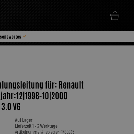
senswertes
hör
plungsleitung für: Renault
jahr:12|1998-10|2000
 3.0 V6
Auf Lager
Lieferzeit 1 - 3 Werktage
Artikelnummer#: spiegler_1780235