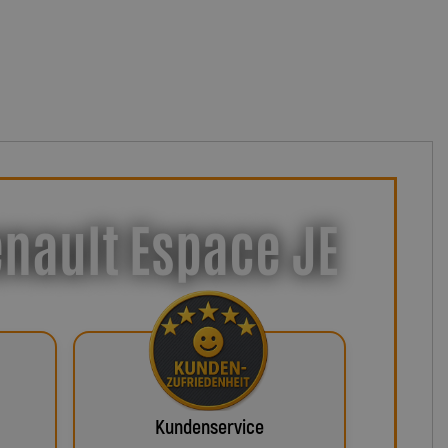
enault Espace JE
Kundenservice