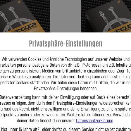
Privatsphäre-Einstellungen
Wir verwenden Cookies und ähnliche Technologien auf unserer Website und
rarbeiten personenbezogene Daten von dir (z.B. IP-Adresse), um z.B. Inhalte 
eigen zu personalisieren, Medien von Drittanbietern einzubinden oder Zugriffe
unsere Website zu analysieren. Die Datenverarbeitung kann auch erst in Folg
lungsleitung für: Peugeot 1007 K
Stahlflex Kupplungsleitung für: 
gesetzter Cookies stattfinden. Wir teilen diese Daten mit Dritten, die wir in de
5-12|2006 Motor:1007 1.4 75
Baujahr:01|2009-12|2009 Motor:100
Privatsphäre-Einstellungen benennen.
 Datenverarbeitung kann mit deiner Einwilligung oder auf Basis eines berechti
59,95 €
eresses erfolgen, dem du in den Privatsphäre-Einstellungen widersprechen kan
u hast das Recht, nicht einzuwilligen und deine Einwilligung zu einem später
eitpunkt zu ändern oder zu widerrufen. Weitere Informationen zur Verwendu
deiner Daten findest du in unserer
Datenschutzerklärung
.
kt
Zum Produkt
 bist unter 16 Jahre alt? Leider darfst du diesem Service nicht selbst zustimm