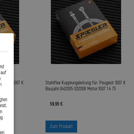
und
 auf
e
Peugeot 1007 K
Stahlflex Kupplungsleitung für: Peugeot 1007 K
n
7 1.4 75
Baujahr:04|2005-12|2006 Motor:1007 1.4 75
gten
59,95 €
nst.
en
ng
Zum Produkt
en,