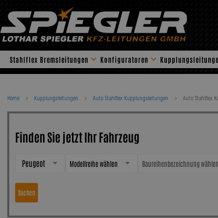
Skip
to
content
Stahlflex Bremsleitungen
Konfiguratoren
Kupplungsleitung
Home
Kupplungsleitungen
Auto Stahlflex Kupplungsleitungen
Auto Stahlflex 
Finden Sie jetzt Ihr Fahrzeug
Peugeot
Modellreihe wählen
Baureihenbezeichnung wähle
Suchen