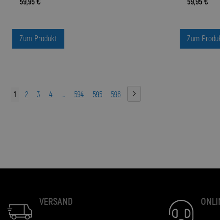
59,95 €
59,95 €
Zum Produkt
Zum Produ
1
2
3
4
…
594
595
596
VERSAND
ONLI