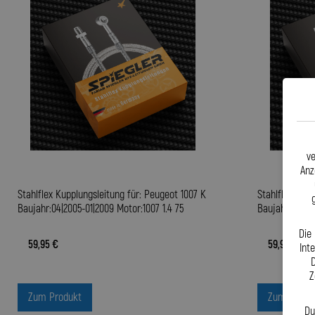
ve
Anz
Stahlflex Kupplungsleitung für: Peugeot 1007 K
Stahlflex Kupp
Baujahr:04|2005-01|2009 Motor:1007 1.4 75
Baujahr:04|200
Die
59,95 €
59,95 €
Int
D
Z
Zum Produkt
Zum Produ
Du