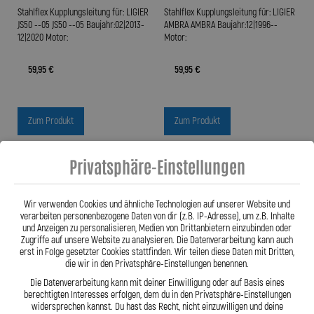
Stahlflex Kupplungsleitung für: LIGIER
Stahlflex Kupplungsleitung für: LIGIER
JS50 --05 JS50 --05 Baujahr:02|2013-
AMBRA AMBRA Baujahr:12|1996--
12|2020 Motor:
Motor:
59,95 €
59,95 €
Zum Produkt
Zum Produkt
Privatsphäre-Einstellungen
Wir verwenden Cookies und ähnliche Technologien auf unserer Website und
verarbeiten personenbezogene Daten von dir (z.B. IP-Adresse), um z.B. Inhalte
und Anzeigen zu personalisieren, Medien von Drittanbietern einzubinden oder
Zugriffe auf unsere Website zu analysieren. Die Datenverarbeitung kann auch
erst in Folge gesetzter Cookies stattfinden. Wir teilen diese Daten mit Dritten,
die wir in den Privatsphäre-Einstellungen benennen.
Die Datenverarbeitung kann mit deiner Einwilligung oder auf Basis eines
berechtigten Interesses erfolgen, dem du in den Privatsphäre-Einstellungen
widersprechen kannst. Du hast das Recht, nicht einzuwilligen und deine