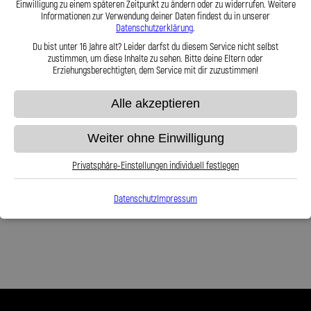
Einwilligung zu einem späteren Zeitpunkt zu ändern oder zu widerrufen. Weitere
Informationen zur Verwendung deiner Daten findest du in unserer
Stahlflex Kupplungsleitung für: LIGIER
Stahlflex Kupplungsleitung für: LIGIER
Datenschutzerklärung
.
BE UP BE UP Baujahr:08|2002--
NOVA NOVA Baujahr:08|2002-- Motor:
Motor:
Du bist unter 16 Jahre alt? Leider darfst du diesem Service nicht selbst
zustimmen, um diese Inhalte zu sehen. Bitte deine Eltern oder
59,95 €
Erziehungsberechtigten, dem Service mit dir zuzustimmen!
59,95 €
Alle akzeptieren
Zum Produkt
Zum Produkt
Weiter ohne Einwilligung
Privatsphäre-Einstellungen individuell festlegen
Anzeigen
pro Seite
Datenschutz
Impressum