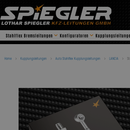
Skip
to
content
Stahlflex Bremsleitungen
Konfiguratoren
Kupplungsleitung
Home
Kupplungsleitungen
Auto Stahlflex Kupplungsleitungen
LANCIA
St