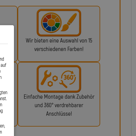
 ABE
Wir bieten eine Auswahl von 15
n!
verschiedenen Farben!
und
 auf
e
n
gten
glich
Einfache Montage dank Zubehör
nst.
en
ie da.
und 360° verdrehbarer
ng
Anschlüsse!
en,
em