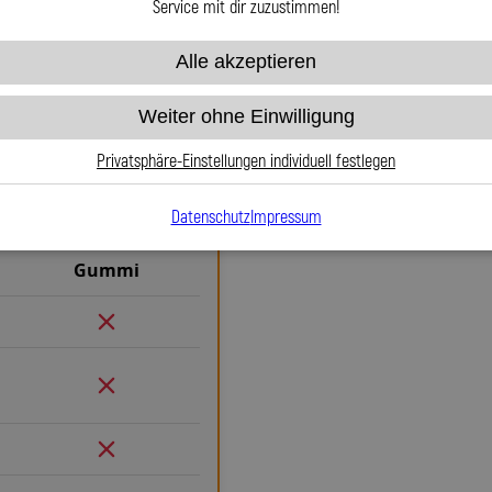
Service mit dir zuzustimmen!
Alle akzeptieren
Weiter ohne Einwilligung
Warum Stahlflex-K
Gummi
Privatsphäre-Einstellungen individuell festlegen
Wenn es um Sicherheit, Langlebi
Weg an Stahlflex-Kupplungsleitu
Datenschutz
Impressum
zu herkömmlichen Gummileitung
einen exakten Druckpunkt und ke
Gummi
Sicherheit, egal ob im Alltag 
entflammbar und bis 260 °C t
Leitung dauerhaft schützt und n
durch Marder, Witterung oder Ab
entfällt. Das spart Kosten un
verdrehbaren, ausjustierbaren 
Verlegung. Ob Sonderanfertigu
millimetergenau und individuell 