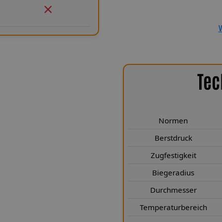
Spiegler Kfz-Leitungen GmbH en
Sicherheit und ein Produkt, das
V
Tec
chen Highlights
a ZAL 834/Y9 erfüllen höchste
auer entwickelt. Sie entsprechen
Normen
 vielen Bereichen deutlich. Mit
Berstdruck
eit von mehr als 249 Kp sind sie
Zugfestigkeit
ge Biegeradius von nur 25 mm
orragender Stabilität. Durch den
Biegeradius
 3,1 × 7 mm) wird eine kompakte
Durchmesser
tahlgewebe nach Luftfahrtnorm
hrend die Teflon®-Innenseele für
Temperaturbereich
 nach jahrelangem Einsatz. Zudem