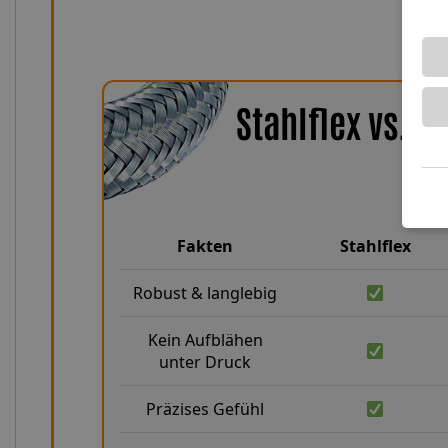
Stahlflex vs. 
Fakten
Stahlflex
Robust & langlebig
Kein Aufblähen
unter Druck
Präzises Gefühl