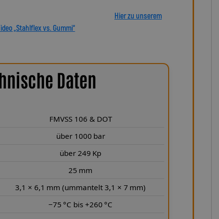
tscheiden Sie sich für echte deutsche Qualität, höchste
 in Präzision und Haltbarkeit überzeugt.
Hier zu unserem
ideo „Stahlflex vs. Gummi“
hnische Daten
FMVSS 106 & DOT
über 1000 bar
über 249 Kp
25 mm
3,1 × 6,1 mm (ummantelt 3,1 × 7 mm)
−75 °C bis +260 °C