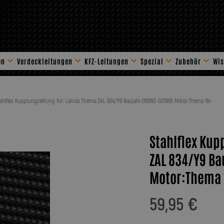
en
Verdeckleitungen
KFZ-Leitungen
Spezial
Zubehör
Wis
Stahlflex Zube
ahlflex Kupplungsleitung für: Lancia Thema ZAL 834/Y9 Baujahr:01|1993-03|1995 Motor:Thema 16v
Stahlflex Kup
ZAL 834/Y9 Ba
Motor:Thema 
59,95 €