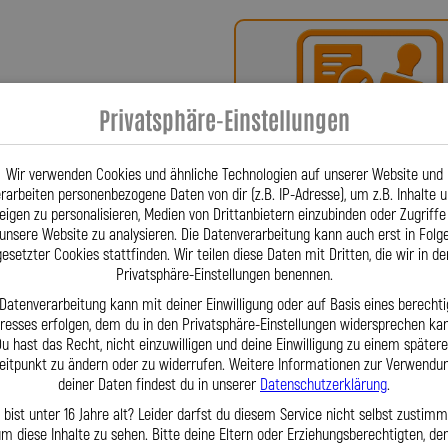
ür höchste Qualität, Präzision und
x-Bremsleitungen über Kupplungs-,
fertigten Sonderleitungen – entstehen
n Freiburg. Firmengründer Lothar
Privatsphäre-Einstellungen
se für Stahlflex-Leitungen, um ein
Bei uns erhalten Sie eine
 Innovation patentieren – eine
oder ein Teilegutachte
einflusst. Seither sind Stahlflex-
Wir verwenden Cookies und ähnliche Technologien auf unserer Website und
rarbeiten personenbezogene Daten von dir (z.B. IP-Adresse), um z.B. Inhalte 
r wegzudenken. Für Fahrzeuge wie
eigen zu personalisieren, Medien von Drittanbietern einzubinden oder Zugriffe
01|1993–03|1995, HSN 4001, TSN 488)
unsere Website zu analysieren. Die Datenverarbeitung kann auch erst in Folg
 abgestimmt auf jedes Detail. Dank
gesetzter Cookies stattfinden. Wir teilen diese Daten mit Dritten, die wir in de
Erfahrung können wir nahezu jedes
Privatsphäre-Einstellungen benennen.
eughersteller sagt: „Gibt es nicht
 Datenverarbeitung kann mit deiner Einwilligung oder auf Basis eines berechti
Fragen? Unser Team ist tä
m Lagerbestand gewährleisten wir
eresses erfolgen, dem du in den Privatsphäre-Einstellungen widersprechen kan
u hast das Recht, nicht einzuwilligen und deine Einwilligung zu einem später
per Telefon oder Mail für S
lität. Unser erfahrenes Team steht
eitpunkt zu ändern oder zu widerrufen. Weitere Informationen zur Verwendu
ur Verfügung. Mit der Lothar Spiegler
deiner Daten findest du in unserer
Datenschutzerklärung
.
enommierten deutschen Hersteller,
 bist unter 16 Jahre alt? Leider darfst du diesem Service nicht selbst zustimm
erte Sonderlösungen – zuverlässig,
m diese Inhalte zu sehen. Bitte deine Eltern oder Erziehungsberechtigten, d
haft gefertigt.