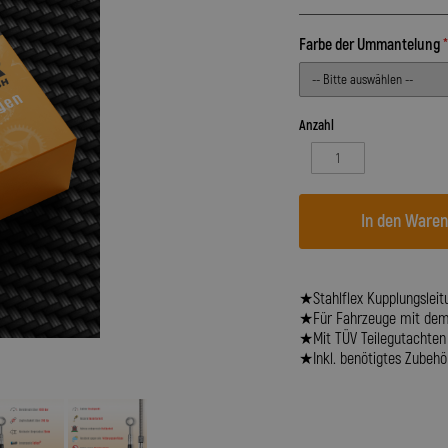
Farbe der Ummantelung
Anzahl
In den Ware
★Stahlflex Kupplungsleit
★Für Fahrzeuge mit dem B
★Mit TÜV Teilegutachten
★Inkl. benötigtes Zubehör 