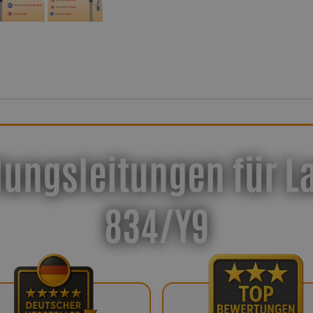
lungsleitungen für L
834/Y9