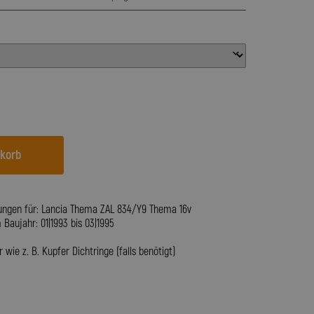
nkorb
ungen für: Lancia Thema ZAL 834/Y9 Thema 16v
aujahr: 01|1993 bis 03|1995
wie z. B. Kupfer Dichtringe (falls benötigt)