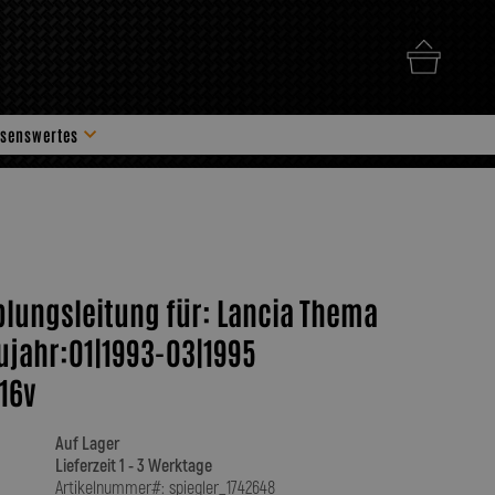
senswertes
hör
plungsleitung für: Lancia Thema
ujahr:01|1993-03|1995
16v
Auf Lager
Lieferzeit 1 - 3 Werktage
Artikelnummer#: spiegler_1742648