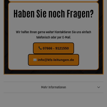
Korrosion oder Verschleiß erkennbar, empfiehlt es sich, das
Zubehör ebenfalls zu ersetzen, um eine optimale Funktion und
maximale Sicherheit zu gewährleisten.
Bei uns finden Sie
Haben Sie noch Fragen?
verschiedenes Zubehör für Ihr KFZ!
Wir helfen Ihnen gerne weiter! Kontaktieren Sie uns einfach
telefonisch oder per E-Mail.
07666 - 9121550
info@kfz-leitungen.de
Mehr Informationen