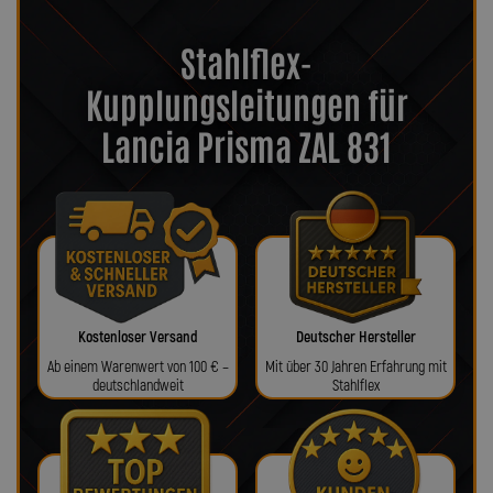
Stahlflex-
Kupplungsleitungen für
Lancia Prisma ZAL 831
Kostenloser Versand
Deutscher Hersteller
Ab einem Warenwert von 100 € –
Mit über 30 Jahren Erfahrung mit
deutschlandweit
Stahlflex