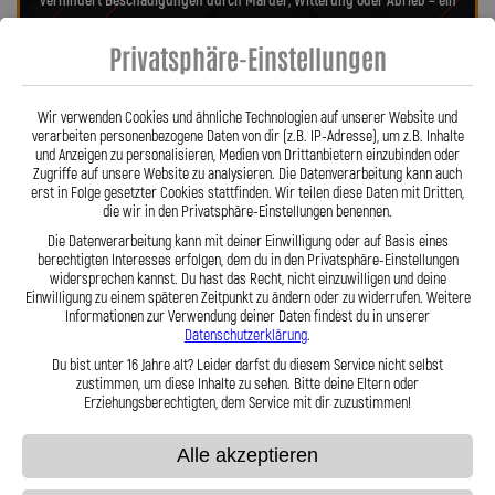
verhindert Beschädigungen durch Marder, Witterung oder Abrieb – ein
regelmäßiger Austausch wie bei Gummileitungen entfällt. Das spart
Privatsphäre-Einstellungen
Kosten und sorgt langfristig für ein sicheres Fahrgefühl. Unsere
verdrehbaren, ausjustierbaren Anschlüsse ermöglichen eine drallfreie,
spannungsfreie Verlegung. Ob Sonderanfertigung oder anbaufertiges
Wir verwenden Cookies und ähnliche Technologien auf unserer Website und
Stahlflex-Kit – jede Leitung wird millimetergenau und individuell
verarbeiten personenbezogene Daten von dir (z.B. IP-Adresse), um z.B. Inhalte
gefertigt. Mit den Stahlflex-Kupplungsleitungen der Lothar Spiegler
und Anzeigen zu personalisieren, Medien von Drittanbietern einzubinden oder
Kfz-Leitungen GmbH entscheiden Sie sich für echte deutsche Qualität,
Zugriffe auf unsere Website zu analysieren. Die Datenverarbeitung kann auch
erst in Folge gesetzter Cookies stattfinden. Wir teilen diese Daten mit Dritten,
höchste Sicherheit und ein Produkt, das in Präzision und Haltbarkeit
die wir in den Privatsphäre-Einstellungen benennen.
überzeugt.
Hier zu unserem Video „Stahlflex vs. Gummi“
Die Datenverarbeitung kann mit deiner Einwilligung oder auf Basis eines
berechtigten Interesses erfolgen, dem du in den Privatsphäre-Einstellungen
widersprechen kannst. Du hast das Recht, nicht einzuwilligen und deine
Einwilligung zu einem späteren Zeitpunkt zu ändern oder zu widerrufen. Weitere
Informationen zur Verwendung deiner Daten findest du in unserer
Datenschutzerklärung
.
Du bist unter 16 Jahre alt? Leider darfst du diesem Service nicht selbst
zustimmen, um diese Inhalte zu sehen. Bitte deine Eltern oder
Stahlflex vs. Gummi
Erziehungsberechtigten, dem Service mit dir zuzustimmen!
Alle akzeptieren
Fakten
Stahlflex
Gummi