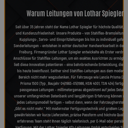
Warum Leitungen von Lothar Spiegler?
Seit über 35 Jahren steht der Name Lothar Spiegler für höchste Qualität, Pr
und Kundenzufriedenheit. Unsere Produkte – von Stahlflex-Bremsleitunge
Kupplungs-, Servo- und Einspritzleitungen bis hin zu individuell geferti
Sonderleitungen – entstehen in echter deutscher Handwerksarbeit in der 
Freiburg. Firmengründer Lothar Spiegler entwickelte als Erster verdreh
Anschlüsse für Stahlflex-Leitungen, um ein exaktes Ausrichten zu ermöglic
ließ diese Innovation patentieren – eine bahnbrechende Entwicklung, die d
bis heute beeinflusst. Seither sind Stahlflex-Leitungen aus dem moderne
Bereich nicht mehr wegzudenken. Für Fahrzeuge wie Lancia Prisma (ZAL
Prisma 1500 (Typ , Baujahr 04|1983–05|1986, HSN 4001, TSN 434) fertigen
passgenaue Leitungen – millimetergenau abgestimmt auf jedes Detail. 
unserer umfangreichen Datenbank und langjährigen Erfahrung können wir
jedes Leitungsmodell fertigen – selbst dann, wenn der Fahrzeughersteller
„Gibt es nicht mehr.“ Mit modernster Fertigungstechnik und großem Lager
gewährleisten wir kurze Lieferzeiten, präzise Passform und höchste Qualitä
erfahrenes Team steht Ihnen täglich telefonisch, per E-Mail oder persönli
Verfügung. Mit der Lothar Spiegler Kfz-Leitungen GmbH entscheiden Sie s