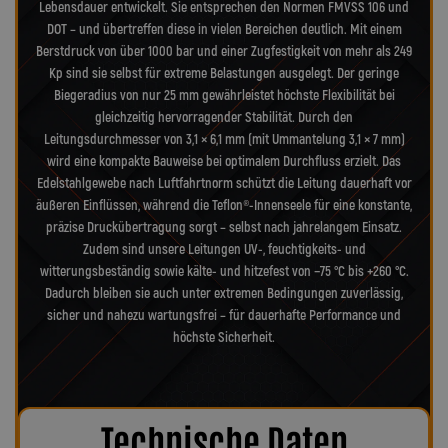
Lebensdauer entwickelt. Sie entsprechen den Normen FMVSS 106 und
DOT – und übertreffen diese in vielen Bereichen deutlich. Mit einem
Berstdruck von über 1000 bar und einer Zugfestigkeit von mehr als 249
Kp sind sie selbst für extreme Belastungen ausgelegt. Der geringe
Biegeradius von nur 25 mm gewährleistet höchste Flexibilität bei
gleichzeitig hervorragender Stabilität. Durch den
Leitungsdurchmesser von 3,1 × 6,1 mm (mit Ummantelung 3,1 × 7 mm)
wird eine kompakte Bauweise bei optimalem Durchfluss erzielt. Das
Edelstahlgewebe nach Luftfahrtnorm schützt die Leitung dauerhaft vor
äußeren Einflüssen, während die Teflon®-Innenseele für eine konstante,
präzise Druckübertragung sorgt – selbst nach jahrelangem Einsatz.
Zudem sind unsere Leitungen UV-, feuchtigkeits- und
witterungsbeständig sowie kälte- und hitzefest von −75 °C bis +260 °C.
Dadurch bleiben sie auch unter extremen Bedingungen zuverlässig,
sicher und nahezu wartungsfrei – für dauerhafte Performance und
höchste Sicherheit.
Technische Daten