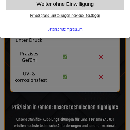
Weiter ohne Einwilligung
Robust &
langlebig
Privatsphäre-Einstellungen individuell festlegen
Kein
Datenschutz
Impressum
Aufblähen
unter Druck
Präzises
Gefühl
UV- &
korrosionsfest
Präzision in Zahlen: Unsere technischen Highlights
Unsere Stahlflex-Kupplungsleitungen für Lancia Prisma ZAL 831
erfüllen höchste technische Anforderungen und sind für maximale