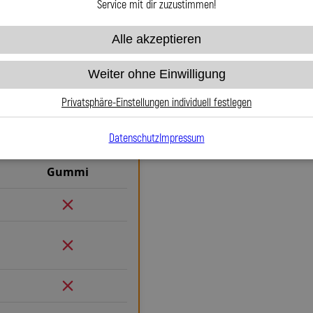
Service mit dir zuzustimmen!
Alle akzeptieren
Weiter ohne Einwilligung
Warum Stahlflex-Ku
Gummi
Privatsphäre-Einstellungen individuell festlegen
Wenn es um Sicherheit, Langlebi
Weg an Stahlflex-Kupplungsleitu
Datenschutz
Impressum
herkömmlichen Gummileitungen bi
exakten Druckpunkt und keine
Gummi
Sicherheit, egal ob im Alltag 
entflammbar und bis 260 °C t
Leitung dauerhaft schützt und n
durch Marder, Witterung oder Ab
entfällt. Das spart Kosten un
verdrehbaren, ausjustierbaren 
Verlegung. Ob Sonderanfertigu
millimetergenau und individuell 