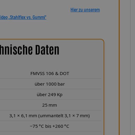
tscheiden Sie sich für echte deutsche Qualität, höchste
 in Präzision und Haltbarkeit überzeugt.
Hier zu unserem
ideo „Stahlflex vs. Gummi“
hnische Daten
FMVSS 106 & DOT
über 1000 bar
über 249 Kp
25 mm
3,1 × 6,1 mm (ummantelt 3,1 × 7 mm)
−75 °C bis +260 °C