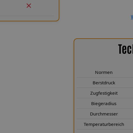
Spiegler Kfz-Leitungen GmbH en
Sicherheit und ein Produkt, das
V
Tec
chen Highlights
dra ZAL 179 erfüllen höchste
auer entwickelt. Sie entsprechen
Normen
 vielen Bereichen deutlich. Mit
Berstdruck
eit von mehr als 249 Kp sind sie
Zugfestigkeit
ge Biegeradius von nur 25 mm
orragender Stabilität. Durch den
Biegeradius
 3,1 × 7 mm) wird eine kompakte
Durchmesser
tahlgewebe nach Luftfahrtnorm
hrend die Teflon®-Innenseele für
Temperaturbereich
 nach jahrelangem Einsatz. Zudem