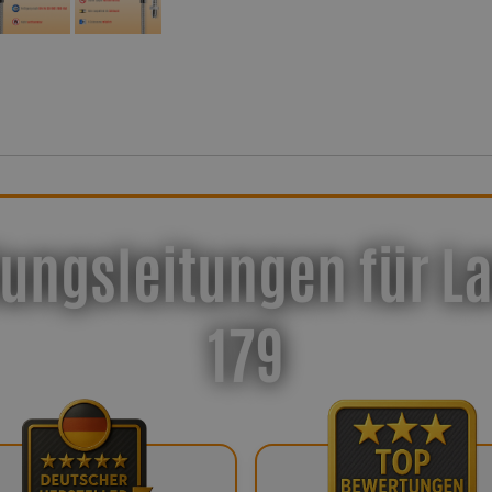
ungsleitungen für La
179