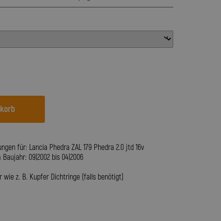
nkorb
ngen für: Lancia Phedra ZAL 179 Phedra 2.0 jtd 16v
Baujahr: 09|2002 bis 04|2006
wie z. B. Kupfer Dichtringe (falls benötigt)