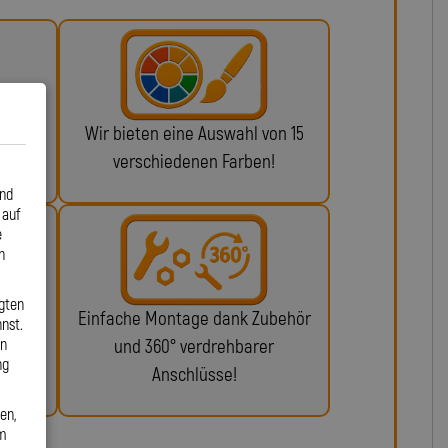
 ABE
Wir bieten eine Auswahl von 15
n!
verschiedenen Farben!
und
 auf
e
n
gten
glich
Einfache Montage dank Zubehör
nst.
en
ie da.
und 360° verdrehbarer
ng
Anschlüsse!
en,
em