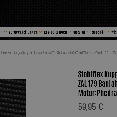
en
Verdeckleitungen
KFZ-Leitungen
Spezial
Zubehör
Wis
Stahlflex Zube
ahlflex Kupplungsleitung für: Lancia Phedra ZAL 179 Baujahr:09|2002-04|2006 Motor:Phedra 2.0 jtd 16v
Stahlflex Kup
ZAL 179 Bauj
Motor:Phedra 
59,95 €