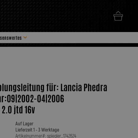
senswertes
hör
plungsleitung für: Lancia Phedra
ahr:09|2002-04|2006
2.0 jtd 16v
Auf Lager
Lieferzeit 1 - 3 Werktage
Artikelnummer#: spiegler_1742624