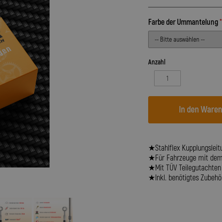
Farbe der Ummantelung
Anzahl
In den Ware
★Stahlflex Kupplungsleitu
★Für Fahrzeuge mit dem 
★Mit TÜV Teilegutachten
★Inkl. benötigtes Zubehör 