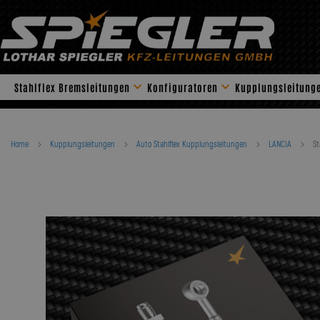
Skip
to
content
Stahlflex Bremsleitungen
Konfiguratoren
Kupplungsleitung
Home
Kupplungsleitungen
Auto Stahlflex Kupplungsleitungen
LANCIA
St