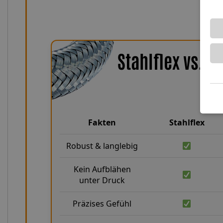
Stahlflex vs. 
Fakten
Stahlflex
Robust & langlebig
Kein Aufblähen
unter Druck
Präzises Gefühl