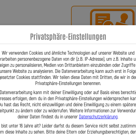
ür höchste Qualität, Präzision und
x-Bremsleitungen über Kupplungs-,
fertigten Sonderleitungen – entstehen
n Freiburg. Firmengründer Lothar
Privatsphäre-Einstellungen
se für Stahlflex-Leitungen, um ein
Bei uns erhalten Sie eine
 Innovation patentieren – eine
oder ein Teilegutachte
einflusst. Seither sind Stahlflex-
Wir verwenden Cookies und ähnliche Technologien auf unserer Website und
rarbeiten personenbezogene Daten von dir (z.B. IP-Adresse), um z.B. Inhalte 
r wegzudenken. Für Fahrzeuge wie
eigen zu personalisieren, Medien von Drittanbietern einzubinden oder Zugriffe
ema, Baujahr 09|2002–04|2006, HSN
unsere Website zu analysieren. Die Datenverarbeitung kann auch erst in Folg
illimetergenau abgestimmt auf jedes
gesetzter Cookies stattfinden. Wir teilen diese Daten mit Dritten, die wir in de
angjährigen Erfahrung können wir
Privatsphäre-Einstellungen benennen.
wenn der Fahrzeughersteller sagt:
 Datenverarbeitung kann mit deiner Einwilligung oder auf Basis eines berechti
Fragen? Unser Team ist tä
echnik und großem Lagerbestand
eresses erfolgen, dem du in den Privatsphäre-Einstellungen widersprechen kan
u hast das Recht, nicht einzuwilligen und deine Einwilligung zu einem später
per Telefon oder Mail für S
form und höchste Qualität. Unser
eitpunkt zu ändern oder zu widerrufen. Weitere Informationen zur Verwendu
-Mail oder persönlich zur Verfügung.
deiner Daten findest du in unserer
Datenschutzerklärung
.
en Sie sich für einen renommierten
 bist unter 16 Jahre alt? Leider darfst du diesem Service nicht selbst zustimm
so bietet wie maßgeschneiderte
m diese Inhalte zu sehen. Bitte deine Eltern oder Erziehungsberechtigten, d
echter Leidenschaft gefertigt.