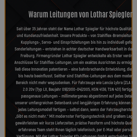
Warum Leitungen von Lothar Spiegler?
Seit über 35 Jahren steht der Name Lothar Spiegler für höchste Qualität, Pr
und Kundenzufriedenheit. Unsere Produkte – von Stahlflex-Bremsleitunge
Kupplungs-, Servo- und Einspritzleitungen bis hin zu individuell geferti
Sonderleitungen – entstehen in echter deutscher Handwerksarbeit in der 
Freiburg. Firmengründer Lothar Spiegler entwickelte als Erster verdreh
Anschlüsse für Stahlflex-Leitungen, um ein exaktes Ausrichten zu ermöglic
ließ diese Innovation patentieren – eine bahnbrechende Entwicklung, die d
bis heute beeinflusst. Seither sind Stahlflex-Leitungen aus dem moderne
Bereich nicht mehr wegzudenken. Für Fahrzeuge wie Lancia Lybra (ZLA 839
2.0 20v (Typ LX, Baujahr 09|2000–04|2005, HSN 4136, TSN 431) fertigen 
passgenaue Leitungen – millimetergenau abgestimmt auf jedes Detail. 
unserer umfangreichen Datenbank und langjährigen Erfahrung können wir
jedes Leitungsmodell fertigen – selbst dann, wenn der Fahrzeughersteller
„Gibt es nicht mehr.“ Mit modernster Fertigungstechnik und großem Lager
gewährleisten wir kurze Lieferzeiten, präzise Passform und höchste Qualitä
erfahrenes Team steht Ihnen täglich telefonisch, per E-Mail oder persönli
Verfügung. Mit der Lothar Spiegler Kfz-Leitungen GmbH entscheiden Sie s