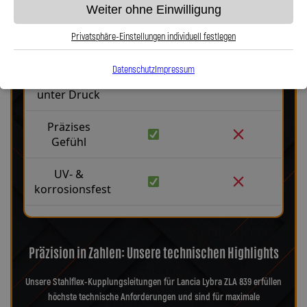
Weiter ohne Einwilligung
Robust &
langlebig
Privatsphäre-Einstellungen individuell festlegen
Kein
Datenschutz
Impressum
Aufblähen
unter Druck
Präzises
Gefühl
UV- &
korrosionsfest
Präzision in Zahlen: Unsere technischen Highlights
Unsere Stahlflex-Kupplungsleitungen für Lancia Lybra ZLA 839 erfüllen
höchste technische Anforderungen und sind für maximale