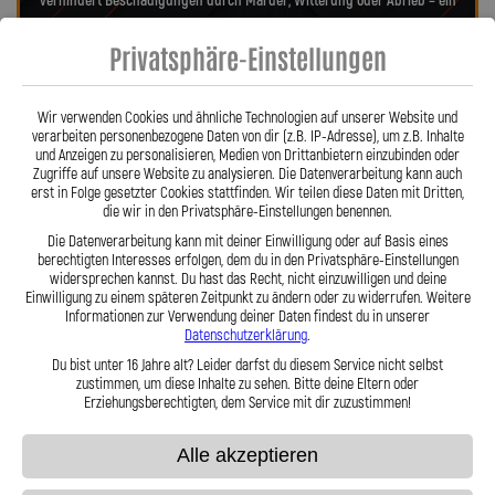
verhindert Beschädigungen durch Marder, Witterung oder Abrieb – ein
regelmäßiger Austausch wie bei Gummileitungen entfällt. Das spart
Privatsphäre-Einstellungen
Kosten und sorgt langfristig für ein sicheres Fahrgefühl. Unsere
verdrehbaren, ausjustierbaren Anschlüsse ermöglichen eine drallfreie,
spannungsfreie Verlegung. Ob Sonderanfertigung oder anbaufertiges
Wir verwenden Cookies und ähnliche Technologien auf unserer Website und
Stahlflex-Kit – jede Leitung wird millimetergenau und individuell
verarbeiten personenbezogene Daten von dir (z.B. IP-Adresse), um z.B. Inhalte
gefertigt. Mit den Stahlflex-Kupplungsleitungen der Lothar Spiegler
und Anzeigen zu personalisieren, Medien von Drittanbietern einzubinden oder
Kfz-Leitungen GmbH entscheiden Sie sich für echte deutsche Qualität,
Zugriffe auf unsere Website zu analysieren. Die Datenverarbeitung kann auch
erst in Folge gesetzter Cookies stattfinden. Wir teilen diese Daten mit Dritten,
höchste Sicherheit und ein Produkt, das in Präzision und Haltbarkeit
die wir in den Privatsphäre-Einstellungen benennen.
überzeugt.
Hier zu unserem Video „Stahlflex vs. Gummi“
Die Datenverarbeitung kann mit deiner Einwilligung oder auf Basis eines
berechtigten Interesses erfolgen, dem du in den Privatsphäre-Einstellungen
widersprechen kannst. Du hast das Recht, nicht einzuwilligen und deine
Einwilligung zu einem späteren Zeitpunkt zu ändern oder zu widerrufen. Weitere
Informationen zur Verwendung deiner Daten findest du in unserer
Datenschutzerklärung
.
Du bist unter 16 Jahre alt? Leider darfst du diesem Service nicht selbst
zustimmen, um diese Inhalte zu sehen. Bitte deine Eltern oder
Stahlflex vs. Gummi
Erziehungsberechtigten, dem Service mit dir zuzustimmen!
Alle akzeptieren
Fakten
Stahlflex
Gummi