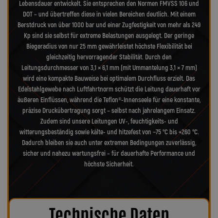
Lebensdauer entwickelt. Sie entsprechen den Normen FMVSS 106 und
DOT – und übertreffen diese in vielen Bereichen deutlich. Mit einem
Berstdruck von über 1000 bar und einer Zugfestigkeit von mehr als 249
Kp sind sie selbst für extreme Belastungen ausgelegt. Der geringe
Biegeradius von nur 25 mm gewährleistet höchste Flexibilität bei
gleichzeitig hervorragender Stabilität. Durch den
Leitungsdurchmesser von 3,1 × 6,1 mm (mit Ummantelung 3,1 × 7 mm)
wird eine kompakte Bauweise bei optimalem Durchfluss erzielt. Das
Edelstahlgewebe nach Luftfahrtnorm schützt die Leitung dauerhaft vor
äußeren Einflüssen, während die Teflon®-Innenseele für eine konstante,
präzise Druckübertragung sorgt – selbst nach jahrelangem Einsatz.
Zudem sind unsere Leitungen UV-, feuchtigkeits- und
witterungsbeständig sowie kälte- und hitzefest von −75 °C bis +260 °C.
Dadurch bleiben sie auch unter extremen Bedingungen zuverlässig,
sicher und nahezu wartungsfrei – für dauerhafte Performance und
höchste Sicherheit.
Technische Daten