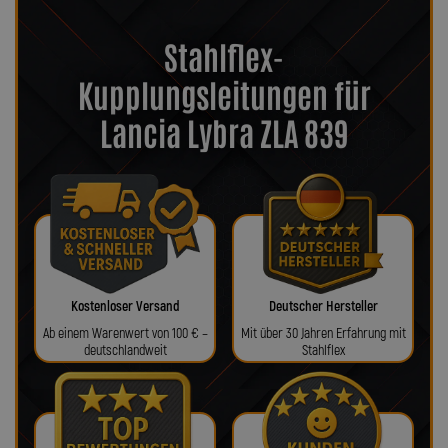
Stahlflex-
Kupplungsleitungen für
Lancia Lybra ZLA 839
Kostenloser Versand
Deutscher Hersteller
Ab einem Warenwert von 100 € –
Mit über 30 Jahren Erfahrung mit
deutschlandweit
Stahlflex