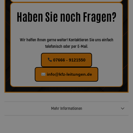
Korrosion oder Verschleiß erkennbar, empfiehlt es sich, das
Zubehör ebenfalls zu ersetzen, um eine optimale Funktion und
maximale Sicherheit zu gewährleisten.
Bei uns finden Sie
Haben Sie noch Fragen?
verschiedenes Zubehör für Ihr KFZ!
Wir helfen Ihnen gerne weiter! Kontaktieren Sie uns einfach
telefonisch oder per E-Mail.
07666 - 9121550
info@kfz-leitungen.de
Mehr Informationen