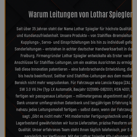
Warum Leitungen von Lothar Spiegler?
Seit über 35 Jahren steht der Name Lothar Spiegler für höchste Qualität, Pr
und Kundenzufriedenheit. Unsere Produkte – von Stahlflex-Bremsleitunge
Kupplungs-, Servo- und Einspritzleitungen bis hin zu individuell geferti
Sonderleitungen – entstehen in echter deutscher Handwerksarbeit in der 
Freiburg. Firmengründer Lothar Spiegler entwickelte als Erster verdreh
Anschlüsse für Stahlflex-Leitungen, um ein exaktes Ausrichten zu ermöglic
ließ diese Innovation patentieren – eine bahnbrechende Entwicklung, die d
bis heute beeinflusst. Seither sind Stahlflex-Leitungen aus dem moderne
Bereich nicht mehr wegzudenken. Für Fahrzeuge wie Lancia Kappa (ZAL 83
SW 3.0 V6 24v (Typ LX Automatik, Baujahr 02|1999–08|2001, HSN 4001, TSN
fertigen wir passgenaue Leitungen – millimetergenau abgestimmt auf jedes 
Dank unserer umfangreichen Datenbank und langjährigen Erfahrung könn
nahezu jedes Leitungsmodell fertigen – selbst dann, wenn der Fahrzeugher
sagt: „Gibt es nicht mehr.“ Mit modernster Fertigungstechnik und gro
Lagerbestand gewährleisten wir kurze Lieferzeiten, präzise Passform und 
Qualität. Unser erfahrenes Team steht Ihnen täglich telefonisch, per E-Mai
persönlich zur Verfügung. Mit der Lothar Spiegler Kfz-Leitungen Gm