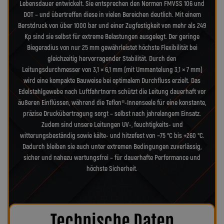
Lebensdauer entwickelt. Sie entsprechen den Normen FMVSS 106 und
DOT – und übertreffen diese in vielen Bereichen deutlich. Mit einem
Berstdruck von über 1000 bar und einer Zugfestigkeit von mehr als 249
Kp sind sie selbst für extreme Belastungen ausgelegt. Der geringe
Biegeradius von nur 25 mm gewährleistet höchste Flexibilität bei
gleichzeitig hervorragender Stabilität. Durch den
Leitungsdurchmesser von 3,1 × 6,1 mm (mit Ummantelung 3,1 × 7 mm)
wird eine kompakte Bauweise bei optimalem Durchfluss erzielt. Das
Edelstahlgewebe nach Luftfahrtnorm schützt die Leitung dauerhaft vor
äußeren Einflüssen, während die Teflon®-Innenseele für eine konstante,
präzise Druckübertragung sorgt – selbst nach jahrelangem Einsatz.
Zudem sind unsere Leitungen UV-, feuchtigkeits- und
witterungsbeständig sowie kälte- und hitzefest von −75 °C bis +260 °C.
Dadurch bleiben sie auch unter extremen Bedingungen zuverlässig,
sicher und nahezu wartungsfrei – für dauerhafte Performance und
höchste Sicherheit.
Technische Daten