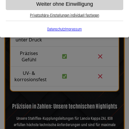
Weiter ohne Einwilligung
Robust &
langlebig
Privatsphäre-Einstellungen individuell festlegen
Kein
Datenschutz
Impressum
Aufblähen
unter Druck
Präzises
Gefühl
UV- &
korrosionsfest
Präzision in Zahlen: Unsere technischen Highlights
Unsere Stahlflex-Kupplungsleitungen für Lancia Kappa ZAL 838
erfüllen höchste technische Anforderungen und sind für maximale