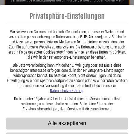
verhindert Beschädigungen durch Marder, Witterung oder Abrieb – ein
regelmäßiger Austausch wie bei Gummileitungen entfällt. Das spart
Privatsphäre-Einstellungen
Kosten und sorgt langfristig für ein sicheres Fahrgefühl. Unsere
verdrehbaren, ausjustierbaren Anschlüsse ermöglichen eine drallfreie,
spannungsfreie Verlegung. Ob Sonderanfertigung oder anbaufertiges
Wir verwenden Cookies und ähnliche Technologien auf unserer Website und
Stahlflex-Kit – jede Leitung wird millimetergenau und individuell
verarbeiten personenbezogene Daten von dir (z.B. IP-Adresse), um z.B. Inhalte
gefertigt. Mit den Stahlflex-Kupplungsleitungen der Lothar Spiegler
und Anzeigen zu personalisieren, Medien von Drittanbietern einzubinden oder
Kfz-Leitungen GmbH entscheiden Sie sich für echte deutsche Qualität,
Zugriffe auf unsere Website zu analysieren. Die Datenverarbeitung kann auch
erst in Folge gesetzter Cookies stattfinden. Wir teilen diese Daten mit Dritten,
höchste Sicherheit und ein Produkt, das in Präzision und Haltbarkeit
die wir in den Privatsphäre-Einstellungen benennen.
überzeugt.
Hier zu unserem Video „Stahlflex vs. Gummi“
Die Datenverarbeitung kann mit deiner Einwilligung oder auf Basis eines
berechtigten Interesses erfolgen, dem du in den Privatsphäre-Einstellungen
widersprechen kannst. Du hast das Recht, nicht einzuwilligen und deine
Einwilligung zu einem späteren Zeitpunkt zu ändern oder zu widerrufen. Weitere
Informationen zur Verwendung deiner Daten findest du in unserer
Datenschutzerklärung
.
Du bist unter 16 Jahre alt? Leider darfst du diesem Service nicht selbst
zustimmen, um diese Inhalte zu sehen. Bitte deine Eltern oder
Stahlflex vs. Gummi
Erziehungsberechtigten, dem Service mit dir zuzustimmen!
Alle akzeptieren
Fakten
Stahlflex
Gummi