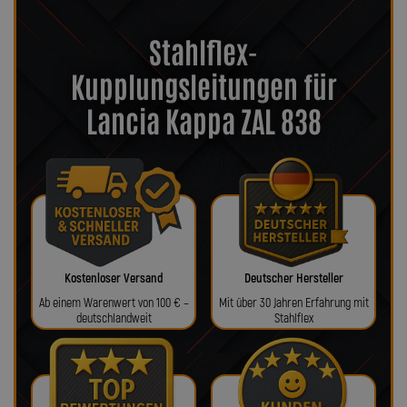
Stahlflex-
Kupplungsleitungen für
Lancia Kappa ZAL 838
Kostenloser Versand
Deutscher Hersteller
Ab einem Warenwert von 100 € –
Mit über 30 Jahren Erfahrung mit
deutschlandweit
Stahlflex