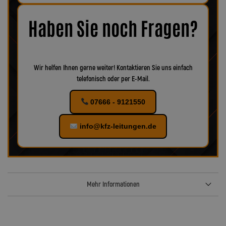
Korrosion oder Verschleiß erkennbar, empfiehlt es sich, das
Zubehör ebenfalls zu ersetzen, um eine optimale Funktion und
maximale Sicherheit zu gewährleisten.
Bei uns finden Sie
Haben Sie noch Fragen?
verschiedenes Zubehör für Ihr KFZ!
Wir helfen Ihnen gerne weiter! Kontaktieren Sie uns einfach
telefonisch oder per E-Mail.
07666 - 9121550
info@kfz-leitungen.de
Mehr Informationen