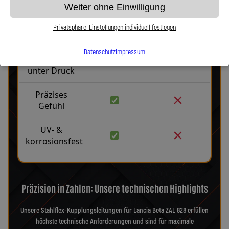
Weiter ohne Einwilligung
Robust &
langlebig
Privatsphäre-Einstellungen individuell festlegen
Kein
Datenschutz
Impressum
Aufblähen
unter Druck
Präzises
Gefühl
UV- &
korrosionsfest
Präzision in Zahlen: Unsere technischen Highlights
Unsere Stahlflex-Kupplungsleitungen für Lancia Beta ZAL 828 erfüllen
höchste technische Anforderungen und sind für maximale