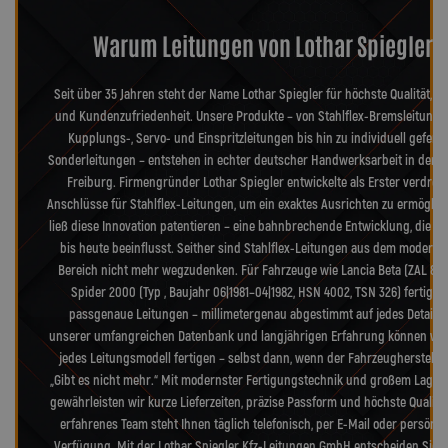
Warum Leitungen von Lothar Spiegler?
Seit über 35 Jahren steht der Name Lothar Spiegler für höchste Qualität, Pr
und Kundenzufriedenheit. Unsere Produkte – von Stahlflex-Bremsleitunge
Kupplungs-, Servo- und Einspritzleitungen bis hin zu individuell geferti
Sonderleitungen – entstehen in echter deutscher Handwerksarbeit in der 
Freiburg. Firmengründer Lothar Spiegler entwickelte als Erster verdreh
Anschlüsse für Stahlflex-Leitungen, um ein exaktes Ausrichten zu ermöglic
ließ diese Innovation patentieren – eine bahnbrechende Entwicklung, die d
bis heute beeinflusst. Seither sind Stahlflex-Leitungen aus dem moderne
Bereich nicht mehr wegzudenken. Für Fahrzeuge wie Lancia Beta (ZAL 828
Spider 2000 (Typ , Baujahr 06|1981–04|1982, HSN 4002, TSN 326) fertigen
passgenaue Leitungen – millimetergenau abgestimmt auf jedes Detail. 
unserer umfangreichen Datenbank und langjährigen Erfahrung können wir
jedes Leitungsmodell fertigen – selbst dann, wenn der Fahrzeughersteller
„Gibt es nicht mehr.“ Mit modernster Fertigungstechnik und großem Lager
gewährleisten wir kurze Lieferzeiten, präzise Passform und höchste Qualitä
erfahrenes Team steht Ihnen täglich telefonisch, per E-Mail oder persönli
Verfügung. Mit der Lothar Spiegler Kfz-Leitungen GmbH entscheiden Sie s