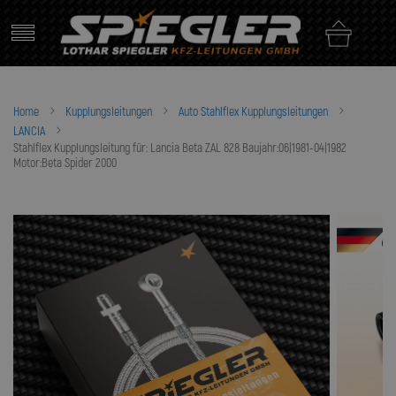
Skip
to
content
Home
Kupplungsleitungen
Auto Stahlflex Kupplungsleitungen
LANCIA
Stahlflex Kupplungsleitung für: Lancia Beta ZAL 828 Baujahr:06|1981-04|1982
Motor:Beta Spider 2000