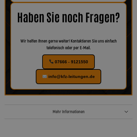
Korrosion oder Verschleiß erkennbar, empfiehlt es sich, das
Zubehör ebenfalls zu ersetzen, um eine optimale Funktion und
maximale Sicherheit zu gewährleisten.
Bei uns finden Sie
Haben Sie noch Fragen?
verschiedenes Zubehör für Ihr KFZ!
Wir helfen Ihnen gerne weiter! Kontaktieren Sie uns einfach
telefonisch oder per E-Mail.
07666 - 9121550
info@kfz-leitungen.de
Mehr Informationen