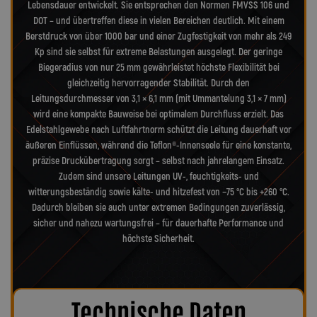
Lebensdauer entwickelt. Sie entsprechen den Normen FMVSS 106 und
DOT – und übertreffen diese in vielen Bereichen deutlich. Mit einem
Berstdruck von über 1000 bar und einer Zugfestigkeit von mehr als 249
Kp sind sie selbst für extreme Belastungen ausgelegt. Der geringe
Biegeradius von nur 25 mm gewährleistet höchste Flexibilität bei
gleichzeitig hervorragender Stabilität. Durch den
Leitungsdurchmesser von 3,1 × 6,1 mm (mit Ummantelung 3,1 × 7 mm)
wird eine kompakte Bauweise bei optimalem Durchfluss erzielt. Das
Edelstahlgewebe nach Luftfahrtnorm schützt die Leitung dauerhaft vor
äußeren Einflüssen, während die Teflon®-Innenseele für eine konstante,
präzise Druckübertragung sorgt – selbst nach jahrelangem Einsatz.
Zudem sind unsere Leitungen UV-, feuchtigkeits- und
witterungsbeständig sowie kälte- und hitzefest von −75 °C bis +260 °C.
Dadurch bleiben sie auch unter extremen Bedingungen zuverlässig,
sicher und nahezu wartungsfrei – für dauerhafte Performance und
höchste Sicherheit.
Technische Daten