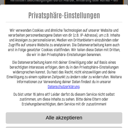
verhindert Beschädigungen durch Marder, Witterung oder Abrieb – ein
regelmäßiger Austausch wie bei Gummileitungen entfällt. Das spart
Privatsphäre-Einstellungen
Kosten und sorgt langfristig für ein sicheres Fahrgefühl. Unsere
verdrehbaren, ausjustierbaren Anschlüsse ermöglichen eine drallfreie,
spannungsfreie Verlegung. Ob Sonderanfertigung oder anbaufertiges
Wir verwenden Cookies und ähnliche Technologien auf unserer Website und
Stahlflex-Kit – jede Leitung wird millimetergenau und individuell
verarbeiten personenbezogene Daten von dir (z.B. IP-Adresse), um z.B. Inhalte
gefertigt. Mit den Stahlflex-Kupplungsleitungen der Lothar Spiegler
und Anzeigen zu personalisieren, Medien von Drittanbietern einzubinden oder
Kfz-Leitungen GmbH entscheiden Sie sich für echte deutsche Qualität,
Zugriffe auf unsere Website zu analysieren. Die Datenverarbeitung kann auch
erst in Folge gesetzter Cookies stattfinden. Wir teilen diese Daten mit Dritten,
höchste Sicherheit und ein Produkt, das in Präzision und Haltbarkeit
die wir in den Privatsphäre-Einstellungen benennen.
überzeugt.
Hier zu unserem Video „Stahlflex vs. Gummi“
Die Datenverarbeitung kann mit deiner Einwilligung oder auf Basis eines
berechtigten Interesses erfolgen, dem du in den Privatsphäre-Einstellungen
widersprechen kannst. Du hast das Recht, nicht einzuwilligen und deine
Einwilligung zu einem späteren Zeitpunkt zu ändern oder zu widerrufen. Weitere
Informationen zur Verwendung deiner Daten findest du in unserer
Datenschutzerklärung
.
Du bist unter 16 Jahre alt? Leider darfst du diesem Service nicht selbst
zustimmen, um diese Inhalte zu sehen. Bitte deine Eltern oder
Stahlflex vs. Gummi
Erziehungsberechtigten, dem Service mit dir zuzustimmen!
Alle akzeptieren
Fakten
Stahlflex
Gummi