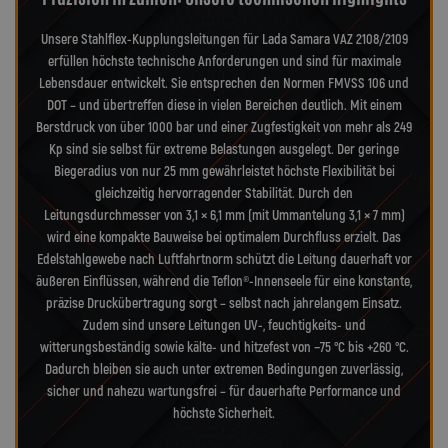
Unsere Stahlflex-Kupplungsleitungen für Lada Samara VAZ 2108/2109
erfüllen höchste technische Anforderungen und sind für maximale
Lebensdauer entwickelt. Sie entsprechen den Normen FMVSS 106 und
DOT – und übertreffen diese in vielen Bereichen deutlich. Mit einem
Berstdruck von über 1000 bar und einer Zugfestigkeit von mehr als 249
Kp sind sie selbst für extreme Belastungen ausgelegt. Der geringe
Biegeradius von nur 25 mm gewährleistet höchste Flexibilität bei
gleichzeitig hervorragender Stabilität. Durch den
Leitungsdurchmesser von 3,1 × 6,1 mm (mit Ummantelung 3,1 × 7 mm)
wird eine kompakte Bauweise bei optimalem Durchfluss erzielt. Das
Edelstahlgewebe nach Luftfahrtnorm schützt die Leitung dauerhaft vor
äußeren Einflüssen, während die Teflon®-Innenseele für eine konstante,
präzise Druckübertragung sorgt – selbst nach jahrelangem Einsatz.
Zudem sind unsere Leitungen UV-, feuchtigkeits- und
witterungsbeständig sowie kälte- und hitzefest von −75 °C bis +260 °C.
Dadurch bleiben sie auch unter extremen Bedingungen zuverlässig,
sicher und nahezu wartungsfrei – für dauerhafte Performance und
höchste Sicherheit.