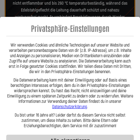
nicht entflammbar und bis 260 °C temperaturbeständig, während das
Edelstahlgeflecht die Leitung dauerhaft schützt und nahezu
wartungsfrei macht. Es verhindert Beschädigungen durch Marder,
Witterung oder Abrieb – ein regelmäßiger Austausch wie bei
Privatsphäre-Einstellungen
Gummileitungen entfällt. Das spart Kosten und sorgt langfristig für ein
sicheres Fahrgefühl. Unsere verdrehbaren, ausjustierbaren Anschlüsse
ermöglichen eine drallfreie, spannungsfreie Verlegung. Ob
Wir verwenden Cookies und ähnliche Technologien auf unserer Website und
verarbeiten personenbezogene Daten von dir (z.B. IP-Adresse), um z.B. Inhalte
Sonderanfertigung oder anbaufertiges Stahlflex-Kit – jede Leitung wird
und Anzeigen zu personalisieren, Medien von Drittanbietern einzubinden oder
millimetergenau und individuell gefertigt. Mit den Stahlflex-
Zugriffe auf unsere Website zu analysieren. Die Datenverarbeitung kann auch
Kupplungsleitungen der Lothar Spiegler Kfz-Leitungen GmbH
erst in Folge gesetzter Cookies stattfinden. Wir teilen diese Daten mit Dritten,
die wir in den Privatsphäre-Einstellungen benennen.
entscheiden Sie sich für echte deutsche Qualität, höchste Sicherheit
und ein Produkt, das in Präzision und Haltbarkeit überzeugt.
Hier zu
Die Datenverarbeitung kann mit deiner Einwilligung oder auf Basis eines
berechtigten Interesses erfolgen, dem du in den Privatsphäre-Einstellungen
unserem Video „Stahlflex vs. Gummi“
widersprechen kannst. Du hast das Recht, nicht einzuwilligen und deine
Einwilligung zu einem späteren Zeitpunkt zu ändern oder zu widerrufen. Weitere
Informationen zur Verwendung deiner Daten findest du in unserer
Datenschutzerklärung
.
Du bist unter 16 Jahre alt? Leider darfst du diesem Service nicht selbst
zustimmen, um diese Inhalte zu sehen. Bitte deine Eltern oder
Erziehungsberechtigten, dem Service mit dir zuzustimmen!
Stahlflex vs. Gummi