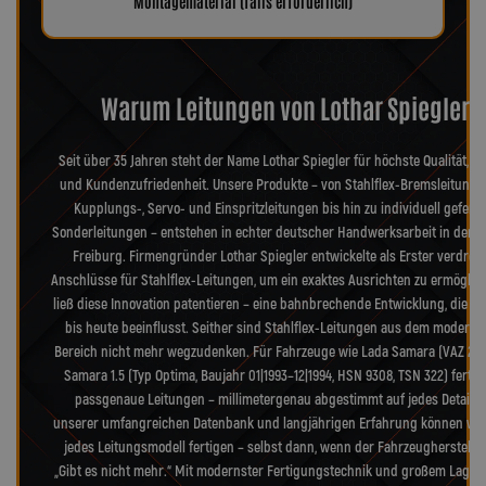
Montagematerial (falls erforderlich)
Warum Leitungen von Lothar Spiegler?
Seit über 35 Jahren steht der Name Lothar Spiegler für höchste Qualität, Pr
und Kundenzufriedenheit. Unsere Produkte – von Stahlflex-Bremsleitunge
Kupplungs-, Servo- und Einspritzleitungen bis hin zu individuell geferti
Sonderleitungen – entstehen in echter deutscher Handwerksarbeit in der 
Freiburg. Firmengründer Lothar Spiegler entwickelte als Erster verdreh
Anschlüsse für Stahlflex-Leitungen, um ein exaktes Ausrichten zu ermöglic
ließ diese Innovation patentieren – eine bahnbrechende Entwicklung, die d
bis heute beeinflusst. Seither sind Stahlflex-Leitungen aus dem moderne
Bereich nicht mehr wegzudenken. Für Fahrzeuge wie Lada Samara (VAZ 210
Samara 1.5 (Typ Optima, Baujahr 01|1993–12|1994, HSN 9308, TSN 322) fertig
passgenaue Leitungen – millimetergenau abgestimmt auf jedes Detail. 
unserer umfangreichen Datenbank und langjährigen Erfahrung können wir
jedes Leitungsmodell fertigen – selbst dann, wenn der Fahrzeughersteller
„Gibt es nicht mehr.“ Mit modernster Fertigungstechnik und großem Lager