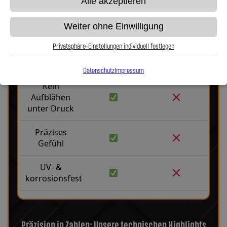
Alle akzeptieren
Weiter ohne Einwilligung
Fakten
Stahlflex
Gummi
Privatsphäre-Einstellungen individuell festlegen
Robust &
langlebig
Datenschutz
Impressum
Kein
Aufblähen
unter Druck
Präzises
Gefühl
UV- &
korrosionsfest
Präzision in Zahlen: Unsere technischen Highlights