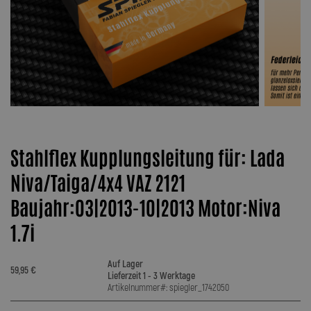
Stahlflex Kupplungsleitung für: Lada
Niva/Taiga/4x4 VAZ 2121
Baujahr:03|2013-10|2013 Motor:Niva
1.7i
Auf Lager
59,95 €
Lieferzeit 1 - 3 Werktage
Artikelnummer#: spiegler_1742050