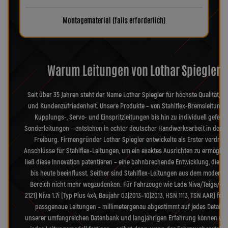
Montagematerial (falls erforderlich)
Warum Leitungen von Lothar Spiegler?
Seit über 35 Jahren steht der Name Lothar Spiegler für höchste Qualität, Pr
und Kundenzufriedenheit. Unsere Produkte – von Stahlflex-Bremsleitunge
Kupplungs-, Servo- und Einspritzleitungen bis hin zu individuell geferti
Sonderleitungen – entstehen in echter deutscher Handwerksarbeit in der 
Freiburg. Firmengründer Lothar Spiegler entwickelte als Erster verdreh
Anschlüsse für Stahlflex-Leitungen, um ein exaktes Ausrichten zu ermöglic
ließ diese Innovation patentieren – eine bahnbrechende Entwicklung, die d
bis heute beeinflusst. Seither sind Stahlflex-Leitungen aus dem moderne
Bereich nicht mehr wegzudenken. Für Fahrzeuge wie Lada Niva/Taiga/4x
2121) Niva 1.7i (Typ Plus 4x4, Baujahr 03|2013–10|2013, HSN 1113, TSN AAR) fert
passgenaue Leitungen – millimetergenau abgestimmt auf jedes Detail. 
unserer umfangreichen Datenbank und langjährigen Erfahrung können wir