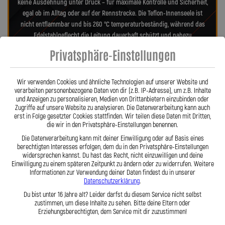
keine Ausdehnung unter Druck – für maximale Kontrolle und Sicherheit,
egal ob im Alltag oder auf der Rennstrecke. Die Teflon-Innenseele ist
nicht entflammbar und bis 260 °C temperaturbeständig, während das
Edelstahlgeflecht die Leitung dauerhaft schützt und nahezu
wartungsfrei macht. Es verhindert Beschädigungen durch Marder,
Privatsphäre-Einstellungen
Witterung oder Abrieb – ein regelmäßiger Austausch wie bei
Gummileitungen entfällt. Das spart Kosten und sorgt langfristig für ein
sicheres Fahrgefühl. Unsere verdrehbaren, ausjustierbaren Anschlüsse
Wir verwenden Cookies und ähnliche Technologien auf unserer Website und
verarbeiten personenbezogene Daten von dir (z.B. IP-Adresse), um z.B. Inhalte
ermöglichen eine drallfreie, spannungsfreie Verlegung. Ob
und Anzeigen zu personalisieren, Medien von Drittanbietern einzubinden oder
Sonderanfertigung oder anbaufertiges Stahlflex-Kit – jede Leitung wird
Zugriffe auf unsere Website zu analysieren. Die Datenverarbeitung kann auch
millimetergenau und individuell gefertigt. Mit den Stahlflex-
erst in Folge gesetzter Cookies stattfinden. Wir teilen diese Daten mit Dritten,
Kupplungsleitungen der Lothar Spiegler Kfz-Leitungen GmbH
die wir in den Privatsphäre-Einstellungen benennen.
entscheiden Sie sich für echte deutsche Qualität, höchste Sicherheit
Die Datenverarbeitung kann mit deiner Einwilligung oder auf Basis eines
und ein Produkt, das in Präzision und Haltbarkeit überzeugt.
Hier zu
berechtigten Interesses erfolgen, dem du in den Privatsphäre-Einstellungen
widersprechen kannst. Du hast das Recht, nicht einzuwilligen und deine
unserem Video „Stahlflex vs. Gummi“
Einwilligung zu einem späteren Zeitpunkt zu ändern oder zu widerrufen. Weitere
Informationen zur Verwendung deiner Daten findest du in unserer
Datenschutzerklärung
.
Du bist unter 16 Jahre alt? Leider darfst du diesem Service nicht selbst
zustimmen, um diese Inhalte zu sehen. Bitte deine Eltern oder
Erziehungsberechtigten, dem Service mit dir zuzustimmen!