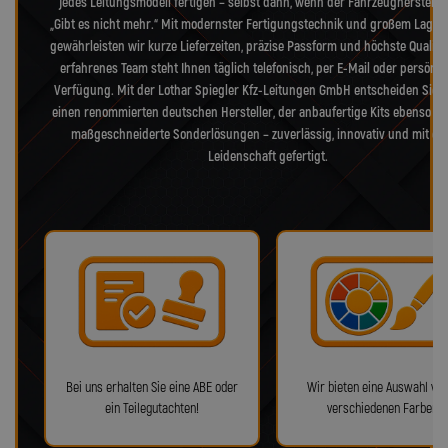
jedes Leitungsmodell fertigen – selbst dann, wenn der Fahrzeughersteller
„Gibt es nicht mehr.“ Mit modernster Fertigungstechnik und großem Lager
gewährleisten wir kurze Lieferzeiten, präzise Passform und höchste Qualitä
erfahrenes Team steht Ihnen täglich telefonisch, per E-Mail oder persönli
Verfügung. Mit der Lothar Spiegler Kfz-Leitungen GmbH entscheiden Sie s
einen renommierten deutschen Hersteller, der anbaufertige Kits ebenso bie
maßgeschneiderte Sonderlösungen – zuverlässig, innovativ und mit ec
Leidenschaft gefertigt.
Bei uns erhalten Sie eine ABE oder
Wir bieten eine Auswahl von
ein Teilegutachten!
verschiedenen Farben!