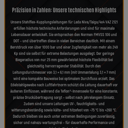
Präzision in Zahlen: Unsere technischen Highlights
Unsere Stahlflex-Kupplungsleitungen für Lada Niva/Taiga/4x4 VAZ 2121
erfüllen höchste technische Anforderungen und sind für maximale
Lebensdauer entwickelt. Sie entsprechen den Normen FMVSS 106 und
DOT – und übertreffen diese in vielen Bereichen deutlich. Mit einem
Berstdruck von über 1000 bar und einer Zugfestigkeit von mehr als 249
Kp sind sie selbst für extreme Belastungen ausgelegt. Der geringe
Biegeradius von nur 25 mm gewährleistet höchste Flexibilität bei
gleichzeitig hervorragender Stabilität. Durch den
Leitungsdurchmesser von 3,1 × 6,1 mm (mit Ummantelung 3,1 × 7 mm)
wird eine kompakte Bauweise bei optimalem Durchfluss erzielt. Das
Edelstahlgewebe nach Luftfahrtnorm schützt die Leitung dauerhaft vor
äußeren Einflüssen, während die Teflon®-Innenseele für eine konstante,
präzise Druckübertragung sorgt – selbst nach jahrelangem Einsatz.
Zudem sind unsere Leitungen UV-, feuchtigkeits- und
witterungsbeständig sowie kälte- und hitzefest von −75 °C bis +260 °C.
Dadurch bleiben sie auch unter extremen Bedingungen zuverlässig,
sicher und nahezu wartungsfrei – für dauerhafte Performance und