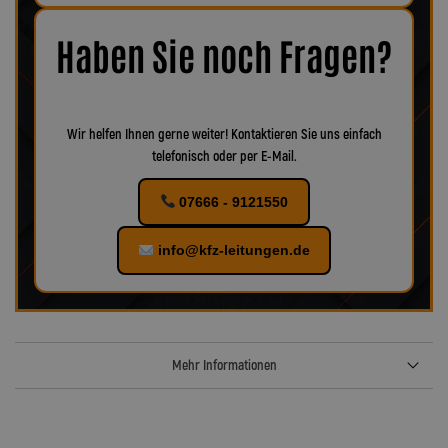
Korrosion oder Verschleiß erkennbar, empfiehlt es sich, das
Zubehör ebenfalls zu ersetzen, um eine optimale Funktion und
maximale Sicherheit zu gewährleisten.
Bei uns finden Sie
Haben Sie noch Fragen?
verschiedenes Zubehör für Ihr KFZ!
Wir helfen Ihnen gerne weiter! Kontaktieren Sie uns einfach
telefonisch oder per E-Mail.
07666 - 9121550
info@kfz-leitungen.de
Mehr Informationen