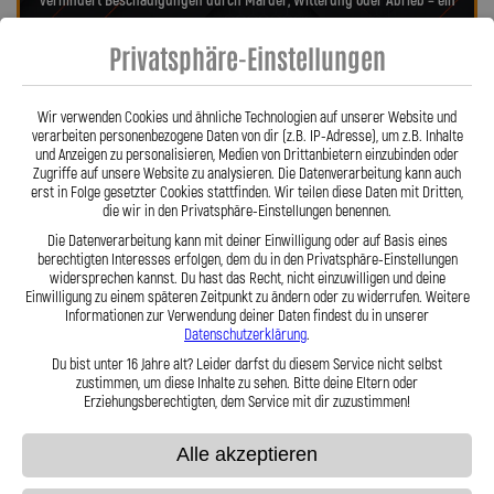
verhindert Beschädigungen durch Marder, Witterung oder Abrieb – ein
regelmäßiger Austausch wie bei Gummileitungen entfällt. Das spart
Privatsphäre-Einstellungen
Kosten und sorgt langfristig für ein sicheres Fahrgefühl. Unsere
verdrehbaren, ausjustierbaren Anschlüsse ermöglichen eine drallfreie,
spannungsfreie Verlegung. Ob Sonderanfertigung oder anbaufertiges
Wir verwenden Cookies und ähnliche Technologien auf unserer Website und
Stahlflex-Kit – jede Leitung wird millimetergenau und individuell
verarbeiten personenbezogene Daten von dir (z.B. IP-Adresse), um z.B. Inhalte
gefertigt. Mit den Stahlflex-Kupplungsleitungen der Lothar Spiegler
und Anzeigen zu personalisieren, Medien von Drittanbietern einzubinden oder
Kfz-Leitungen GmbH entscheiden Sie sich für echte deutsche Qualität,
Zugriffe auf unsere Website zu analysieren. Die Datenverarbeitung kann auch
erst in Folge gesetzter Cookies stattfinden. Wir teilen diese Daten mit Dritten,
höchste Sicherheit und ein Produkt, das in Präzision und Haltbarkeit
die wir in den Privatsphäre-Einstellungen benennen.
überzeugt.
Hier zu unserem Video „Stahlflex vs. Gummi“
Die Datenverarbeitung kann mit deiner Einwilligung oder auf Basis eines
berechtigten Interesses erfolgen, dem du in den Privatsphäre-Einstellungen
widersprechen kannst. Du hast das Recht, nicht einzuwilligen und deine
Einwilligung zu einem späteren Zeitpunkt zu ändern oder zu widerrufen. Weitere
Informationen zur Verwendung deiner Daten findest du in unserer
Datenschutzerklärung
.
Du bist unter 16 Jahre alt? Leider darfst du diesem Service nicht selbst
zustimmen, um diese Inhalte zu sehen. Bitte deine Eltern oder
Stahlflex vs. Gummi
Erziehungsberechtigten, dem Service mit dir zuzustimmen!
Alle akzeptieren
Fakten
Stahlflex
Gummi