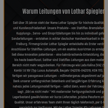
Warum Leitungen von Lothar Spiegler?
Seit über 35 Jahren steht der Name Lothar Spiegler für höchste Qualität, Pr
und Kundenzufriedenheit. Unsere Produkte – von Stahlflex-Bremsleitunge
Kupplungs-, Servo- und Einspritzleitungen bis hin zu individuell geferti
Sonderleitungen – entstehen in echter deutscher Handwerksarbeit in der 
Freiburg. Firmengründer Lothar Spiegler entwickelte als Erster verdreh
Anschlüsse für Stahlflex-Leitungen, um ein exaktes Ausrichten zu ermöglic
ließ diese Innovation patentieren – eine bahnbrechende Entwicklung, die d
bis heute beeinflusst. Seither sind Stahlflex-Leitungen aus dem moderne
Bereich nicht mehr wegzudenken. Für Fahrzeuge wie Lada Kalina (VAZ 2194)
Kombi 1.6 16V (Typ Luxus Automatik, Baujahr 04|2016–04|2019, HSN 1113, TS
fertigen wir passgenaue Leitungen – millimetergenau abgestimmt auf jedes 
Dank unserer umfangreichen Datenbank und langjährigen Erfahrung könn
nahezu jedes Leitungsmodell fertigen – selbst dann, wenn der Fahrzeugher
sagt: „Gibt es nicht mehr.“ Mit modernster Fertigungstechnik und gro
Lagerbestand gewährleisten wir kurze Lieferzeiten, präzise Passform und 
Qualität. Unser erfahrenes Team steht Ihnen täglich telefonisch, per E-Mai
persönlich zur Verfügung. Mit der Lothar Spiegler Kfz-Leitungen Gm