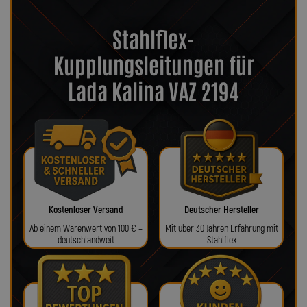
Stahlflex-
Kupplungsleitungen für
Lada Kalina VAZ 2194
Kostenloser Versand
Deutscher Hersteller
Ab einem Warenwert von 100 € –
Mit über 30 Jahren Erfahrung mit
deutschlandweit
Stahlflex