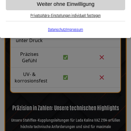
Weiter ohne Einwilligung
Robust &
langlebig
Privatsphäre-Einstellungen individuell festlegen
Kein
Datenschutz
Impressum
Aufblähen
unter Druck
Präzises
Gefühl
UV- &
korrosionsfest
Präzision in Zahlen: Unsere technischen Highlights
Unsere Stahlflex-Kupplungsleitungen für Lada Kalina VAZ 2194 erfüllen
höchste technische Anforderungen und sind für maximale