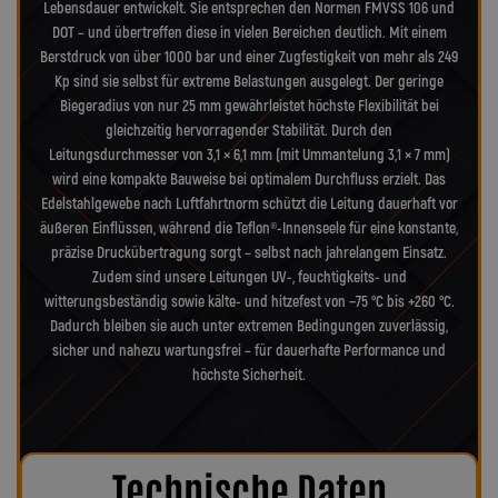
Lebensdauer entwickelt. Sie entsprechen den Normen FMVSS 106 und
DOT – und übertreffen diese in vielen Bereichen deutlich. Mit einem
Berstdruck von über 1000 bar und einer Zugfestigkeit von mehr als 249
Kp sind sie selbst für extreme Belastungen ausgelegt. Der geringe
Biegeradius von nur 25 mm gewährleistet höchste Flexibilität bei
gleichzeitig hervorragender Stabilität. Durch den
Leitungsdurchmesser von 3,1 × 6,1 mm (mit Ummantelung 3,1 × 7 mm)
wird eine kompakte Bauweise bei optimalem Durchfluss erzielt. Das
Edelstahlgewebe nach Luftfahrtnorm schützt die Leitung dauerhaft vor
äußeren Einflüssen, während die Teflon®-Innenseele für eine konstante,
präzise Druckübertragung sorgt – selbst nach jahrelangem Einsatz.
Zudem sind unsere Leitungen UV-, feuchtigkeits- und
witterungsbeständig sowie kälte- und hitzefest von −75 °C bis +260 °C.
Dadurch bleiben sie auch unter extremen Bedingungen zuverlässig,
sicher und nahezu wartungsfrei – für dauerhafte Performance und
höchste Sicherheit.
Technische Daten