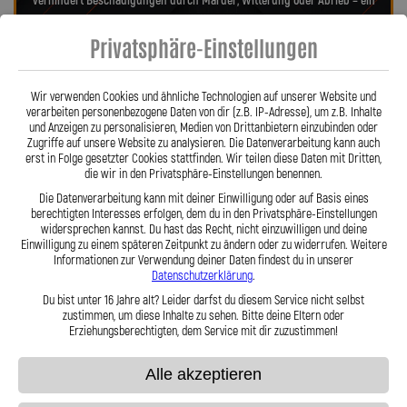
verhindert Beschädigungen durch Marder, Witterung oder Abrieb – ein
regelmäßiger Austausch wie bei Gummileitungen entfällt. Das spart
Privatsphäre-Einstellungen
Kosten und sorgt langfristig für ein sicheres Fahrgefühl. Unsere
verdrehbaren, ausjustierbaren Anschlüsse ermöglichen eine drallfreie,
spannungsfreie Verlegung. Ob Sonderanfertigung oder anbaufertiges
Wir verwenden Cookies und ähnliche Technologien auf unserer Website und
Stahlflex-Kit – jede Leitung wird millimetergenau und individuell
verarbeiten personenbezogene Daten von dir (z.B. IP-Adresse), um z.B. Inhalte
gefertigt. Mit den Stahlflex-Kupplungsleitungen der Lothar Spiegler
und Anzeigen zu personalisieren, Medien von Drittanbietern einzubinden oder
Kfz-Leitungen GmbH entscheiden Sie sich für echte deutsche Qualität,
Zugriffe auf unsere Website zu analysieren. Die Datenverarbeitung kann auch
erst in Folge gesetzter Cookies stattfinden. Wir teilen diese Daten mit Dritten,
höchste Sicherheit und ein Produkt, das in Präzision und Haltbarkeit
die wir in den Privatsphäre-Einstellungen benennen.
überzeugt.
Hier zu unserem Video „Stahlflex vs. Gummi“
Die Datenverarbeitung kann mit deiner Einwilligung oder auf Basis eines
berechtigten Interesses erfolgen, dem du in den Privatsphäre-Einstellungen
widersprechen kannst. Du hast das Recht, nicht einzuwilligen und deine
Einwilligung zu einem späteren Zeitpunkt zu ändern oder zu widerrufen. Weitere
Informationen zur Verwendung deiner Daten findest du in unserer
Datenschutzerklärung
.
Du bist unter 16 Jahre alt? Leider darfst du diesem Service nicht selbst
zustimmen, um diese Inhalte zu sehen. Bitte deine Eltern oder
Stahlflex vs. Gummi
Erziehungsberechtigten, dem Service mit dir zuzustimmen!
Alle akzeptieren
Fakten
Stahlflex
Gummi