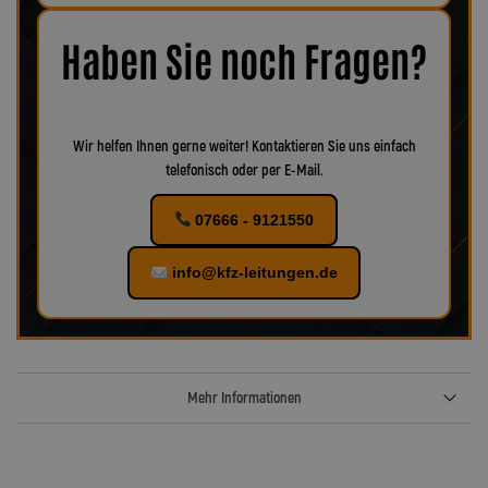
Korrosion oder Verschleiß erkennbar, empfiehlt es sich, das
Zubehör ebenfalls zu ersetzen, um eine optimale Funktion und
maximale Sicherheit zu gewährleisten.
Bei uns finden Sie
Haben Sie noch Fragen?
verschiedenes Zubehör für Ihr KFZ!
Wir helfen Ihnen gerne weiter! Kontaktieren Sie uns einfach
telefonisch oder per E-Mail.
07666 - 9121550
info@kfz-leitungen.de
Mehr Informationen