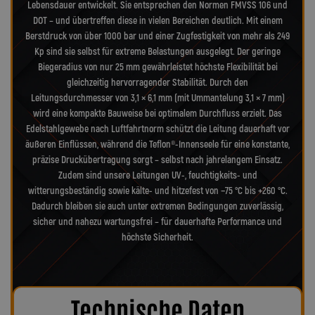
Lebensdauer entwickelt. Sie entsprechen den Normen FMVSS 106 und
DOT – und übertreffen diese in vielen Bereichen deutlich. Mit einem
Berstdruck von über 1000 bar und einer Zugfestigkeit von mehr als 249
Kp sind sie selbst für extreme Belastungen ausgelegt. Der geringe
Biegeradius von nur 25 mm gewährleistet höchste Flexibilität bei
gleichzeitig hervorragender Stabilität. Durch den
Leitungsdurchmesser von 3,1 × 6,1 mm (mit Ummantelung 3,1 × 7 mm)
wird eine kompakte Bauweise bei optimalem Durchfluss erzielt. Das
Edelstahlgewebe nach Luftfahrtnorm schützt die Leitung dauerhaft vor
äußeren Einflüssen, während die Teflon®-Innenseele für eine konstante,
präzise Druckübertragung sorgt – selbst nach jahrelangem Einsatz.
Zudem sind unsere Leitungen UV-, feuchtigkeits- und
witterungsbeständig sowie kälte- und hitzefest von −75 °C bis +260 °C.
Dadurch bleiben sie auch unter extremen Bedingungen zuverlässig,
sicher und nahezu wartungsfrei – für dauerhafte Performance und
höchste Sicherheit.
Technische Daten