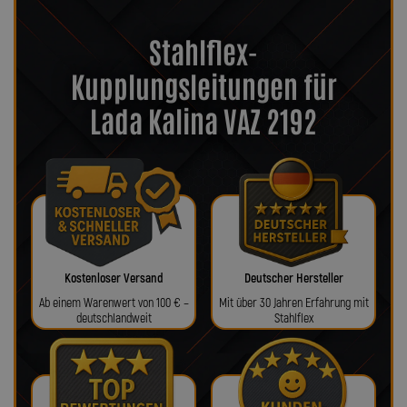
Stahlflex-
Kupplungsleitungen für
Lada Kalina VAZ 2192
Kostenloser Versand
Deutscher Hersteller
Ab einem Warenwert von 100 € –
Mit über 30 Jahren Erfahrung mit
deutschlandweit
Stahlflex