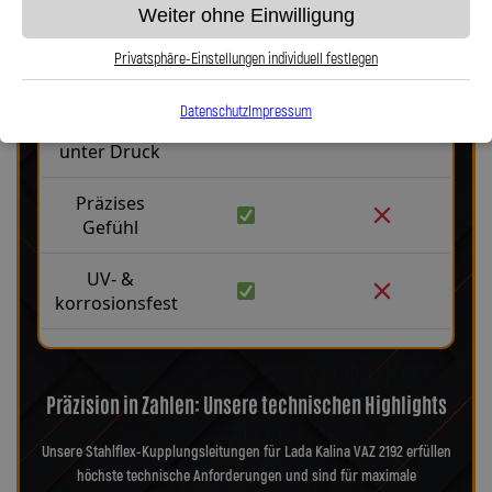
Weiter ohne Einwilligung
Robust &
langlebig
Privatsphäre-Einstellungen individuell festlegen
Kein
Datenschutz
Impressum
Aufblähen
unter Druck
Präzises
Gefühl
UV- &
korrosionsfest
Präzision in Zahlen: Unsere technischen Highlights
Unsere Stahlflex-Kupplungsleitungen für Lada Kalina VAZ 2192 erfüllen
höchste technische Anforderungen und sind für maximale