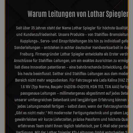
Warum Leitungen von Lothar Spiegler?
Seit über 35 Jahren steht der Name Lothar Spiegler für höchste Qualität, Pr
und Kundenzufriedenheit. Unsere Produkte – von Stahlflex-Bremsleitunge
Kupplungs-, Servo- und Einspritzleitungen bis hin zu individuell geferti
Sonderleitungen – entstehen in echter deutscher Handwerksarbeit in der 
Freiburg. Firmengründer Lothar Spiegler entwickelte als Erster verdreh
Anschlüsse für Stahlflex-Leitungen, um ein exaktes Ausrichten zu ermöglic
ließ diese Innovation patentieren – eine bahnbrechende Entwicklung, die d
bis heute beeinflusst. Seither sind Stahlflex-Leitungen aus dem moderne
Bereich nicht mehr wegzudenken. Für Fahrzeuge wie Lada Kalina (VAZ 2192)
1.6 16V (Typ Norma, Baujahr 04|2016–04|2019, HSN 1113, TSN AAU) fertigen
passgenaue Leitungen – millimetergenau abgestimmt auf jedes Detail. 
unserer umfangreichen Datenbank und langjährigen Erfahrung können wir
jedes Leitungsmodell fertigen – selbst dann, wenn der Fahrzeughersteller
„Gibt es nicht mehr.“ Mit modernster Fertigungstechnik und großem Lager
gewährleisten wir kurze Lieferzeiten, präzise Passform und höchste Qualitä
erfahrenes Team steht Ihnen täglich telefonisch, per E-Mail oder persönli
Verfügung. Mit der Lothar Spiegler Kfz-Leitungen GmbH entscheiden Sie s