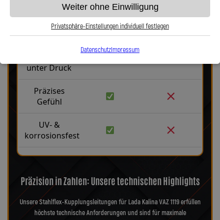
Weiter ohne Einwilligung
Robust &
langlebig
Privatsphäre-Einstellungen individuell festlegen
Kein
Datenschutz
Impressum
Aufblähen
unter Druck
Präzises
Gefühl
UV- &
korrosionsfest
Präzision in Zahlen: Unsere technischen Highlights
Unsere Stahlflex-Kupplungsleitungen für Lada Kalina VAZ 1119 erfüllen
höchste technische Anforderungen und sind für maximale