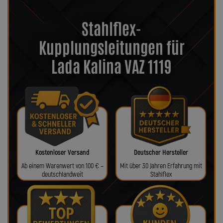
Stahlflex-
Kupplungsleitungen für
Lada Kalina VAZ 1119
Kostenloser Versand
Deutscher Hersteller
Ab einem Warenwert von 100 € –
Mit über 30 Jahren Erfahrung mit
deutschlandweit
Stahlflex