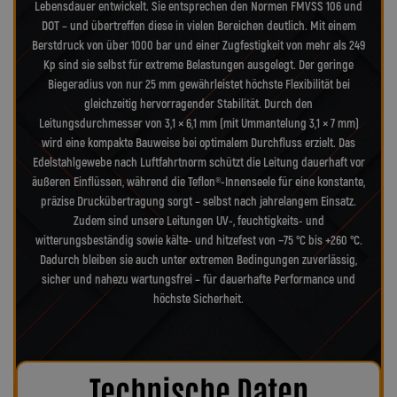
Lebensdauer entwickelt. Sie entsprechen den Normen FMVSS 106 und
DOT – und übertreffen diese in vielen Bereichen deutlich. Mit einem
Berstdruck von über 1000 bar und einer Zugfestigkeit von mehr als 249
Kp sind sie selbst für extreme Belastungen ausgelegt. Der geringe
Biegeradius von nur 25 mm gewährleistet höchste Flexibilität bei
gleichzeitig hervorragender Stabilität. Durch den
Leitungsdurchmesser von 3,1 × 6,1 mm (mit Ummantelung 3,1 × 7 mm)
wird eine kompakte Bauweise bei optimalem Durchfluss erzielt. Das
Edelstahlgewebe nach Luftfahrtnorm schützt die Leitung dauerhaft vor
äußeren Einflüssen, während die Teflon®-Innenseele für eine konstante,
präzise Druckübertragung sorgt – selbst nach jahrelangem Einsatz.
Zudem sind unsere Leitungen UV-, feuchtigkeits- und
witterungsbeständig sowie kälte- und hitzefest von −75 °C bis +260 °C.
Dadurch bleiben sie auch unter extremen Bedingungen zuverlässig,
sicher und nahezu wartungsfrei – für dauerhafte Performance und
höchste Sicherheit.
Technische Daten