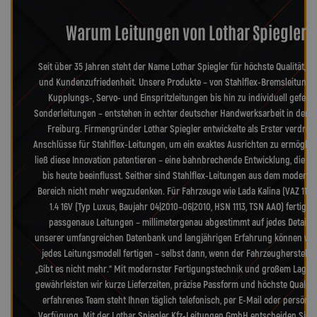
Warum Leitungen von Lothar Spiegler?
Seit über 35 Jahren steht der Name Lothar Spiegler für höchste Qualität, Pr
und Kundenzufriedenheit. Unsere Produkte – von Stahlflex-Bremsleitunge
Kupplungs-, Servo- und Einspritzleitungen bis hin zu individuell geferti
Sonderleitungen – entstehen in echter deutscher Handwerksarbeit in der 
Freiburg. Firmengründer Lothar Spiegler entwickelte als Erster verdreh
Anschlüsse für Stahlflex-Leitungen, um ein exaktes Ausrichten zu ermöglic
ließ diese Innovation patentieren – eine bahnbrechende Entwicklung, die d
bis heute beeinflusst. Seither sind Stahlflex-Leitungen aus dem moderne
Bereich nicht mehr wegzudenken. Für Fahrzeuge wie Lada Kalina (VAZ 1119)
1.4 16V (Typ Luxus, Baujahr 04|2010–06|2010, HSN 1113, TSN AAO) fertigen
passgenaue Leitungen – millimetergenau abgestimmt auf jedes Detail. 
unserer umfangreichen Datenbank und langjährigen Erfahrung können wir
jedes Leitungsmodell fertigen – selbst dann, wenn der Fahrzeughersteller
„Gibt es nicht mehr.“ Mit modernster Fertigungstechnik und großem Lager
gewährleisten wir kurze Lieferzeiten, präzise Passform und höchste Qualitä
erfahrenes Team steht Ihnen täglich telefonisch, per E-Mail oder persönli
Verfügung. Mit der Lothar Spiegler Kfz-Leitungen GmbH entscheiden Sie s