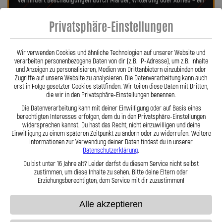
verhindert Beschädigungen durch Marder, Witterung oder Abrieb – ein
regelmäßiger Austausch wie bei Gummileitungen entfällt. Das spart
Privatsphäre-Einstellungen
Kosten und sorgt langfristig für ein sicheres Fahrgefühl. Unsere
verdrehbaren, ausjustierbaren Anschlüsse ermöglichen eine drallfreie,
spannungsfreie Verlegung. Ob Sonderanfertigung oder anbaufertiges
Wir verwenden Cookies und ähnliche Technologien auf unserer Website und
Stahlflex-Kit – jede Leitung wird millimetergenau und individuell
verarbeiten personenbezogene Daten von dir (z.B. IP-Adresse), um z.B. Inhalte
gefertigt. Mit den Stahlflex-Kupplungsleitungen der Lothar Spiegler
und Anzeigen zu personalisieren, Medien von Drittanbietern einzubinden oder
Kfz-Leitungen GmbH entscheiden Sie sich für echte deutsche Qualität,
Zugriffe auf unsere Website zu analysieren. Die Datenverarbeitung kann auch
erst in Folge gesetzter Cookies stattfinden. Wir teilen diese Daten mit Dritten,
höchste Sicherheit und ein Produkt, das in Präzision und Haltbarkeit
die wir in den Privatsphäre-Einstellungen benennen.
überzeugt.
Hier zu unserem Video „Stahlflex vs. Gummi“
Die Datenverarbeitung kann mit deiner Einwilligung oder auf Basis eines
berechtigten Interesses erfolgen, dem du in den Privatsphäre-Einstellungen
widersprechen kannst. Du hast das Recht, nicht einzuwilligen und deine
Einwilligung zu einem späteren Zeitpunkt zu ändern oder zu widerrufen. Weitere
Informationen zur Verwendung deiner Daten findest du in unserer
Datenschutzerklärung
.
Du bist unter 16 Jahre alt? Leider darfst du diesem Service nicht selbst
zustimmen, um diese Inhalte zu sehen. Bitte deine Eltern oder
Stahlflex vs. Gummi
Erziehungsberechtigten, dem Service mit dir zuzustimmen!
Alle akzeptieren
Fakten
Stahlflex
Gummi