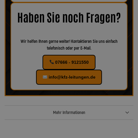
Korrosion oder Verschleiß erkennbar, empfiehlt es sich, das
Zubehör ebenfalls zu ersetzen, um eine optimale Funktion und
maximale Sicherheit zu gewährleisten.
Bei uns finden Sie
Haben Sie noch Fragen?
verschiedenes Zubehör für Ihr KFZ!
Wir helfen Ihnen gerne weiter! Kontaktieren Sie uns einfach
telefonisch oder per E-Mail.
07666 - 9121550
info@kfz-leitungen.de
Mehr Informationen