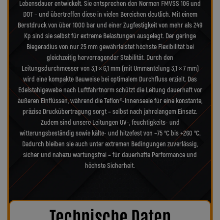
Lebensdauer entwickelt. Sie entsprechen den Normen FMVSS 106 und
DOT – und übertreffen diese in vielen Bereichen deutlich. Mit einem
Berstdruck von über 1000 bar und einer Zugfestigkeit von mehr als 249
Kp sind sie selbst für extreme Belastungen ausgelegt. Der geringe
Biegeradius von nur 25 mm gewährleistet höchste Flexibilität bei
gleichzeitig hervorragender Stabilität. Durch den
Leitungsdurchmesser von 3,1 × 6,1 mm (mit Ummantelung 3,1 × 7 mm)
wird eine kompakte Bauweise bei optimalem Durchfluss erzielt. Das
Edelstahlgewebe nach Luftfahrtnorm schützt die Leitung dauerhaft vor
äußeren Einflüssen, während die Teflon®-Innenseele für eine konstante,
präzise Druckübertragung sorgt – selbst nach jahrelangem Einsatz.
Zudem sind unsere Leitungen UV-, feuchtigkeits- und
witterungsbeständig sowie kälte- und hitzefest von −75 °C bis +260 °C.
Dadurch bleiben sie auch unter extremen Bedingungen zuverlässig,
sicher und nahezu wartungsfrei – für dauerhafte Performance und
höchste Sicherheit.
Technische Daten