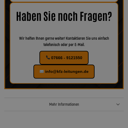
Korrosion oder Verschleiß erkennbar, empfiehlt es sich, das
Zubehör ebenfalls zu ersetzen, um eine optimale Funktion und
maximale Sicherheit zu gewährleisten.
Bei uns finden Sie
Haben Sie noch Fragen?
verschiedenes Zubehör für Ihr KFZ!
Wir helfen Ihnen gerne weiter! Kontaktieren Sie uns einfach
telefonisch oder per E-Mail.
07666 - 9121550
info@kfz-leitungen.de
Mehr Informationen