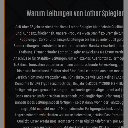
Warum Leitungen von Lothar Spiegler?
Seit über 35 Jahren steht der Name Lothar Spiegler für höchste Qualität, Pr
und Kundenzufriedenheit. Unsere Produkte – von Stahlflex-Bremsleitunge
Kupplungs-, Servo- und Einspritzleitungen bis hin zu individuell geferti
Sonderleitungen – entstehen in echter deutscher Handwerksarbeit in der 
Freiburg. Firmengründer Lothar Spiegler entwickelte als Erster verdreh
Anschlüsse für Stahlflex-Leitungen, um ein exaktes Ausrichten zu ermöglic
ließ diese Innovation patentieren – eine bahnbrechende Entwicklung, die d
bis heute beeinflusst. Seither sind Stahlflex-Leitungen aus dem moderne
Bereich nicht mehr wegzudenken. Für Fahrzeuge wie Lada Kalina (VAZ 1117)
Kombi 1.6 8V LPG (Typ (Benzinbetrieb), Baujahr 04|2008–11|2009, HSN 1113, T
fertigen wir passgenaue Leitungen – millimetergenau abgestimmt auf jedes 
Dank unserer umfangreichen Datenbank und langjährigen Erfahrung könn
nahezu jedes Leitungsmodell fertigen – selbst dann, wenn der Fahrzeugher
sagt: „Gibt es nicht mehr.“ Mit modernster Fertigungstechnik und gro
Lagerbestand gewährleisten wir kurze Lieferzeiten, präzise Passform und 
Qualität. Unser erfahrenes Team steht Ihnen täglich telefonisch, per E-Mai
persönlich zur Verfügung. Mit der Lothar Spiegler Kfz-Leitungen Gm