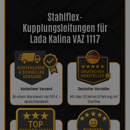
Stahlflex-
Kupplungsleitungen für
Lada Kalina VAZ 1117
Kostenloser Versand
Deutscher Hersteller
Ab einem Warenwert von 100 € –
Mit über 30 Jahren Erfahrung mit
deutschlandweit
Stahlflex