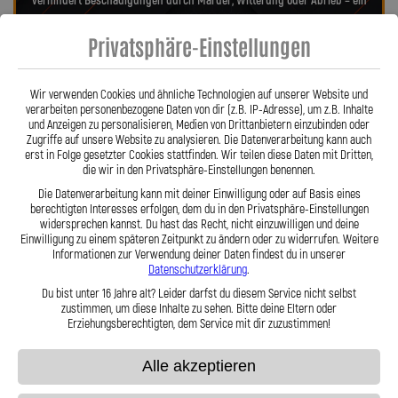
verhindert Beschädigungen durch Marder, Witterung oder Abrieb – ein
regelmäßiger Austausch wie bei Gummileitungen entfällt. Das spart
Privatsphäre-Einstellungen
Kosten und sorgt langfristig für ein sicheres Fahrgefühl. Unsere
verdrehbaren, ausjustierbaren Anschlüsse ermöglichen eine drallfreie,
spannungsfreie Verlegung. Ob Sonderanfertigung oder anbaufertiges
Wir verwenden Cookies und ähnliche Technologien auf unserer Website und
Stahlflex-Kit – jede Leitung wird millimetergenau und individuell
verarbeiten personenbezogene Daten von dir (z.B. IP-Adresse), um z.B. Inhalte
gefertigt. Mit den Stahlflex-Kupplungsleitungen der Lothar Spiegler
und Anzeigen zu personalisieren, Medien von Drittanbietern einzubinden oder
Kfz-Leitungen GmbH entscheiden Sie sich für echte deutsche Qualität,
Zugriffe auf unsere Website zu analysieren. Die Datenverarbeitung kann auch
erst in Folge gesetzter Cookies stattfinden. Wir teilen diese Daten mit Dritten,
höchste Sicherheit und ein Produkt, das in Präzision und Haltbarkeit
die wir in den Privatsphäre-Einstellungen benennen.
überzeugt.
Hier zu unserem Video „Stahlflex vs. Gummi“
Die Datenverarbeitung kann mit deiner Einwilligung oder auf Basis eines
berechtigten Interesses erfolgen, dem du in den Privatsphäre-Einstellungen
widersprechen kannst. Du hast das Recht, nicht einzuwilligen und deine
Einwilligung zu einem späteren Zeitpunkt zu ändern oder zu widerrufen. Weitere
Informationen zur Verwendung deiner Daten findest du in unserer
Datenschutzerklärung
.
Du bist unter 16 Jahre alt? Leider darfst du diesem Service nicht selbst
zustimmen, um diese Inhalte zu sehen. Bitte deine Eltern oder
Stahlflex vs. Gummi
Erziehungsberechtigten, dem Service mit dir zuzustimmen!
Alle akzeptieren
Fakten
Stahlflex
Gummi