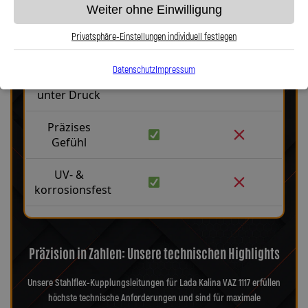
Weiter ohne Einwilligung
Robust &
langlebig
Privatsphäre-Einstellungen individuell festlegen
Kein
Datenschutz
Impressum
Aufblähen
unter Druck
Präzises
Gefühl
UV- &
korrosionsfest
Präzision in Zahlen: Unsere technischen Highlights
Unsere Stahlflex-Kupplungsleitungen für Lada Kalina VAZ 1117 erfüllen
höchste technische Anforderungen und sind für maximale