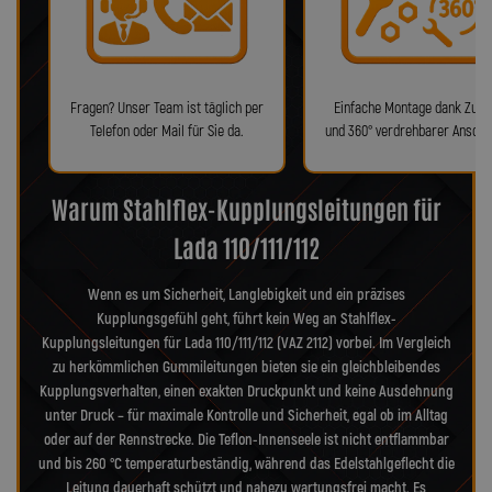
Fragen? Unser Team ist täglich per
Einfache Montage dank Zube
Telefon oder Mail für Sie da.
und 360° verdrehbarer Anschl
Warum Stahlflex-Kupplungsleitungen für
Lada 110/111/112
Wenn es um Sicherheit, Langlebigkeit und ein präzises
Kupplungsgefühl geht, führt kein Weg an Stahlflex-
Kupplungsleitungen für Lada 110/111/112 (VAZ 2112) vorbei. Im Vergleich
zu herkömmlichen Gummileitungen bieten sie ein gleichbleibendes
Kupplungsverhalten, einen exakten Druckpunkt und keine Ausdehnung
unter Druck – für maximale Kontrolle und Sicherheit, egal ob im Alltag
oder auf der Rennstrecke. Die Teflon-Innenseele ist nicht entflammbar
und bis 260 °C temperaturbeständig, während das Edelstahlgeflecht die
Leitung dauerhaft schützt und nahezu wartungsfrei macht. Es