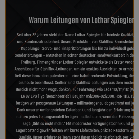
Warum Leitungen von Lothar Spiegler?
Seit über 35 Jahren steht der Name Lothar Spiegler für höchste Qualität, Pr
und Kundenzufriedenheit. Unsere Produkte – von Stahlflex-Bremsleitunge
Kupplungs-, Servo- und Einspritzleitungen bis hin zu individuell geferti
Sonderleitungen – entstehen in echter deutscher Handwerksarbeit in der 
Freiburg. Firmengründer Lothar Spiegler entwickelte als Erster verdreh
Anschlüsse für Stahlflex-Leitungen, um ein exaktes Ausrichten zu ermöglic
ließ diese Innovation patentieren – eine bahnbrechende Entwicklung, die d
bis heute beeinflusst. Seither sind Stahlflex-Leitungen aus dem moderne
Bereich nicht mehr wegzudenken. Für Fahrzeuge wie Lada 110/111/112 (VAZ 21
1.6 8V LPG (Typ (Benzinbetrieb), Baujahr 05|2006–02|2008, HSN 1113, TSN 
fertigen wir passgenaue Leitungen – millimetergenau abgestimmt auf jedes 
Dank unserer umfangreichen Datenbank und langjährigen Erfahrung könn
nahezu jedes Leitungsmodell fertigen – selbst dann, wenn der Fahrzeugher
sagt: „Gibt es nicht mehr.“ Mit modernster Fertigungstechnik und gro
Lagerbestand gewährleisten wir kurze Lieferzeiten, präzise Passform und 
Qualität. Unser erfahrenes Team steht Ihnen täglich telefonisch, per E-Mai