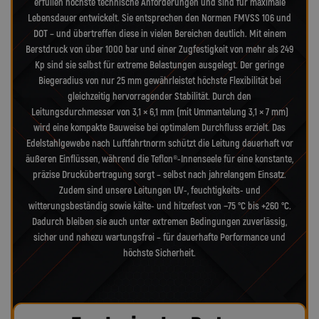
erfüllen höchste technische Anforderungen und sind für maximale
Lebensdauer entwickelt. Sie entsprechen den Normen FMVSS 106 und
DOT – und übertreffen diese in vielen Bereichen deutlich. Mit einem
Berstdruck von über 1000 bar und einer Zugfestigkeit von mehr als 249
Kp sind sie selbst für extreme Belastungen ausgelegt. Der geringe
Biegeradius von nur 25 mm gewährleistet höchste Flexibilität bei
gleichzeitig hervorragender Stabilität. Durch den
Leitungsdurchmesser von 3,1 × 6,1 mm (mit Ummantelung 3,1 × 7 mm)
wird eine kompakte Bauweise bei optimalem Durchfluss erzielt. Das
Edelstahlgewebe nach Luftfahrtnorm schützt die Leitung dauerhaft vor
äußeren Einflüssen, während die Teflon®-Innenseele für eine konstante,
präzise Druckübertragung sorgt – selbst nach jahrelangem Einsatz.
Zudem sind unsere Leitungen UV-, feuchtigkeits- und
witterungsbeständig sowie kälte- und hitzefest von −75 °C bis +260 °C.
Dadurch bleiben sie auch unter extremen Bedingungen zuverlässig,
sicher und nahezu wartungsfrei – für dauerhafte Performance und
höchste Sicherheit.