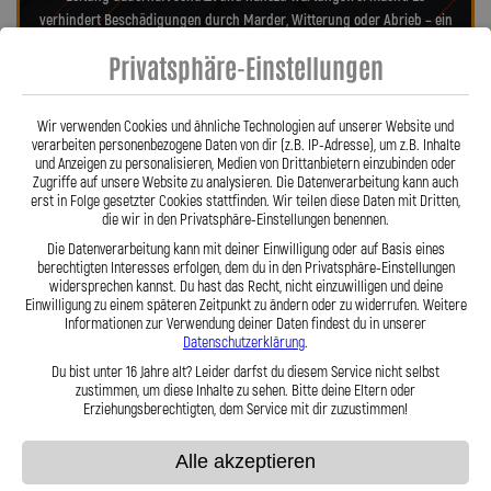
verhindert Beschädigungen durch Marder, Witterung oder Abrieb – ein
regelmäßiger Austausch wie bei Gummileitungen entfällt. Das spart
Privatsphäre-Einstellungen
Kosten und sorgt langfristig für ein sicheres Fahrgefühl. Unsere
verdrehbaren, ausjustierbaren Anschlüsse ermöglichen eine drallfreie,
spannungsfreie Verlegung. Ob Sonderanfertigung oder anbaufertiges
Wir verwenden Cookies und ähnliche Technologien auf unserer Website und
Stahlflex-Kit – jede Leitung wird millimetergenau und individuell
verarbeiten personenbezogene Daten von dir (z.B. IP-Adresse), um z.B. Inhalte
und Anzeigen zu personalisieren, Medien von Drittanbietern einzubinden oder
gefertigt. Mit den Stahlflex-Kupplungsleitungen der Lothar Spiegler
Zugriffe auf unsere Website zu analysieren. Die Datenverarbeitung kann auch
Kfz-Leitungen GmbH entscheiden Sie sich für echte deutsche Qualität,
erst in Folge gesetzter Cookies stattfinden. Wir teilen diese Daten mit Dritten,
höchste Sicherheit und ein Produkt, das in Präzision und Haltbarkeit
die wir in den Privatsphäre-Einstellungen benennen.
überzeugt.
Hier zu unserem Video „Stahlflex vs. Gummi“
Die Datenverarbeitung kann mit deiner Einwilligung oder auf Basis eines
berechtigten Interesses erfolgen, dem du in den Privatsphäre-Einstellungen
widersprechen kannst. Du hast das Recht, nicht einzuwilligen und deine
Einwilligung zu einem späteren Zeitpunkt zu ändern oder zu widerrufen. Weitere
Informationen zur Verwendung deiner Daten findest du in unserer
Datenschutzerklärung
.
Du bist unter 16 Jahre alt? Leider darfst du diesem Service nicht selbst
zustimmen, um diese Inhalte zu sehen. Bitte deine Eltern oder
Stahlflex vs. Gummi
Erziehungsberechtigten, dem Service mit dir zuzustimmen!
Alle akzeptieren
Fakten
Stahlflex
Gummi