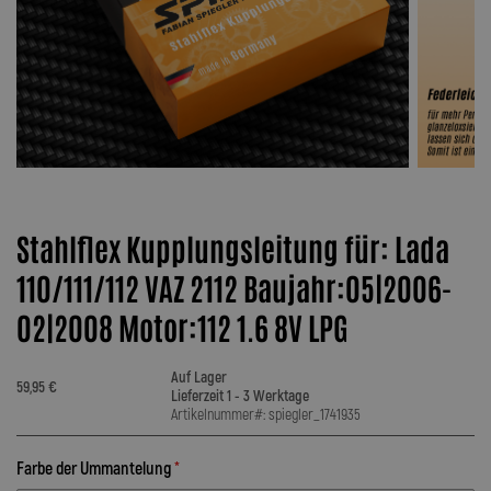
Stahlflex Kupplungsleitung für: Lada
110/111/112 VAZ 2112 Baujahr:05|2006-
02|2008 Motor:112 1.6 8V LPG
Auf Lager
59,95 €
Lieferzeit 1 - 3 Werktage
Artikelnummer#: spiegler_1741935
Farbe der Ummantelung