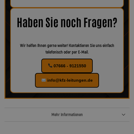
Fahrzeug, wie die Teile aussehen. Sind Beschädigungen,
Korrosion oder Verschleiß erkennbar, empfiehlt es sich, das
Zubehör ebenfalls zu ersetzen, um eine optimale Funktion und
maximale Sicherheit zu gewährleisten.
Bei uns finden Sie
Haben Sie noch Fragen?
verschiedenes Zubehör für Ihr KFZ!
Wir helfen Ihnen gerne weiter! Kontaktieren Sie uns einfach
telefonisch oder per E-Mail.
07666 - 9121550
info@kfz-leitungen.de
Mehr Informationen