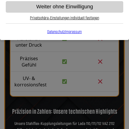
Weiter ohne Einwilligung
Robust &
Privatsphäre-Einstellungen individuell festlegen
langlebig
Kein
Datenschutz
Impressum
Aufblähen
unter Druck
Präzises
Gefühl
UV- &
korrosionsfest
Präzision in Zahlen: Unsere technischen Highlights
Unsere Stahlflex-Kupplungsleitungen für Lada 110/111/112 VAZ 2112