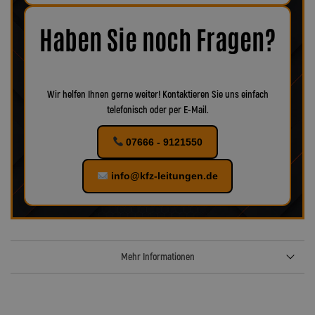
Korrosion oder Verschleiß erkennbar, empfiehlt es sich, das
Zubehör ebenfalls zu ersetzen, um eine optimale Funktion und
maximale Sicherheit zu gewährleisten.
Bei uns finden Sie
Haben Sie noch Fragen?
verschiedenes Zubehör für Ihr KFZ!
Wir helfen Ihnen gerne weiter! Kontaktieren Sie uns einfach
telefonisch oder per E-Mail.
07666 - 9121550
info@kfz-leitungen.de
Mehr Informationen