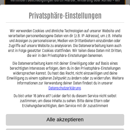
verhindert Beschädigungen durch Marder, Witterung oder Abrieb – ein
regelmäßiger Austausch wie bei Gummileitungen entfällt. Das spart
Privatsphäre-Einstellungen
Kosten und sorgt langfristig für ein sicheres Fahrgefühl. Unsere
verdrehbaren, ausjustierbaren Anschlüsse ermöglichen eine drallfreie,
spannungsfreie Verlegung. Ob Sonderanfertigung oder anbaufertiges
Wir verwenden Cookies und ähnliche Technologien auf unserer Website und
Stahlflex-Kit – jede Leitung wird millimetergenau und individuell
verarbeiten personenbezogene Daten von dir (z.B. IP-Adresse), um z.B. Inhalte
gefertigt. Mit den Stahlflex-Kupplungsleitungen der Lothar Spiegler
und Anzeigen zu personalisieren, Medien von Drittanbietern einzubinden oder
Kfz-Leitungen GmbH entscheiden Sie sich für echte deutsche Qualität,
Zugriffe auf unsere Website zu analysieren. Die Datenverarbeitung kann auch
erst in Folge gesetzter Cookies stattfinden. Wir teilen diese Daten mit Dritten,
höchste Sicherheit und ein Produkt, das in Präzision und Haltbarkeit
die wir in den Privatsphäre-Einstellungen benennen.
überzeugt.
Hier zu unserem Video „Stahlflex vs. Gummi“
Die Datenverarbeitung kann mit deiner Einwilligung oder auf Basis eines
berechtigten Interesses erfolgen, dem du in den Privatsphäre-Einstellungen
widersprechen kannst. Du hast das Recht, nicht einzuwilligen und deine
Einwilligung zu einem späteren Zeitpunkt zu ändern oder zu widerrufen. Weitere
Informationen zur Verwendung deiner Daten findest du in unserer
Datenschutzerklärung
.
Du bist unter 16 Jahre alt? Leider darfst du diesem Service nicht selbst
zustimmen, um diese Inhalte zu sehen. Bitte deine Eltern oder
Stahlflex vs. Gummi
Erziehungsberechtigten, dem Service mit dir zuzustimmen!
Alle akzeptieren
Fakten
Stahlflex
Gummi