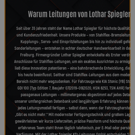
Warum Leitungen von Lothar Spiegler?
Seit über 35 Jahren steht der Name Lothar Spiegler für höchste Qualität, Pr
und Kundenzufriedenheit. Unsere Produkte – von Stahlflex-Bremsleitunge
Kupplungs-, Servo- und Einspritzleitungen bis hin zu individuell geferti
Sonderleitungen – entstehen in echter deutscher Handwerksarbeit in der 
Freiburg. Firmengründer Lothar Spiegler entwickelte als Erster verdreh
Anschlüsse für Stahlflex-Leitungen, um ein exaktes Ausrichten zu ermöglic
ließ diese Innovation patentieren – eine bahnbrechende Entwicklung, die d
bis heute beeinflusst. Seither sind Stahlflex-Leitungen aus dem moderne
Bereich nicht mehr wegzudenken. Für Fahrzeuge wie KIA Stonic (YB) Stonic
GDI 100 (Typ Edition 7, Baujahr 07|2019–09|2020, HSN 8253, TSN AHR) fertig
passgenaue Leitungen – millimetergenau abgestimmt auf jedes Detail. 
unserer umfangreichen Datenbank und langjährigen Erfahrung können wir
jedes Leitungsmodell fertigen – selbst dann, wenn der Fahrzeughersteller
„Gibt es nicht mehr.“ Mit modernster Fertigungstechnik und großem Lager
gewährleisten wir kurze Lieferzeiten, präzise Passform und höchste Qualitä
erfahrenes Team steht Ihnen täglich telefonisch, per E-Mail oder persönli
Verfügung. Mit der Lothar Spiegler Kfz-Leitungen GmbH entscheiden Sie s