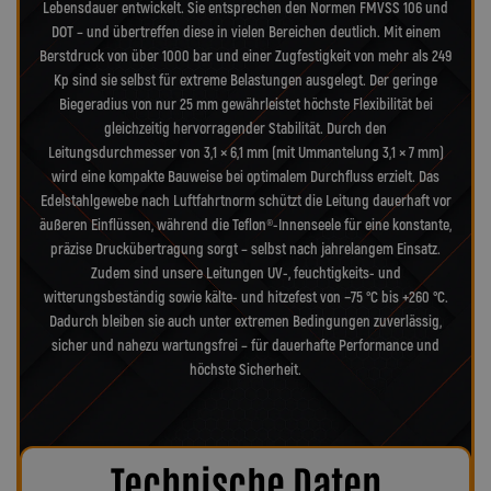
Lebensdauer entwickelt. Sie entsprechen den Normen FMVSS 106 und
DOT – und übertreffen diese in vielen Bereichen deutlich. Mit einem
Berstdruck von über 1000 bar und einer Zugfestigkeit von mehr als 249
Kp sind sie selbst für extreme Belastungen ausgelegt. Der geringe
Biegeradius von nur 25 mm gewährleistet höchste Flexibilität bei
gleichzeitig hervorragender Stabilität. Durch den
Leitungsdurchmesser von 3,1 × 6,1 mm (mit Ummantelung 3,1 × 7 mm)
wird eine kompakte Bauweise bei optimalem Durchfluss erzielt. Das
Edelstahlgewebe nach Luftfahrtnorm schützt die Leitung dauerhaft vor
äußeren Einflüssen, während die Teflon®-Innenseele für eine konstante,
präzise Druckübertragung sorgt – selbst nach jahrelangem Einsatz.
Zudem sind unsere Leitungen UV-, feuchtigkeits- und
witterungsbeständig sowie kälte- und hitzefest von −75 °C bis +260 °C.
Dadurch bleiben sie auch unter extremen Bedingungen zuverlässig,
sicher und nahezu wartungsfrei – für dauerhafte Performance und
höchste Sicherheit.
Technische Daten