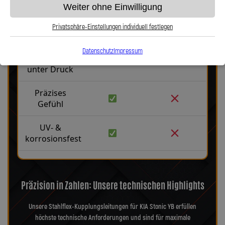
Weiter ohne Einwilligung
Robust &
langlebig
Privatsphäre-Einstellungen individuell festlegen
Kein
Datenschutz
Impressum
Aufblähen
unter Druck
Präzises
Gefühl
UV- &
korrosionsfest
Präzision in Zahlen: Unsere technischen Highlights
Unsere Stahlflex-Kupplungsleitungen für KIA Stonic YB erfüllen
höchste technische Anforderungen und sind für maximale