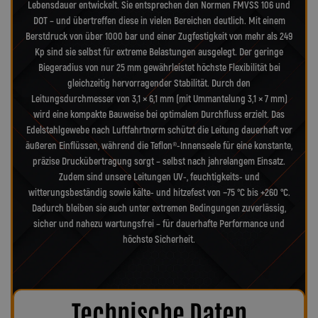
Lebensdauer entwickelt. Sie entsprechen den Normen FMVSS 106 und
DOT – und übertreffen diese in vielen Bereichen deutlich. Mit einem
Berstdruck von über 1000 bar und einer Zugfestigkeit von mehr als 249
Kp sind sie selbst für extreme Belastungen ausgelegt. Der geringe
Biegeradius von nur 25 mm gewährleistet höchste Flexibilität bei
gleichzeitig hervorragender Stabilität. Durch den
Leitungsdurchmesser von 3,1 × 6,1 mm (mit Ummantelung 3,1 × 7 mm)
wird eine kompakte Bauweise bei optimalem Durchfluss erzielt. Das
Edelstahlgewebe nach Luftfahrtnorm schützt die Leitung dauerhaft vor
äußeren Einflüssen, während die Teflon®-Innenseele für eine konstante,
präzise Druckübertragung sorgt – selbst nach jahrelangem Einsatz.
Zudem sind unsere Leitungen UV-, feuchtigkeits- und
witterungsbeständig sowie kälte- und hitzefest von −75 °C bis +260 °C.
Dadurch bleiben sie auch unter extremen Bedingungen zuverlässig,
sicher und nahezu wartungsfrei – für dauerhafte Performance und
höchste Sicherheit.
Technische Daten