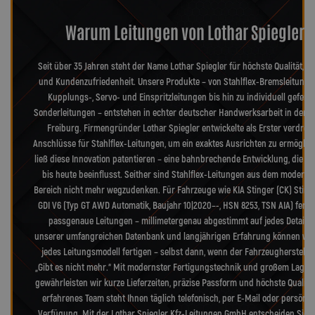
Warum Leitungen von Lothar Spiegler?
Seit über 35 Jahren steht der Name Lothar Spiegler für höchste Qualität, Pr
und Kundenzufriedenheit. Unsere Produkte – von Stahlflex-Bremsleitunge
Kupplungs-, Servo- und Einspritzleitungen bis hin zu individuell geferti
Sonderleitungen – entstehen in echter deutscher Handwerksarbeit in der 
Freiburg. Firmengründer Lothar Spiegler entwickelte als Erster verdreh
Anschlüsse für Stahlflex-Leitungen, um ein exaktes Ausrichten zu ermöglic
ließ diese Innovation patentieren – eine bahnbrechende Entwicklung, die d
bis heute beeinflusst. Seither sind Stahlflex-Leitungen aus dem moderne
Bereich nicht mehr wegzudenken. Für Fahrzeuge wie KIA Stinger (CK) Stinge
GDI V6 (Typ GT AWD Automatik, Baujahr 10|2020–-, HSN 8253, TSN AIA) ferti
passgenaue Leitungen – millimetergenau abgestimmt auf jedes Detail. 
unserer umfangreichen Datenbank und langjährigen Erfahrung können wir
jedes Leitungsmodell fertigen – selbst dann, wenn der Fahrzeughersteller
„Gibt es nicht mehr.“ Mit modernster Fertigungstechnik und großem Lager
gewährleisten wir kurze Lieferzeiten, präzise Passform und höchste Qualitä
erfahrenes Team steht Ihnen täglich telefonisch, per E-Mail oder persönli
Verfügung. Mit der Lothar Spiegler Kfz-Leitungen GmbH entscheiden Sie s