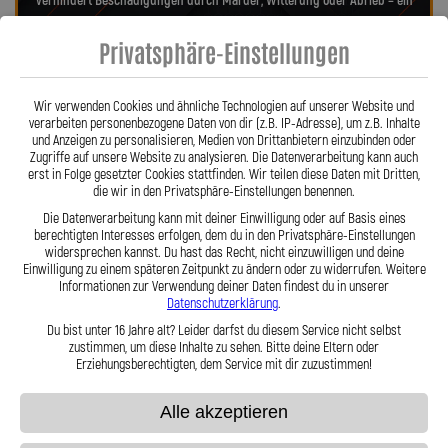
verhindert Beschädigungen durch Marder, Witterung oder Abrieb – ein
regelmäßiger Austausch wie bei Gummileitungen entfällt. Das spart
Privatsphäre-Einstellungen
Kosten und sorgt langfristig für ein sicheres Fahrgefühl. Unsere
verdrehbaren, ausjustierbaren Anschlüsse ermöglichen eine drallfreie,
spannungsfreie Verlegung. Ob Sonderanfertigung oder anbaufertiges
Wir verwenden Cookies und ähnliche Technologien auf unserer Website und
Stahlflex-Kit – jede Leitung wird millimetergenau und individuell
verarbeiten personenbezogene Daten von dir (z.B. IP-Adresse), um z.B. Inhalte
gefertigt. Mit den Stahlflex-Kupplungsleitungen der Lothar Spiegler
und Anzeigen zu personalisieren, Medien von Drittanbietern einzubinden oder
Kfz-Leitungen GmbH entscheiden Sie sich für echte deutsche Qualität,
Zugriffe auf unsere Website zu analysieren. Die Datenverarbeitung kann auch
erst in Folge gesetzter Cookies stattfinden. Wir teilen diese Daten mit Dritten,
höchste Sicherheit und ein Produkt, das in Präzision und Haltbarkeit
die wir in den Privatsphäre-Einstellungen benennen.
überzeugt.
Hier zu unserem Video „Stahlflex vs. Gummi“
Die Datenverarbeitung kann mit deiner Einwilligung oder auf Basis eines
berechtigten Interesses erfolgen, dem du in den Privatsphäre-Einstellungen
widersprechen kannst. Du hast das Recht, nicht einzuwilligen und deine
Einwilligung zu einem späteren Zeitpunkt zu ändern oder zu widerrufen. Weitere
Informationen zur Verwendung deiner Daten findest du in unserer
Datenschutzerklärung
.
Du bist unter 16 Jahre alt? Leider darfst du diesem Service nicht selbst
zustimmen, um diese Inhalte zu sehen. Bitte deine Eltern oder
Stahlflex vs. Gummi
Erziehungsberechtigten, dem Service mit dir zuzustimmen!
Alle akzeptieren
Fakten
Stahlflex
Gummi