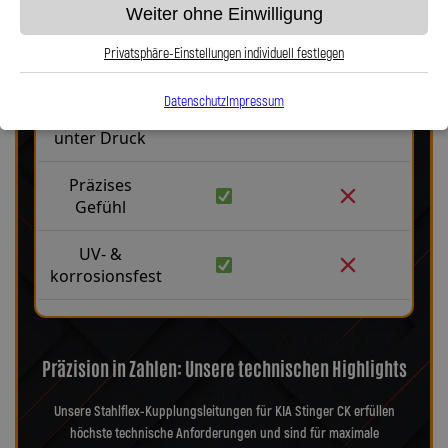
Weiter ohne Einwilligung
Robust &
langlebig
Privatsphäre-Einstellungen individuell festlegen
Kein
Datenschutz
Impressum
Aufblähen
unter Druck
Präzises
Gefühl
UV- &
korrosionsfest
Präzision in Zahlen: Unsere technischen Highlights
Unsere Stahlflex-Kupplungsleitungen für KIA Stinger CK erfüllen
höchste technische Anforderungen und sind für maximale