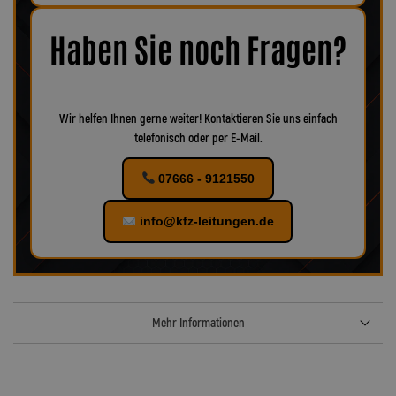
Korrosion oder Verschleiß erkennbar, empfiehlt es sich, das
Zubehör ebenfalls zu ersetzen, um eine optimale Funktion und
maximale Sicherheit zu gewährleisten.
Bei uns finden Sie
Haben Sie noch Fragen?
verschiedenes Zubehör für Ihr KFZ!
Wir helfen Ihnen gerne weiter! Kontaktieren Sie uns einfach
telefonisch oder per E-Mail.
07666 - 9121550
info@kfz-leitungen.de
Mehr Informationen