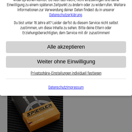
Einwilligung zu einem späteren Zeitpunkt zu ändern oder zu widerrufen. Weitere
Informationen zur Verwendung deiner Daten findest du in unserer
Stahlflex Kupplungsleitung für:
Stahlflex Kupplungsleitung für:
Datenschutzerklärung
.
JENSEN INTERCEPTOR SP
JENSEN Healey Healey
Baujahr:01|1971-12|1973 Motor:
Baujahr:01|1972-12|1975 Motor:
Du bist unter 16 Jahre alt? Leider darfst du diesem Service nicht selbst
zustimmen, um diese Inhalte zu sehen. Bitte deine Eltern oder
Erziehungsberechtigten, dem Service mit dir zuzustimmen!
59,95 €
59,95 €
Alle akzeptieren
Zum Produkt
Zum Produkt
Weiter ohne Einwilligung
Privatsphäre-Einstellungen individuell festlegen
Datenschutz
Impressum