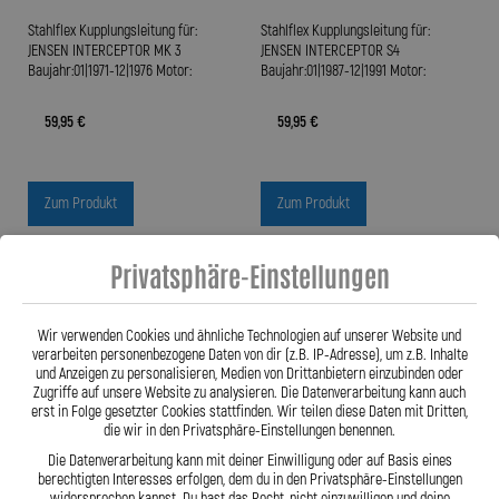
Stahlflex Kupplungsleitung für:
Stahlflex Kupplungsleitung für:
JENSEN INTERCEPTOR MK 3
JENSEN INTERCEPTOR S4
Baujahr:01|1971-12|1976 Motor:
Baujahr:01|1987-12|1991 Motor:
59,95 €
59,95 €
Zum Produkt
Zum Produkt
Privatsphäre-Einstellungen
Wir verwenden Cookies und ähnliche Technologien auf unserer Website und
verarbeiten personenbezogene Daten von dir (z.B. IP-Adresse), um z.B. Inhalte
und Anzeigen zu personalisieren, Medien von Drittanbietern einzubinden oder
Zugriffe auf unsere Website zu analysieren. Die Datenverarbeitung kann auch
erst in Folge gesetzter Cookies stattfinden. Wir teilen diese Daten mit Dritten,
die wir in den Privatsphäre-Einstellungen benennen.
Die Datenverarbeitung kann mit deiner Einwilligung oder auf Basis eines
berechtigten Interesses erfolgen, dem du in den Privatsphäre-Einstellungen
widersprechen kannst. Du hast das Recht, nicht einzuwilligen und deine