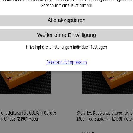
Service mit dir zuzustimmen!
Alle akzeptieren
Weiter ohne Einwilligung
Privatsphäre-Einstellungen individuell festlegen
Datenschutz
Impressum
lungsleitung für: GOLIATH Goliath
Stahlflex Kupplungsleitung für: 
r:01|1953-12|1961 Motor:
1300 Frua Baujahr:--12|1961 Motor