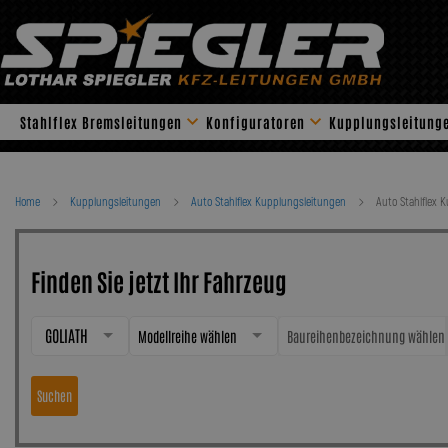
Skip
to
content
Stahlflex Bremsleitungen
Konfiguratoren
Kupplungsleitung
Home
Kupplungsleitungen
Auto Stahlflex Kupplungsleitungen
Auto Stahlflex 
Finden Sie jetzt Ihr Fahrzeug
GOLIATH
Modellreihe wählen
Baureihenbezeichnung wählen
Suchen