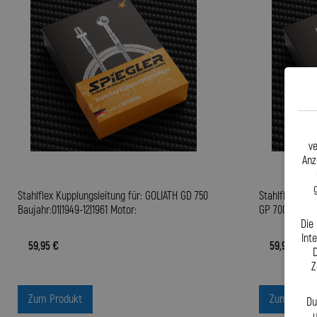
ve
Anz
Stahlflex Kupplungsleitung für: GOLIATH GD 750
Stahlflex Kupp
Baujahr:01|1949-12|1961 Motor:
GP 700 Baujahr
Die
Int
59,95 €
59,95 €
D
Z
Zum Produkt
Zum Produ
Du
u