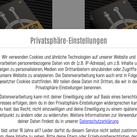
Privatsphäre-Einstellungen
Wir verwenden Cookies und ähnliche Technologien auf unserer Website und
rarbeiten personenbezogene Daten von dir (z.B. IP-Adresse), um z.B. Inhalte 
eigen zu personalisieren, Medien von Drittanbietern einzubinden oder Zugriffe
unsere Website zu analysieren. Die Datenverarbeitung kann auch erst in Folg
gesetzter Cookies stattfinden. Wir teilen diese Daten mit Dritten, die wir in de
lungsleitung für: GOLIATH Goliath
Stahlflex Kupplungsleitung für: 
Privatsphäre-Einstellungen benennen.
:01|1954-- Motor:
GP 700 Baujahr:01|1950-12|1957 M
 Datenverarbeitung kann mit deiner Einwilligung oder auf Basis eines berechti
eresses erfolgen, dem du in den Privatsphäre-Einstellungen widersprechen kan
59,95 €
u hast das Recht, nicht einzuwilligen und deine Einwilligung zu einem später
eitpunkt zu ändern oder zu widerrufen. Weitere Informationen zur Verwendu
deiner Daten findest du in unserer
Datenschutzerklärung
.
kt
Zum Produkt
 bist unter 16 Jahre alt? Leider darfst du diesem Service nicht selbst zustimm
m diese Inhalte zu sehen. Bitte deine Eltern oder Erziehungsberechtigten, d