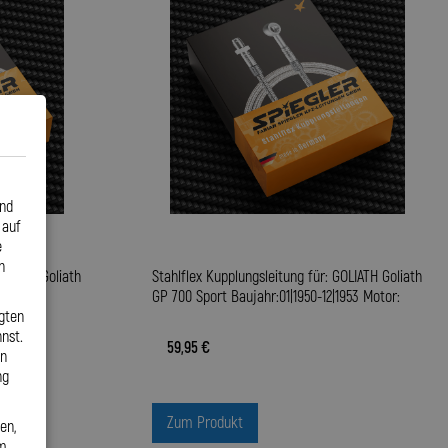
und
 auf
e
n
GOLIATH Goliath
Stahlflex Kupplungsleitung für: GOLIATH Goliath
otor:
GP 700 Sport Baujahr:01|1950-12|1953 Motor:
gten
nst.
59,95 €
en
ng
Zum Produkt
en,
em