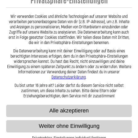
Stahlflex Kupplungsleitung für: Fendt
Farmer 308 Baujahr:--- Motor:
Wir verwenden Cookies und ähnliche Technologien auf unserer Website und
verarbeiten personenbezogene Daten von dir (z.B. IP-Adresse), um z.B. Inhalte
59,95 €
und Anzeigen zu personalisieren, Medien von Drittanbietern einzubinden oder
Zugriffe auf unsere Website zu analysieren. Die Datenverarbeitung kann auch
erst in Folge gesetzter Cookies stattfinden. Wir teilen diese Daten mit Dritten,
die wir in den Privatsphäre-Einstellungen benennen.
Zum Produkt
Die Datenverarbeitung kann mit deiner Einwilligung oder auf Basis eines
berechtigten Interesses erfolgen, dem du in den Privatsphäre-Einstellungen
widersprechen kannst. Du hast das Recht, nicht einzuwilligen und deine
Einwilligung zu einem späteren Zeitpunkt zu ändern oder zu widerrufen. Weitere
Informationen zur Verwendung deiner Daten findest du in unserer
Datenschutzerklärung
.
Anzeigen
pro Seite
Du bist unter 16 Jahre alt? Leider darfst du diesem Service nicht selbst
zustimmen, um diese Inhalte zu sehen. Bitte deine Eltern oder
Erziehungsberechtigten, dem Service mit dir zuzustimmen!
Alle akzeptieren
Weiter ohne Einwilligung