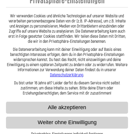
Stahlflex Kupplungsleitung für: DEUTZ
Intrac Baujahr:01|2004-- Motor:
Wir verwenden Cookies und ähnliche Technologien auf unserer Website und
verarbeiten personenbezogene Daten von dir (z.B. IP-Adresse), um z.B. Inhalte
59,95 €
und Anzeigen zu personalisieren, Medien von Drittanbietern einzubinden oder
Zugriffe auf unsere Website zu analysieren. Die Datenverarbeitung kann auch
erst in Folge gesetzter Cookies stattfinden. Wir teilen diese Daten mit Dritten,
die wir in den Privatsphäre-Einstellungen benennen.
Zum Produkt
Die Datenverarbeitung kann mit deiner Einwilligung oder auf Basis eines
berechtigten Interesses erfolgen, dem du in den Privatsphäre-Einstellungen
widersprechen kannst. Du hast das Recht, nicht einzuwilligen und deine
Einwilligung zu einem späteren Zeitpunkt zu ändern oder zu widerrufen. Weitere
Informationen zur Verwendung deiner Daten findest du in unserer
Datenschutzerklärung
.
Anzeigen
pro Seite
Du bist unter 16 Jahre alt? Leider darfst du diesem Service nicht selbst
zustimmen, um diese Inhalte zu sehen. Bitte deine Eltern oder
Erziehungsberechtigten, dem Service mit dir zuzustimmen!
Alle akzeptieren
Weiter ohne Einwilligung