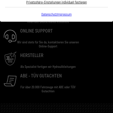
Privatsphäre-Einstellungen individuell festlegen
VERSAND
Datenschutz
Impressum
Ab einem Bestellwert von 100€. Lieferung
innerhalb Deutschlands kostenlos
ONLINE SUPPORT
Wir sind stets für Sie da, kontaktieren Sie unseren
Online-Support
HERSTELLER
Als Spezialist fertigen wir Hydraulikleitungen
ABE - TÜV GUTACHTEN
Für über 20.000 Fahrzeuge mit ABE oder TÜV
Gutachten