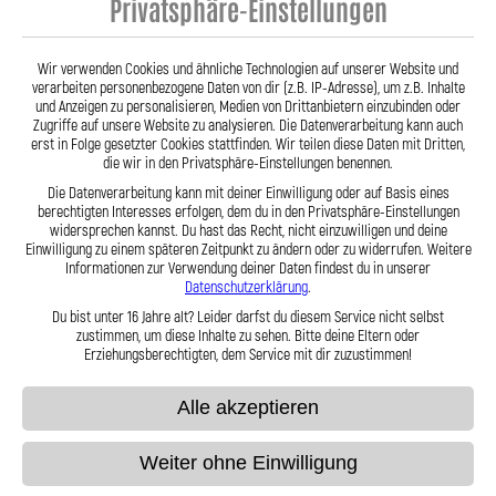
Privatsphäre-Einstellungen
Stahlflex Kupplungsleitung für:
Bizzarini Strada Baujahr:01|1966--
Motor:
Wir verwenden Cookies und ähnliche Technologien auf unserer Website und
verarbeiten personenbezogene Daten von dir (z.B. IP-Adresse), um z.B. Inhalte
und Anzeigen zu personalisieren, Medien von Drittanbietern einzubinden oder
59,95 €
Zugriffe auf unsere Website zu analysieren. Die Datenverarbeitung kann auch
erst in Folge gesetzter Cookies stattfinden. Wir teilen diese Daten mit Dritten,
die wir in den Privatsphäre-Einstellungen benennen.
Zum Produkt
Die Datenverarbeitung kann mit deiner Einwilligung oder auf Basis eines
berechtigten Interesses erfolgen, dem du in den Privatsphäre-Einstellungen
widersprechen kannst. Du hast das Recht, nicht einzuwilligen und deine
Einwilligung zu einem späteren Zeitpunkt zu ändern oder zu widerrufen. Weitere
Informationen zur Verwendung deiner Daten findest du in unserer
Datenschutzerklärung
.
Anzeigen
pro Seite
Du bist unter 16 Jahre alt? Leider darfst du diesem Service nicht selbst
zustimmen, um diese Inhalte zu sehen. Bitte deine Eltern oder
Erziehungsberechtigten, dem Service mit dir zuzustimmen!
Alle akzeptieren
Weiter ohne Einwilligung