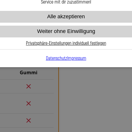
Service mit dir zuzustimmen!
Alle akzeptieren
Weiter ohne Einwilligung
Warum Stahlflex-Ku
Gummi
Privatsphäre-Einstellungen individuell festlegen
Wenn es um Sicherheit, Langlebi
Weg an Stahlflex-Kupplungsleitu
Datenschutz
Impressum
herkömmlichen Gummileitungen bi
exakten Druckpunkt und keine
Gummi
Sicherheit, egal ob im Alltag 
entflammbar und bis 260 °C t
Leitung dauerhaft schützt und n
durch Marder, Witterung oder Ab
entfällt. Das spart Kosten un
verdrehbaren, ausjustierbaren 
Verlegung. Ob Sonderanfertigu
millimetergenau und individuell 