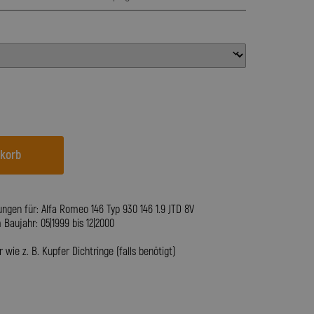
nkorb
ngen für: Alfa Romeo 146 Typ 930 146 1.9 JTD 8V
aujahr: 05|1999 bis 12|2000
wie z. B. Kupfer Dichtringe (falls benötigt)