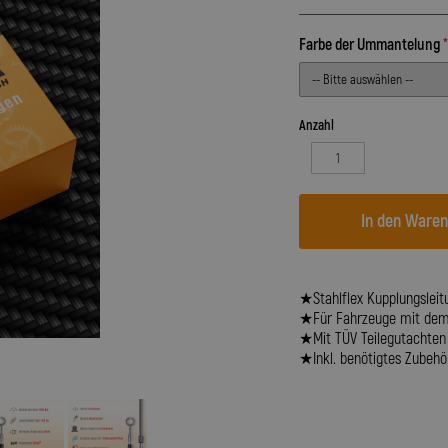
Farbe der Ummantelung
Anzahl
In den Ware
★Stahlflex Kupplungsleitu
★Für Fahrzeuge mit dem B
★Mit TÜV Teilegutachten
★Inkl. benötigtes Zubehör 