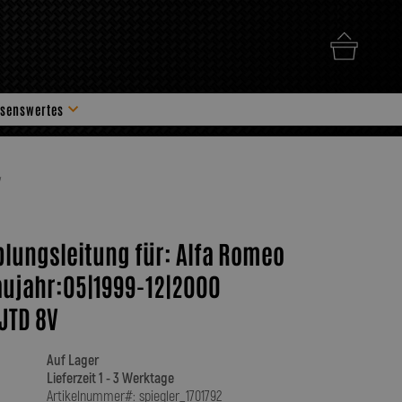
senswertes
hör
V
plungsleitung für: Alfa Romeo
aujahr:05|1999-12|2000
 JTD 8V
Auf Lager
Lieferzeit 1 - 3 Werktage
Artikelnummer#: spiegler_1701792