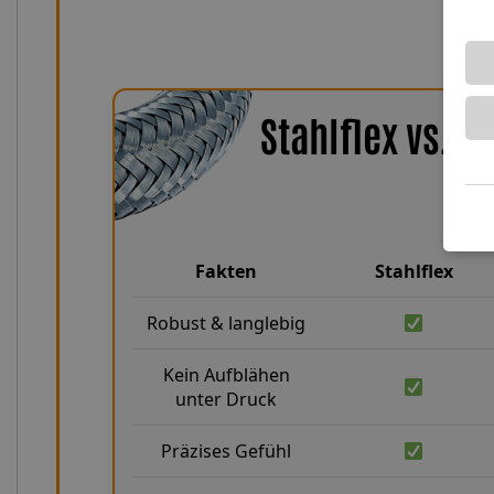
Stahlflex vs. 
Fakten
Stahlflex
Robust & langlebig
Kein Aufblähen
unter Druck
Präzises Gefühl