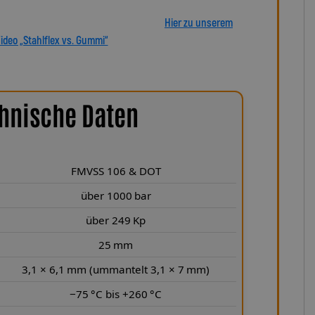
tscheiden Sie sich für echte deutsche Qualität, höchste
 in Präzision und Haltbarkeit überzeugt.
Hier zu unserem
ideo „Stahlflex vs. Gummi“
hnische Daten
FMVSS 106 & DOT
über 1000 bar
über 249 Kp
25 mm
3,1 × 6,1 mm (ummantelt 3,1 × 7 mm)
−75 °C bis +260 °C