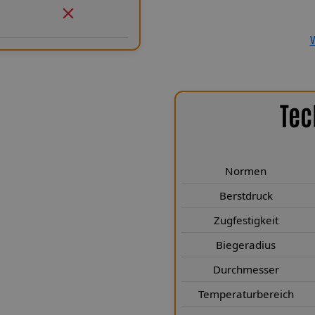
Spiegler Kfz-Leitungen GmbH en
Sicherheit und ein Produkt, das
V
Tec
chen Highlights
146 Typ 930 erfüllen höchste
auer entwickelt. Sie entsprechen
Normen
 vielen Bereichen deutlich. Mit
Berstdruck
eit von mehr als 249 Kp sind sie
Zugfestigkeit
ge Biegeradius von nur 25 mm
orragender Stabilität. Durch den
Biegeradius
 3,1 × 7 mm) wird eine kompakte
Durchmesser
tahlgewebe nach Luftfahrtnorm
hrend die Teflon®-Innenseele für
Temperaturbereich
 nach jahrelangem Einsatz. Zudem