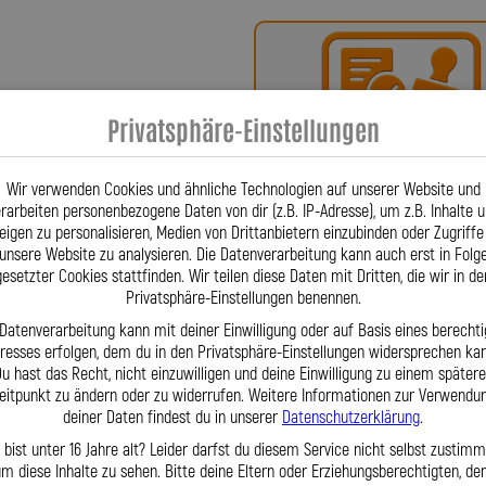
ür höchste Qualität, Präzision und
x-Bremsleitungen über Kupplungs-,
fertigten Sonderleitungen – entstehen
n Freiburg. Firmengründer Lothar
Privatsphäre-Einstellungen
se für Stahlflex-Leitungen, um ein
Bei uns erhalten Sie eine
 Innovation patentieren – eine
oder ein Teilegutachte
einflusst. Seither sind Stahlflex-
Wir verwenden Cookies und ähnliche Technologien auf unserer Website und
rarbeiten personenbezogene Daten von dir (z.B. IP-Adresse), um z.B. Inhalte 
egzudenken. Für Fahrzeuge wie Alfa
eigen zu personalisieren, Medien von Drittanbietern einzubinden oder Zugriffe
|1999–12|2000, HSN 4136, TSN 370)
unsere Website zu analysieren. Die Datenverarbeitung kann auch erst in Folg
 abgestimmt auf jedes Detail. Dank
gesetzter Cookies stattfinden. Wir teilen diese Daten mit Dritten, die wir in de
Erfahrung können wir nahezu jedes
Privatsphäre-Einstellungen benennen.
eughersteller sagt: „Gibt es nicht
 Datenverarbeitung kann mit deiner Einwilligung oder auf Basis eines berechti
Fragen? Unser Team ist tä
m Lagerbestand gewährleisten wir
eresses erfolgen, dem du in den Privatsphäre-Einstellungen widersprechen kan
u hast das Recht, nicht einzuwilligen und deine Einwilligung zu einem später
per Telefon oder Mail für S
lität. Unser erfahrenes Team steht
eitpunkt zu ändern oder zu widerrufen. Weitere Informationen zur Verwendu
ur Verfügung. Mit der Lothar Spiegler
deiner Daten findest du in unserer
Datenschutzerklärung
.
enommierten deutschen Hersteller,
 bist unter 16 Jahre alt? Leider darfst du diesem Service nicht selbst zustimm
erte Sonderlösungen – zuverlässig,
m diese Inhalte zu sehen. Bitte deine Eltern oder Erziehungsberechtigten, d
haft gefertigt.