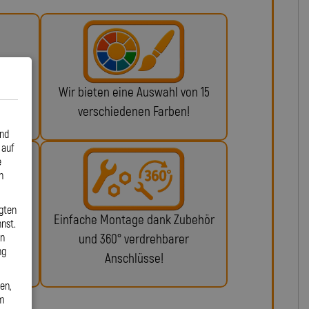
 ABE
Wir bieten eine Auswahl von 15
n!
verschiedenen Farben!
und
 auf
e
n
gten
glich
Einfache Montage dank Zubehör
nst.
en
ie da.
und 360° verdrehbarer
ng
Anschlüsse!
en,
em