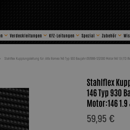
en
Verdeckleitungen
KFZ-Leitungen
Spezial
Zubehör
Wis
Stahlflex Zube
Stahlflex Kupplungsleitung für: Alfa Romeo 146 Typ 930 Baujahr:05|1999-12|2000 Motor:146 1.9 JTD 8
Stahlflex Kup
146 Typ 930 B
Motor:146 1.9
59,95 €