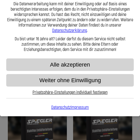
Die Datenverarbeitung kann mit deiner Einwilligung oder auf Basis eines
berechtigten Interesses erfolgen, dem du in den Privatsphäre-Einstellungen
widersprechen kannst. Du hast das Recht, nicht einzuwilligen und deine
Einwilligung zu einem späteren Zeitpunkt zu ändern oder zu widerrufen. Weitere
Informationen zur Verwendung deiner Daten findest du in unserer
Datenschutzerklärung
.
Stahlflex Entluefterleitung für: Abarth
Stahlflex Entluefterleitung für: Abarth
124 Spider NF Baujahr:04|2018-
124 Spider NF Baujahr:04|2018-
Du bist unter 16 Jahre alt? Leider darfst du diesem Service nicht selbst
08|2018 Motor:124 Spider
08|2018 Motor:124 Spider
zustimmen, um diese Inhalte zu sehen. Bitte deine Eltern oder
Erziehungsberechtigten, dem Service mit dir zuzustimmen!
95,99 €
95,99 €
Alle akzeptieren
Weiter ohne Einwilligung
Zum Produkt
Zum Produkt
Privatsphäre-Einstellungen individuell festlegen
Datenschutz
Impressum