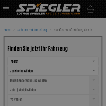
Skip
to
content
Home
Stahlflex Entlüfterleitung
Stahlflex Entlüfterleitung Abarth
Finden Sie jetzt Ihr Fahrzeug
Abarth
Modellreihe wählen
Baureihenbezeichnung wählen
Motor | Modell wählen
Typ wählen