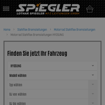
Skip
to
content
Home
Stahlflex Bremsleitungen
Motorrad Stahlflex Bremsleitungen
Motorrad Stahlflex Bremsleitungen HYOSUNG
Finden Sie jetzt Ihr Fahrzeug
HYOSUNG
Modell wählen
Typ wählen
BJ von wählen
BJ bis wählen