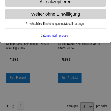
Alle akzeptieren
Weiter ohne Einwilligung
Privatsphäre-Einstellungen individuell festlegen
Datenschutz
Impressum
Stahlflex Bremsleitung für HYOSUNG
Stahlflex Bremsleitung für HYOSUNG
GT 650 Naked KM4 650ccm Hinten
GT 650 Naked KM4 650ccm Vorne
wie Orig. 2005-
altern. 2005-
41,95 €
76,95 €
Zum Produkt
Zum Produkt
1
2
Anzeigen
pro Seite