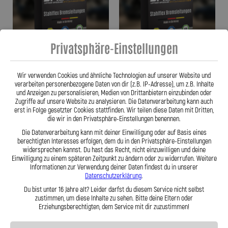
Privatsphäre-Einstellungen
Wir verwenden Cookies und ähnliche Technologien auf unserer Website und
verarbeiten personenbezogene Daten von dir (z.B. IP-Adresse), um z.B. Inhalte
Stahlflex Bremsleitung für HYOSUNG
Stahlflex Bremsleitung für HYOSUNG
und Anzeigen zu personalisieren, Medien von Drittanbietern einzubinden oder
125 Aquila ccm Vorne wie Orig. -
125 Cruiser ccm Vorne wie Orig. -
Zugriffe auf unsere Website zu analysieren. Die Datenverarbeitung kann auch
erst in Folge gesetzter Cookies stattfinden. Wir teilen diese Daten mit Dritten,
41,95 €
41,95 €
die wir in den Privatsphäre-Einstellungen benennen.
Die Datenverarbeitung kann mit deiner Einwilligung oder auf Basis eines
berechtigten Interesses erfolgen, dem du in den Privatsphäre-Einstellungen
widersprechen kannst. Du hast das Recht, nicht einzuwilligen und deine
Zum Produkt
Zum Produkt
Einwilligung zu einem späteren Zeitpunkt zu ändern oder zu widerrufen. Weitere
Informationen zur Verwendung deiner Daten findest du in unserer
Datenschutzerklärung
.
Du bist unter 16 Jahre alt? Leider darfst du diesem Service nicht selbst
zustimmen, um diese Inhalte zu sehen. Bitte deine Eltern oder
Erziehungsberechtigten, dem Service mit dir zuzustimmen!