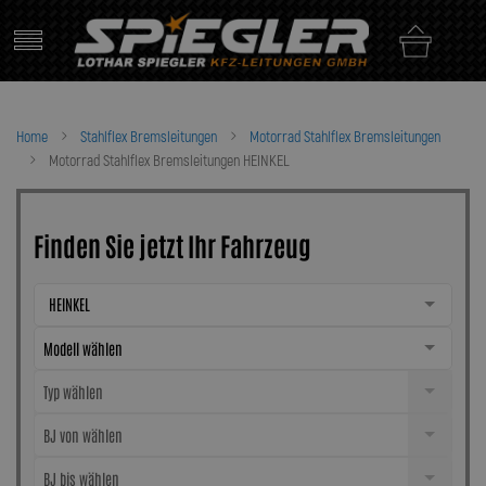
Skip
to
content
Home
Stahlflex Bremsleitungen
Motorrad Stahlflex Bremsleitungen
Motorrad Stahlflex Bremsleitungen HEINKEL
Finden Sie jetzt Ihr Fahrzeug
HEINKEL
Modell wählen
Typ wählen
BJ von wählen
BJ bis wählen