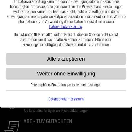
Die Datenverarbeitung kann mit deiner Einwilligung oder auf Basis eines
berechtigten Interesses erfolgen, dem du in den Privatsphäre-Einstellungen
widersprechen kannst. Du hast das Recht, nicht einzuwilligen und deine
Einwilligung zu einem späteren Zeitpunkt zu ändern oder zu widerrufen. Weitere
Informationen zur Verwendung deiner Daten findest du in unserer
Datenschutzerklärung
.
Du bist unter 16 Jahre alt? Leider darfst du diesem Service nicht selbst
VERSAND
zustimmen, um diese Inhalte zu sehen. Bitte deine Eltern oder
Erziehungsberechtigten, dem Service mit dir zuzustimmen!
Ab einem Bestellwert von 100€. Lieferung
innerhalb Deutschlands kostenlos
Alle akzeptieren
ONLINE SUPPORT
Weiter ohne Einwilligung
Wir sind stets für Sie da, kontaktieren Sie unseren
Privatsphäre-Einstellungen individuell festlegen
Online-Support
HERSTELLER
Datenschutz
Impressum
Als Spezialist fertigen wir Hydraulikleitungen
ABE - TÜV GUTACHTEN