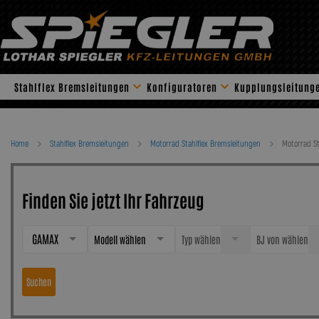
Skip
to
content
Stahlflex Bremsleitungen
Konfiguratoren
Kupplungsleitung
Home
Stahlflex Bremsleitungen
Motorrad Stahlflex Bremsleitungen
Motorrad S
Finden Sie jetzt Ihr Fahrzeug
GAMAX
Modell wählen
Typ wählen
BJ von wählen
Suchen