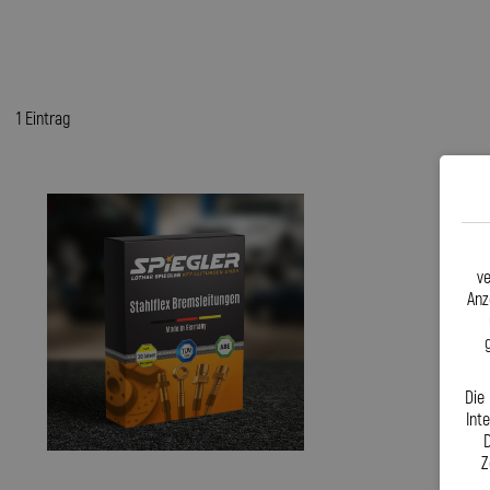
1 Eintrag
ve
Anz
Die
Int
D
Z