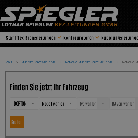
Skip
to
content
Stahlflex Bremsleitungen
Konfiguratoren
Kupplungsleitung
Home
Stahlflex Bremsleitungen
Motorrad Stahlflex Bremsleitungen
Motorrad S
Finden Sie jetzt Ihr Fahrzeug
DORTON
Modell wählen
Typ wählen
BJ von wählen
Suchen