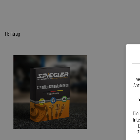
1 Eintrag
ve
Anz
Die
Int
D
Z