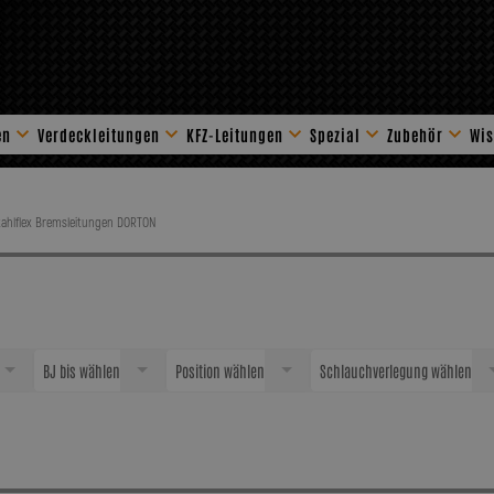
en
Verdeckleitungen
KFZ-Leitungen
Spezial
Zubehör
Wis
Stahlflex Zube
tahlflex Bremsleitungen DORTON
BJ bis wählen
Position wählen
Schlauchverlegung wählen