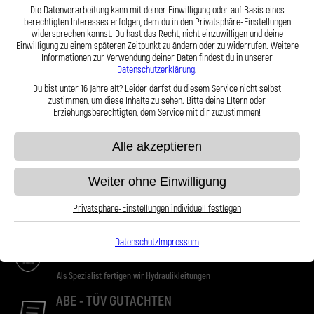
Die Datenverarbeitung kann mit deiner Einwilligung oder auf Basis eines
berechtigten Interesses erfolgen, dem du in den Privatsphäre-Einstellungen
widersprechen kannst. Du hast das Recht, nicht einzuwilligen und deine
Einwilligung zu einem späteren Zeitpunkt zu ändern oder zu widerrufen. Weitere
Informationen zur Verwendung deiner Daten findest du in unserer
Datenschutzerklärung
.
Du bist unter 16 Jahre alt? Leider darfst du diesem Service nicht selbst
zustimmen, um diese Inhalte zu sehen. Bitte deine Eltern oder
VERSAND
Erziehungsberechtigten, dem Service mit dir zuzustimmen!
Ab einem Bestellwert von 100€. Lieferung
Alle akzeptieren
innerhalb Deutschlands kostenlos
ONLINE SUPPORT
Weiter ohne Einwilligung
Wir sind stets für Sie da, kontaktieren Sie unseren
Privatsphäre-Einstellungen individuell festlegen
Online-Support
HERSTELLER
Datenschutz
Impressum
Als Spezialist fertigen wir Hydraulikleitungen
ABE - TÜV GUTACHTEN