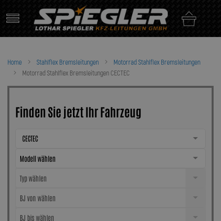
Skip
to
content
Home
Stahlflex Bremsleitungen
Motorrad Stahlflex Bremsleitungen
Motorrad Stahlflex Bremsleitungen CECTEC
Finden Sie jetzt Ihr Fahrzeug
CECTEC
Modell wählen
Typ wählen
BJ von wählen
BJ bis wählen