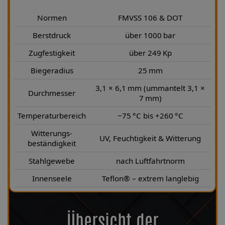
Normen
FMVSS 106 & DOT
Berstdruck
über 1000 bar
Zugfestigkeit
über 249 Kp
Biegeradius
25 mm
3,1 × 6,1 mm (ummantelt 3,1 ×
Durchmesser
7 mm)
Temperaturbereich
−75 °C bis +260 °C
Witterungs-
UV, Feuchtigkeit & Witterung
beständigkeit
Stahlgewebe
nach Luftfahrtnorm
Innenseele
Teflon® – extrem langlebig
Übersicht der