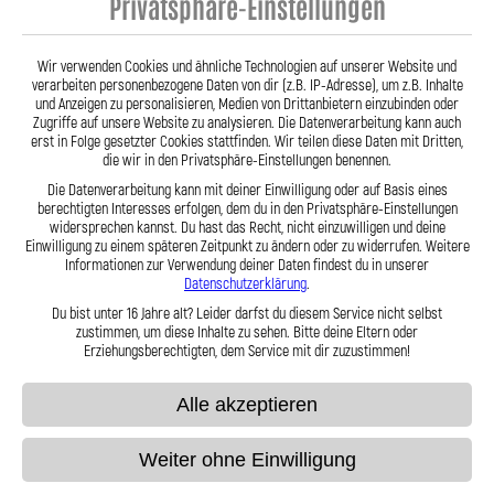
Privatsphäre-Einstellungen
Produkt, das hält, was es verspricht – für eine dauerhafte, spürbare
Verbesserung Ihres Bremsgefühls.
Hier zu unserem Video „Stahlflex vs. Gummi“
Wir verwenden Cookies und ähnliche Technologien auf unserer Website und
verarbeiten personenbezogene Daten von dir (z.B. IP-Adresse), um z.B. Inhalte
und Anzeigen zu personalisieren, Medien von Drittanbietern einzubinden oder
Zugriffe auf unsere Website zu analysieren. Die Datenverarbeitung kann auch
erst in Folge gesetzter Cookies stattfinden. Wir teilen diese Daten mit Dritten,
die wir in den Privatsphäre-Einstellungen benennen.
Die Datenverarbeitung kann mit deiner Einwilligung oder auf Basis eines
berechtigten Interesses erfolgen, dem du in den Privatsphäre-Einstellungen
widersprechen kannst. Du hast das Recht, nicht einzuwilligen und deine
Stahlflex vs. Gummi
Einwilligung zu einem späteren Zeitpunkt zu ändern oder zu widerrufen. Weitere
Informationen zur Verwendung deiner Daten findest du in unserer
Datenschutzerklärung
.
Fakten
Stahlflex
Gummi
Du bist unter 16 Jahre alt? Leider darfst du diesem Service nicht selbst
zustimmen, um diese Inhalte zu sehen. Bitte deine Eltern oder
Erziehungsberechtigten, dem Service mit dir zuzustimmen!
Robust &
langlebig
Alle akzeptieren
Kein
Aufblähen
Weiter ohne Einwilligung
unter Druck