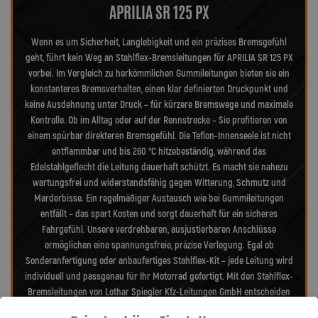
APRILIA SR 125 PX
Wenn es um Sicherheit, Langlebigkeit und ein präzises Bremsgefühl
geht, führt kein Weg an Stahlflex-Bremsleitungen für APRILIA SR 125 PX
vorbei. Im Vergleich zu herkömmlichen Gummileitungen bieten sie ein
konstanteres Bremsverhalten, einen klar definierten Druckpunkt und
keine Ausdehnung unter Druck – für kürzere Bremswege und maximale
Kontrolle. Ob im Alltag oder auf der Rennstrecke – Sie profitieren von
einem spürbar direkteren Bremsgefühl. Die Teflon-Innenseele ist nicht
entflammbar und bis 260 °C hitzebeständig, während das
Edelstahlgeflecht die Leitung dauerhaft schützt. Es macht sie nahezu
wartungsfrei und widerstandsfähig gegen Witterung, Schmutz und
Marderbisse. Ein regelmäßiger Austausch wie bei Gummileitungen
entfällt – das spart Kosten und sorgt dauerhaft für ein sicheres
Fahrgefühl. Unsere verdrehbaren, ausjustierbaren Anschlüsse
ermöglichen eine spannungsfreie, präzise Verlegung. Egal ob
Sonderanfertigung oder anbaufertiges Stahlflex-Kit – jede Leitung wird
individuell und passgenau für Ihr Motorrad gefertigt. Mit den Stahlflex-
Bremsleitungen von Lothar Spiegler Kfz-Leitungen GmbH entscheiden
Sie sich für echte deutsche Qualität, höchste Sicherheit und ein