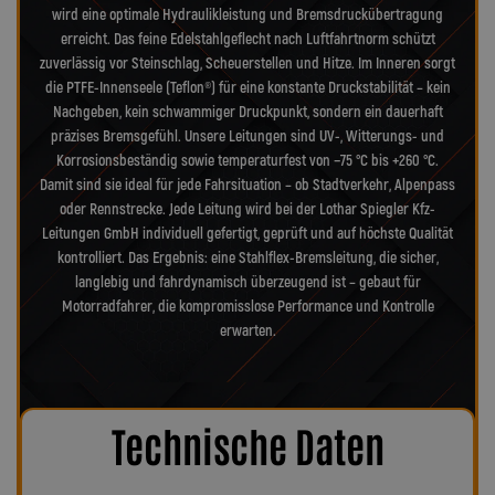
wird eine optimale Hydraulikleistung und Bremsdruckübertragung
erreicht. Das feine Edelstahlgeflecht nach Luftfahrtnorm schützt
zuverlässig vor Steinschlag, Scheuerstellen und Hitze. Im Inneren sorgt
die PTFE-Innenseele (Teflon®) für eine konstante Druckstabilität – kein
Nachgeben, kein schwammiger Druckpunkt, sondern ein dauerhaft
präzises Bremsgefühl. Unsere Leitungen sind UV-, Witterungs- und
Korrosionsbeständig sowie temperaturfest von −75 °C bis +260 °C.
Damit sind sie ideal für jede Fahrsituation – ob Stadtverkehr, Alpenpass
oder Rennstrecke. Jede Leitung wird bei der Lothar Spiegler Kfz-
Leitungen GmbH individuell gefertigt, geprüft und auf höchste Qualität
kontrolliert. Das Ergebnis: eine Stahlflex-Bremsleitung, die sicher,
langlebig und fahrdynamisch überzeugend ist – gebaut für
Motorradfahrer, die kompromisslose Performance und Kontrolle
erwarten.
Technische Daten