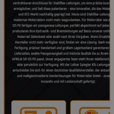
verdrehbaren Anschlüsse für Stahlflex-Leitungen, um eine präzise Ausrich
ermöglichen, und ließ diese patentieren – eine Innovation, die den Motorr
und KFZ-Markt nachhaltig geprägt hat. Heute sind Stahlflex-Leitungen 
modernen Motorrädern nicht mehr wegzudenken. Für Motorräder wie APRI
125 PX fertigen wir passgenaue Leitungen, perfekt abgestimmt auf jedes Det
produzieren Ihre Hydraulik- und Bremsleitungen auf Basis unserer umfang
Motorrad-Datenbank oder exakt nach Ihren Vorgaben. Wenn Ersatzteile
Hersteller nicht mehr verfügbar sind, finden wir eine Lösung. Dank mode
Fertigung, präziser Handarbeit und großem Lagerbestand garantieren wir
Lieferzeiten, exakte Passgenauigkeit und höchste Qualität die zu Ihrem Mo
APRILIA SR 125 PX passt. Unser engagiertes Team steht Ihnen telefonisch, pe
oder persönlich zur Verfügung. Mit der Lothar Spiegler Kfz-Leitungen 
entscheiden Sie sich für einen deutschen Qualitätshersteller, der anbaufert
und maßgeschneiderte Sonderlösungen für Motorräder bietet – zuverläs
innovativ und mit Leidenschaft gefertigt.