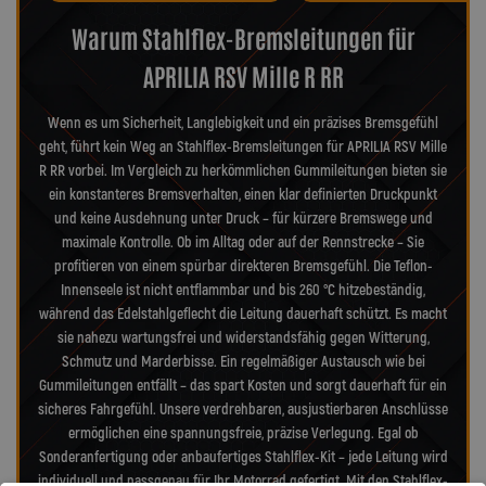
Warum Stahlflex-Bremsleitungen für
APRILIA RSV Mille R RR
Wenn es um Sicherheit, Langlebigkeit und ein präzises Bremsgefühl
geht, führt kein Weg an Stahlflex-Bremsleitungen für APRILIA RSV Mille
R RR vorbei. Im Vergleich zu herkömmlichen Gummileitungen bieten sie
ein konstanteres Bremsverhalten, einen klar definierten Druckpunkt
und keine Ausdehnung unter Druck – für kürzere Bremswege und
maximale Kontrolle. Ob im Alltag oder auf der Rennstrecke – Sie
profitieren von einem spürbar direkteren Bremsgefühl. Die Teflon-
Innenseele ist nicht entflammbar und bis 260 °C hitzebeständig,
während das Edelstahlgeflecht die Leitung dauerhaft schützt. Es macht
sie nahezu wartungsfrei und widerstandsfähig gegen Witterung,
Schmutz und Marderbisse. Ein regelmäßiger Austausch wie bei
Gummileitungen entfällt – das spart Kosten und sorgt dauerhaft für ein
sicheres Fahrgefühl. Unsere verdrehbaren, ausjustierbaren Anschlüsse
ermöglichen eine spannungsfreie, präzise Verlegung. Egal ob
Sonderanfertigung oder anbaufertiges Stahlflex-Kit – jede Leitung wird
individuell und passgenau für Ihr Motorrad gefertigt. Mit den Stahlflex-