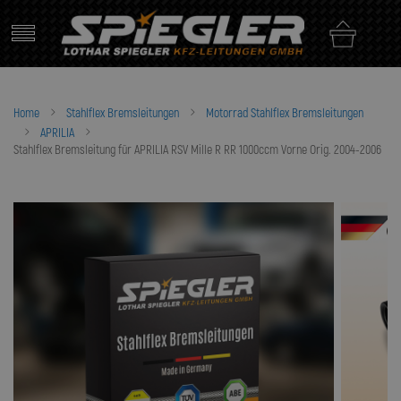
Skip
to
content
Home
Stahlflex Bremsleitungen
Motorrad Stahlflex Bremsleitungen
APRILIA
Stahlflex Bremsleitung für APRILIA RSV Mille R RR 1000ccm Vorne Orig. 2004-2006