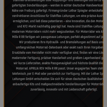
Stahlflex-Bremsleitungen über Kupplungs- und Ölleitungen bis hin zu indi
gefertigten Sonderlösungen – werden in echter deutscher Handwerksarbeit
Nähe von Freiburg gefertigt. Firmengründer Lothar Spiegler entwickelte di
verdrehbaren Anschlüsse für Stahlflex-Leitungen, um eine präzise Ausrich
ermöglichen, und ließ diese patentieren – eine Innovation, die den Motorr
und KFZ-Markt nachhaltig geprägt hat. Heute sind Stahlflex-Leitungen 
modernen Motorrädern nicht mehr wegzudenken. Für Motorräder wie APRI
Mille R RR fertigen wir passgenaue Leitungen, perfekt abgestimmt auf jedes
Wir produzieren Ihre Hydraulik- und Bremsleitungen auf Basis unser
umfangreichen Motorrad-Datenbank oder exakt nach Ihren Vorgaben. 
Ersatzteile vom Hersteller nicht mehr verfügbar sind, finden wir eine Lösu
modernster Fertigung, präziser Handarbeit und großem Lagerbestand gara
wir kurze Lieferzeiten, exakte Passgenauigkeit und höchste Qualität die zu
Motorrad: APRILIA RSV Mille R RR passt. Unser engagiertes Team steht I
telefonisch, per E-Mail oder persönlich zur Verfügung. Mit der Lothar Spieg
Leitungen GmbH entscheiden Sie sich für einen deutschen Qualitätsherstell
anbaufertige Kits und maßgeschneiderte Sonderlösungen für Motorräder b
zuverlässig, innovativ und mit Leidenschaft gefertigt.