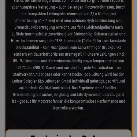
stand. Der kleine Biegeradius von nur 25 mm sorgt für eine saubere,
spannungsfreie Verlegung – auch bei engen Platzverhältnissen. Durch
den kompakten Leitungsdurchmesser von 3,1 × 6,1 mm (mit
Ummantelung 3,1 × 7 mm) wird eine optimale Hydraulikleistung und
Bremsdruckübertragung erreicht. Das feine Edelstahlgeflecht nach
Luftfahrtnorm schützt zuverlässig vor Steinschlag, Scheuerstellen und
Hitze. Im Inneren sorgt die PTFE-Innenseele (Teflon®) für eine konstante
Druckstabilität – kein Nachgeben, kein schwammiger Druckpunkt,
sondern ein dauerhaft präzises Bremsgefühl. Unsere Leitungen sind
UV-, Witterungs- und Korrosionsbeständig sowie temperaturfest von
−75 °C bis +260 °C. Damit sind sie ideal für jede Fahrsituation – ob
Stadtverkehr, Alpenpass oder Rennstrecke. Jede Leitung wird bei der
Lothar Spiegler Kfz-Leitungen GmbH individuell gefertigt, geprüft und
auf höchste Qualität kontrolliert. Das Ergebnis: eine Stahlflex-
Bremsleitung, die sicher, langlebig und fahrdynamisch überzeugend
ist – gebaut für Motorradfahrer, die kompromisslose Performance und
Kontrolle erwarten.