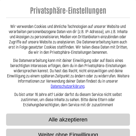
Bremsleitungen von Lothar Spiegler Kfz-Leitungen GmbH entscheiden
Privatsphäre-Einstellungen
Sie sich für echte deutsche Qualität, höchste Sicherheit und ein
Produkt, das hält, was es verspricht – für eine dauerhafte, spürbare
Verbesserung Ihres Bremsgefühls.
Wir verwenden Cookies und ähnliche Technologien auf unserer Website und
verarbeiten personenbezogene Daten von dir (z.B. IP-Adresse), um z.B. Inhalte
Hier zu unserem Video „Stahlflex vs. Gummi“
und Anzeigen zu personalisieren, Medien von Drittanbietern einzubinden oder
Zugriffe auf unsere Website zu analysieren. Die Datenverarbeitung kann auch
erst in Folge gesetzter Cookies stattfinden. Wir teilen diese Daten mit Dritten,
die wir in den Privatsphäre-Einstellungen benennen.
Die Datenverarbeitung kann mit deiner Einwilligung oder auf Basis eines
berechtigten Interesses erfolgen, dem du in den Privatsphäre-Einstellungen
widersprechen kannst. Du hast das Recht, nicht einzuwilligen und deine
Einwilligung zu einem späteren Zeitpunkt zu ändern oder zu widerrufen. Weitere
Stahlflex vs. Gummi
Informationen zur Verwendung deiner Daten findest du in unserer
Datenschutzerklärung
.
Du bist unter 16 Jahre alt? Leider darfst du diesem Service nicht selbst
zustimmen, um diese Inhalte zu sehen. Bitte deine Eltern oder
Fakten
Stahlflex
Gummi
Erziehungsberechtigten, dem Service mit dir zuzustimmen!
Robust &
Alle akzeptieren
langlebig
Weiter ohne Einwilligung