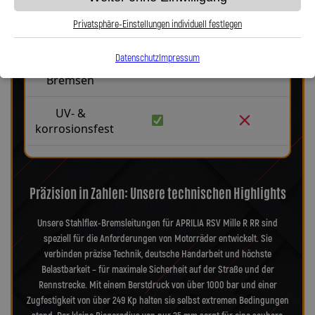
Kein
Aufblähen
Privatsphäre-Einstellungen individuell festlegen
unter Druck
Datenschutz
Impressum
Präzise
Bremsen
UV- &
korrosionsfest
Präzision in Zahlen: Unsere technischen Highlights
Unsere Stahlflex-Bremsleitungen für APRILIA RSV Mille R RR sind
speziell für die Anforderungen von Motorräder entwickelt. Sie
verbinden präzise Technik, deutsche Handarbeit und höchste
Belastbarkeit – für maximale Sicherheit auf der Straße und der
Rennstrecke. Mit einem Berstdruck von über 1000 bar und einer
Zugfestigkeit von über 249 Kp halten sie selbst extremen Bedingungen