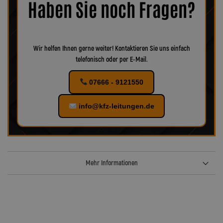
Haben Sie noch Fragen?
verschiedenes Zubehör für Ihr KFZ!
Wir helfen Ihnen gerne weiter! Kontaktieren Sie uns einfach
telefonisch oder per E-Mail.
07666 - 9121550
info@kfz-leitungen.de
Mehr Informationen