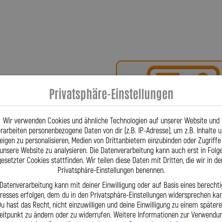
har Spiegler?
ür höchste Qualität, Präzision und
nsere Produkte – von Stahlflex-
 hin zu individuell gefertigten
Privatsphäre-Einstellungen
ksarbeit in der Nähe von Freiburg
die ersten verdrehbaren Anschlüsse
Bei uns erhalten Sie eine
g zu ermöglichen, und ließ diese
Wir verwenden Cookies und ähnliche Technologien auf unserer Website und
t und KFZ-Markt nachhaltig geprägt
oder ein Teilegutachte
rarbeiten personenbezogene Daten von dir (z.B. IP-Adresse), um z.B. Inhalte 
eigen zu personalisieren, Medien von Drittanbietern einzubinden oder Zugriffe
torrädern nicht mehr wegzudenken.
unsere Website zu analysieren. Die Datenverarbeitung kann auch erst in Folg
 wir passgenaue Leitungen, perfekt
gesetzter Cookies stattfinden. Wir teilen diese Daten mit Dritten, die wir in de
aulik- und Bremsleitungen auf Basis
Privatsphäre-Einstellungen benennen.
xakt nach Ihren Vorgaben. Wenn
 Datenverarbeitung kann mit deiner Einwilligung oder auf Basis eines berechti
nd, finden wir eine Lösung. Dank
eresses erfolgen, dem du in den Privatsphäre-Einstellungen widersprechen kan
 Lagerbestand garantieren wir kurze
u hast das Recht, nicht einzuwilligen und deine Einwilligung zu einem später
Fragen? Unser Team ist tä
eitpunkt zu ändern oder zu widerrufen. Weitere Informationen zur Verwendu
ität die zu Ihrem Motorrad: APRILIA