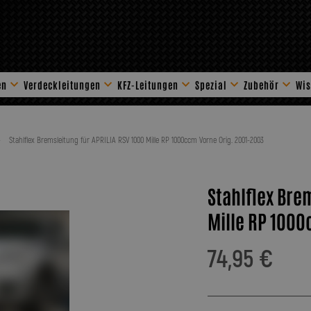
en
Verdeckleitungen
KFZ-Leitungen
Spezial
Zubehör
Wis
Stahlflex Zube
Stahlflex Bremsleitung für APRILIA RSV 1000 Mille RP 1000ccm Vorne Orig. 2001-2003
Stahlflex Bre
Mille RP 1000
74,95 €