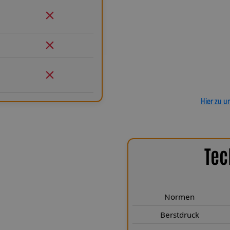
Ein regelmäßiger Austausch wie 
dauerhaft für ein sicheres Fahr
ermöglichen eine spannungsfre
anbaufertiges Stahlflex-Kit – je
gefertigt. Mit den Stahlflex-
entscheiden Sie sich für echte d
hält, was es verspricht – für e
Hier zu u
Tec
chen Highlights
Mille RP sind speziell für die
den präzise Technik, deutsche
Normen
cherheit auf der Straße und der
Berstdruck
 einer Zugfestigkeit von über 249
leine Biegeradius von nur 25 mm