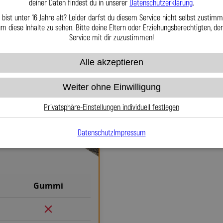
per Telefon oder Mail für S
deiner Daten findest du in unserer
Datenschutzerklärung
.
 Ihnen telefonisch, per E-Mail oder
 bist unter 16 Jahre alt? Leider darfst du diesem Service nicht selbst zustimm
Leitungen GmbH entscheiden Sie sich
m diese Inhalte zu sehen. Bitte deine Eltern oder Erziehungsberechtigten, d
ertige Kits und maßgeschneiderte
Service mit dir zuzustimmen!
, innovativ und mit Leidenschaft
Alle akzeptieren
Weiter ohne Einwilligung
Privatsphäre-Einstellungen individuell festlegen
Warum Stahlflex-Brems
Gummi
Datenschutz
Impressum
Wenn es um Sicherheit, Langlebig
Stahlflex-Bremsleitungen f
herkömmlichen Gummileitungen 
definierten Druckpunkt und kei
maximale Kontrolle. Ob im Allt
Gummi
spürbar direkteren Bremsgefühl. 
hitzebeständig, während das Edel
nahezu wartungsfrei und wider