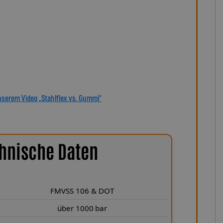
bei Gummileitungen entfällt – das spart Kosten und sorgt
gefühl. Unsere verdrehbaren, ausjustierbaren Anschlüsse
ie, präzise Verlegung. Egal ob Sonderanfertigung oder
de Leitung wird individuell und passgenau für Ihr Motorrad
Bremsleitungen von Lothar Spiegler Kfz-Leitungen GmbH
eutsche Qualität, höchste Sicherheit und ein Produkt, das
ine dauerhafte, spürbare Verbesserung Ihres Bremsgefühls.
nserem Video „Stahlflex vs. Gummi“
hnische Daten
FMVSS 106 & DOT
über 1000 bar