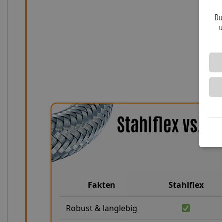
RSV 1000 Mille RP passt. Unser engagiertes Team steht
Du
persönlich zur Verfügung. Mit der Lothar Spiegler Kfz-
u
für einen deutschen Qualitätshersteller, der anbauf
Sonderlösungen für Motorräder bietet – zuverlässig
gefertigt.
Stahlflex vs. 
Fakten
Stahlflex
Robust & langlebig