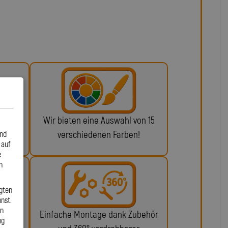
 ABE
Wir bieten eine Auswahl von 15
n!
verschiedenen Farben!
und
 auf
e
n
gten
nst.
en
glich
Einfache Montage dank Zubehör
ng