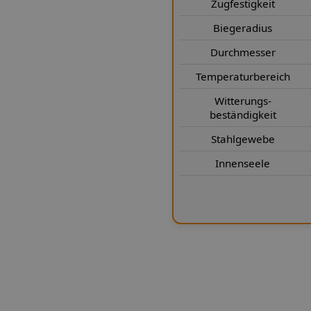
Zugfestigkeit
h bei engen Platzverhältnissen.
Biegeradius
 mm (mit Ummantelung 3,1 × 7 mm)
bertragung erreicht. Das feine
Durchmesser
g vor Steinschlag, Scheuerstellen
Temperaturbereich
für eine konstante Druckstabilität
Witterungs-
dern ein dauerhaft präzises
beständigkeit
und Korrosionsbeständig sowie
eal für jede Fahrsituation – ob
Stahlgewebe
ird bei der Lothar Spiegler Kfz-
Innenseele
chste Qualität kontrolliert. Das
big und fahrdynamisch überzeugend
formance und Kontrolle erwarten.
Übersicht der
Bremsleitungs-Verlegearten