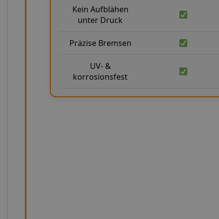
Kein Aufblähen
unter Druck
Präzise Bremsen
UV- &
korrosionsfest
Präzision in Zahlen: Unsere technis
Unsere Stahlflex-Bremsleitungen für APRILIA RSV 1000 
Anforderungen von Motorräder entwickelt. Sie verbin
Handarbeit und höchste Belastbarkeit – für maximale Si
Rennstrecke. Mit einem Berstdruck von über 1000 bar und
Kp halten sie selbst extremen Bedingungen stand. Der k