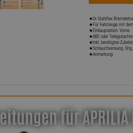
★2x Stahlflex Bremsleitun
★Für Fahrzeuge mit dem B
★Einbauposition: Vorne
★ABE oder Teilegutachte
★Inkl. benötigtes Zubehör 
★Schlauchverleung: Orig.
★Anmerkung:
eitungen für APRILIA 