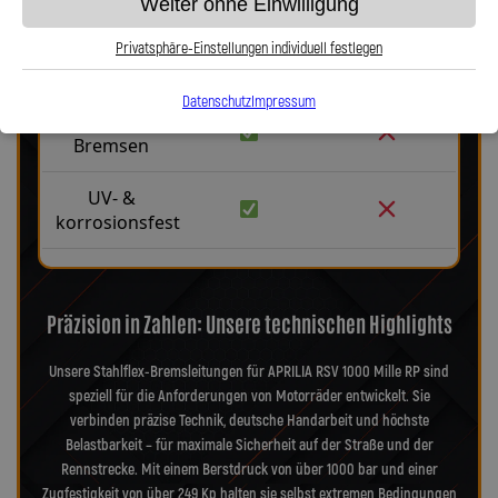
Weiter ohne Einwilligung
Kein
Aufblähen
Privatsphäre-Einstellungen individuell festlegen
unter Druck
Datenschutz
Impressum
Präzise
Bremsen
UV- &
korrosionsfest
Präzision in Zahlen: Unsere technischen Highlights
Unsere Stahlflex-Bremsleitungen für APRILIA RSV 1000 Mille RP sind
speziell für die Anforderungen von Motorräder entwickelt. Sie
verbinden präzise Technik, deutsche Handarbeit und höchste
Belastbarkeit – für maximale Sicherheit auf der Straße und der
Rennstrecke. Mit einem Berstdruck von über 1000 bar und einer
Zugfestigkeit von über 249 Kp halten sie selbst extremen Bedingungen