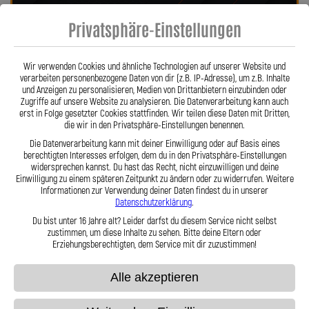
individuell und passgenau für Ihr Motorrad gefertigt. Mit den Stahlflex-
Privatsphäre-Einstellungen
Bremsleitungen von Lothar Spiegler Kfz-Leitungen GmbH entscheiden
Sie sich für echte deutsche Qualität, höchste Sicherheit und ein
Produkt, das hält, was es verspricht – für eine dauerhafte, spürbare
Wir verwenden Cookies und ähnliche Technologien auf unserer Website und
Verbesserung Ihres Bremsgefühls.
verarbeiten personenbezogene Daten von dir (z.B. IP-Adresse), um z.B. Inhalte
Hier zu unserem Video „Stahlflex vs. Gummi“
und Anzeigen zu personalisieren, Medien von Drittanbietern einzubinden oder
Zugriffe auf unsere Website zu analysieren. Die Datenverarbeitung kann auch
erst in Folge gesetzter Cookies stattfinden. Wir teilen diese Daten mit Dritten,
die wir in den Privatsphäre-Einstellungen benennen.
Die Datenverarbeitung kann mit deiner Einwilligung oder auf Basis eines
berechtigten Interesses erfolgen, dem du in den Privatsphäre-Einstellungen
widersprechen kannst. Du hast das Recht, nicht einzuwilligen und deine
Einwilligung zu einem späteren Zeitpunkt zu ändern oder zu widerrufen. Weitere
Informationen zur Verwendung deiner Daten findest du in unserer
Stahlflex vs. Gummi
Datenschutzerklärung
.
Du bist unter 16 Jahre alt? Leider darfst du diesem Service nicht selbst
zustimmen, um diese Inhalte zu sehen. Bitte deine Eltern oder
Fakten
Stahlflex
Gummi
Erziehungsberechtigten, dem Service mit dir zuzustimmen!
Robust &
Alle akzeptieren
langlebig