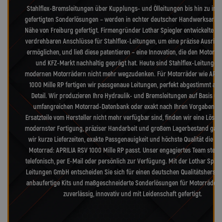
Stahlflex-Bremsleitungen über Kupplungs- und Ölleitungen bis hin zu indi
gefertigten Sonderlösungen – werden in echter deutscher Handwerksarbeit
Nähe von Freiburg gefertigt. Firmengründer Lothar Spiegler entwickelte di
verdrehbaren Anschlüsse für Stahlflex-Leitungen, um eine präzise Ausrich
ermöglichen, und ließ diese patentieren – eine Innovation, die den Motorr
und KFZ-Markt nachhaltig geprägt hat. Heute sind Stahlflex-Leitungen 
modernen Motorrädern nicht mehr wegzudenken. Für Motorräder wie APRI
1000 Mille RP fertigen wir passgenaue Leitungen, perfekt abgestimmt auf
Detail. Wir produzieren Ihre Hydraulik- und Bremsleitungen auf Basis un
umfangreichen Motorrad-Datenbank oder exakt nach Ihren Vorgaben. 
Ersatzteile vom Hersteller nicht mehr verfügbar sind, finden wir eine Lösu
modernster Fertigung, präziser Handarbeit und großem Lagerbestand gara
wir kurze Lieferzeiten, exakte Passgenauigkeit und höchste Qualität die zu
Motorrad: APRILIA RSV 1000 Mille RP passt. Unser engagiertes Team steht
telefonisch, per E-Mail oder persönlich zur Verfügung. Mit der Lothar Spieg
Leitungen GmbH entscheiden Sie sich für einen deutschen Qualitätsherstell
anbaufertige Kits und maßgeschneiderte Sonderlösungen für Motorräder b
zuverlässig, innovativ und mit Leidenschaft gefertigt.