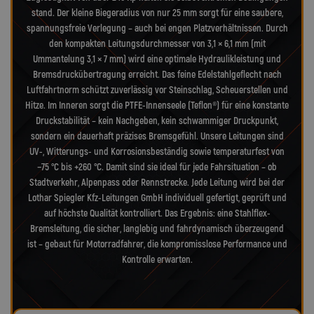
stand. Der kleine Biegeradius von nur 25 mm sorgt für eine saubere,
spannungsfreie Verlegung – auch bei engen Platzverhältnissen. Durch
den kompakten Leitungsdurchmesser von 3,1 × 6,1 mm (mit
Ummantelung 3,1 × 7 mm) wird eine optimale Hydraulikleistung und
Bremsdruckübertragung erreicht. Das feine Edelstahlgeflecht nach
Luftfahrtnorm schützt zuverlässig vor Steinschlag, Scheuerstellen und
Hitze. Im Inneren sorgt die PTFE-Innenseele (Teflon®) für eine konstante
Druckstabilität – kein Nachgeben, kein schwammiger Druckpunkt,
sondern ein dauerhaft präzises Bremsgefühl. Unsere Leitungen sind
UV-, Witterungs- und Korrosionsbeständig sowie temperaturfest von
−75 °C bis +260 °C. Damit sind sie ideal für jede Fahrsituation – ob
Stadtverkehr, Alpenpass oder Rennstrecke. Jede Leitung wird bei der
Lothar Spiegler Kfz-Leitungen GmbH individuell gefertigt, geprüft und
auf höchste Qualität kontrolliert. Das Ergebnis: eine Stahlflex-
Bremsleitung, die sicher, langlebig und fahrdynamisch überzeugend
ist – gebaut für Motorradfahrer, die kompromisslose Performance und
Kontrolle erwarten.