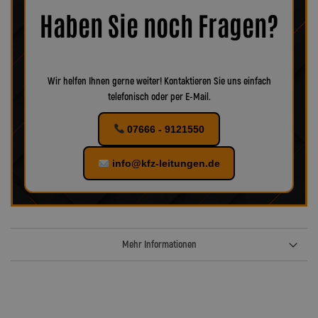
maximale Sicherheit zu gewährleisten.
Bei uns finden Sie
Haben Sie noch Fragen?
verschiedenes Zubehör für Ihr KFZ!
Wir helfen Ihnen gerne weiter! Kontaktieren Sie uns einfach
telefonisch oder per E-Mail.
07666 - 9121550
info@kfz-leitungen.de
Mehr Informationen