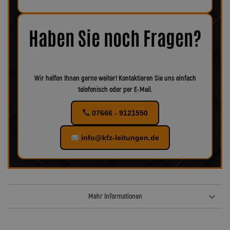
Fahrzeug, wie die Teile aussehen. Sind Beschädigungen,
Korrosion oder Verschleiß erkennbar, empfiehlt es sich, das
Zubehör ebenfalls zu ersetzen, um eine optimale Funktion und
maximale Sicherheit zu gewährleisten.
Bei uns finden Sie
Haben Sie noch Fragen?
verschiedenes Zubehör für Ihr KFZ!
Wir helfen Ihnen gerne weiter! Kontaktieren Sie uns einfach
telefonisch oder per E-Mail.
07666 - 9121550
info@kfz-leitungen.de
Mehr Informationen