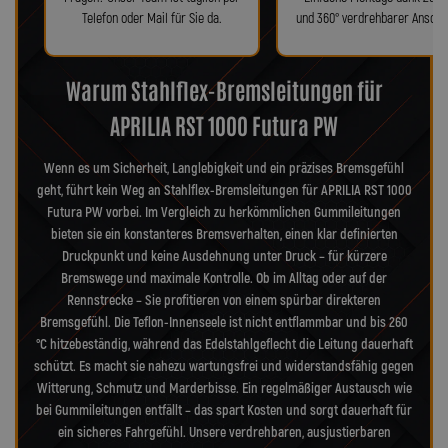
Telefon oder Mail für Sie da.
und 360° verdrehbarer Anschl
Warum Stahlflex-Bremsleitungen für
APRILIA RST 1000 Futura PW
Wenn es um Sicherheit, Langlebigkeit und ein präzises Bremsgefühl
geht, führt kein Weg an Stahlflex-Bremsleitungen für APRILIA RST 1000
Futura PW vorbei. Im Vergleich zu herkömmlichen Gummileitungen
bieten sie ein konstanteres Bremsverhalten, einen klar definierten
Druckpunkt und keine Ausdehnung unter Druck – für kürzere
Bremswege und maximale Kontrolle. Ob im Alltag oder auf der
Rennstrecke – Sie profitieren von einem spürbar direkteren
Bremsgefühl. Die Teflon-Innenseele ist nicht entflammbar und bis 260
°C hitzebeständig, während das Edelstahlgeflecht die Leitung dauerhaft
schützt. Es macht sie nahezu wartungsfrei und widerstandsfähig gegen
Witterung, Schmutz und Marderbisse. Ein regelmäßiger Austausch wie
bei Gummileitungen entfällt – das spart Kosten und sorgt dauerhaft für
ein sicheres Fahrgefühl. Unsere verdrehbaren, ausjustierbaren