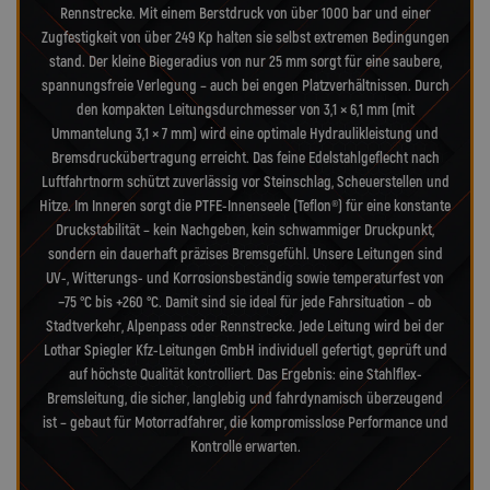
Rennstrecke. Mit einem Berstdruck von über 1000 bar und einer
Zugfestigkeit von über 249 Kp halten sie selbst extremen Bedingungen
stand. Der kleine Biegeradius von nur 25 mm sorgt für eine saubere,
spannungsfreie Verlegung – auch bei engen Platzverhältnissen. Durch
den kompakten Leitungsdurchmesser von 3,1 × 6,1 mm (mit
Ummantelung 3,1 × 7 mm) wird eine optimale Hydraulikleistung und
Bremsdruckübertragung erreicht. Das feine Edelstahlgeflecht nach
Luftfahrtnorm schützt zuverlässig vor Steinschlag, Scheuerstellen und
Hitze. Im Inneren sorgt die PTFE-Innenseele (Teflon®) für eine konstante
Druckstabilität – kein Nachgeben, kein schwammiger Druckpunkt,
sondern ein dauerhaft präzises Bremsgefühl. Unsere Leitungen sind
UV-, Witterungs- und Korrosionsbeständig sowie temperaturfest von
−75 °C bis +260 °C. Damit sind sie ideal für jede Fahrsituation – ob
Stadtverkehr, Alpenpass oder Rennstrecke. Jede Leitung wird bei der
Lothar Spiegler Kfz-Leitungen GmbH individuell gefertigt, geprüft und
auf höchste Qualität kontrolliert. Das Ergebnis: eine Stahlflex-
Bremsleitung, die sicher, langlebig und fahrdynamisch überzeugend
ist – gebaut für Motorradfahrer, die kompromisslose Performance und
Kontrolle erwarten.