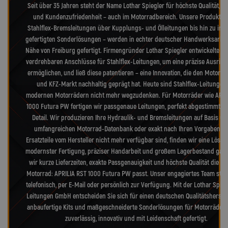
Seit über 35 Jahren steht der Name Lothar Spiegler für höchste Qualität, Pr
und Kundenzufriedenheit – auch im Motorradbereich. Unsere Produkte 
Stahlflex-Bremsleitungen über Kupplungs- und Ölleitungen bis hin zu indi
gefertigten Sonderlösungen – werden in echter deutscher Handwerksarbeit
Nähe von Freiburg gefertigt. Firmengründer Lothar Spiegler entwickelte di
verdrehbaren Anschlüsse für Stahlflex-Leitungen, um eine präzise Ausrich
ermöglichen, und ließ diese patentieren – eine Innovation, die den Motorr
und KFZ-Markt nachhaltig geprägt hat. Heute sind Stahlflex-Leitungen 
modernen Motorrädern nicht mehr wegzudenken. Für Motorräder wie APRI
1000 Futura PW fertigen wir passgenaue Leitungen, perfekt abgestimmt au
Detail. Wir produzieren Ihre Hydraulik- und Bremsleitungen auf Basis un
umfangreichen Motorrad-Datenbank oder exakt nach Ihren Vorgaben. 
Ersatzteile vom Hersteller nicht mehr verfügbar sind, finden wir eine Lösu
modernster Fertigung, präziser Handarbeit und großem Lagerbestand gara
wir kurze Lieferzeiten, exakte Passgenauigkeit und höchste Qualität die zu
Motorrad: APRILIA RST 1000 Futura PW passt. Unser engagiertes Team steh
telefonisch, per E-Mail oder persönlich zur Verfügung. Mit der Lothar Spieg
Leitungen GmbH entscheiden Sie sich für einen deutschen Qualitätsherstell
anbaufertige Kits und maßgeschneiderte Sonderlösungen für Motorräder b
zuverlässig, innovativ und mit Leidenschaft gefertigt.