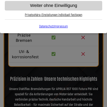
langlebig
Weiter ohne Einwilligung
Kein
Privatsphäre-Einstellungen individuell festlegen
Aufblähen
unter Druck
Datenschutz
Impressum
Präzise
Bremsen
UV- &
korrosionsfest
Präzision in Zahlen: Unsere technischen Highlights
Unsere Stahlflex-Bremsleitungen für APRILIA RST 1000 Futura PW sind
speziell für die Anforderungen von Motorräder entwickelt. Sie
verbinden präzise Technik, deutsche Handarbeit und höchste
Belastbarkeit – für maximale Sicherheit auf der Straße und der