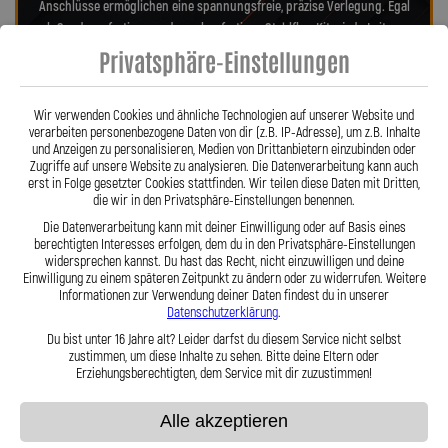
Anschlüsse ermöglichen eine spannungsfreie, präzise Verlegung. Egal
ob Sonderanfertigung oder anbaufertiges Stahlflex-Kit – jede Leitung
wird individuell und passgenau für Ihr Motorrad gefertigt. Mit den
Privatsphäre-Einstellungen
Stahlflex-Bremsleitungen von Lothar Spiegler Kfz-Leitungen GmbH
entscheiden Sie sich für echte deutsche Qualität, höchste Sicherheit
Wir verwenden Cookies und ähnliche Technologien auf unserer Website und
und ein Produkt, das hält, was es verspricht – für eine dauerhafte,
verarbeiten personenbezogene Daten von dir (z.B. IP-Adresse), um z.B. Inhalte
spürbare Verbesserung Ihres Bremsgefühls.
und Anzeigen zu personalisieren, Medien von Drittanbietern einzubinden oder
Hier zu unserem Video „Stahlflex vs. Gummi“
Zugriffe auf unsere Website zu analysieren. Die Datenverarbeitung kann auch
erst in Folge gesetzter Cookies stattfinden. Wir teilen diese Daten mit Dritten,
die wir in den Privatsphäre-Einstellungen benennen.
Die Datenverarbeitung kann mit deiner Einwilligung oder auf Basis eines
berechtigten Interesses erfolgen, dem du in den Privatsphäre-Einstellungen
widersprechen kannst. Du hast das Recht, nicht einzuwilligen und deine
Einwilligung zu einem späteren Zeitpunkt zu ändern oder zu widerrufen. Weitere
Informationen zur Verwendung deiner Daten findest du in unserer
Datenschutzerklärung
.
Stahlflex vs. Gummi
Du bist unter 16 Jahre alt? Leider darfst du diesem Service nicht selbst
zustimmen, um diese Inhalte zu sehen. Bitte deine Eltern oder
Erziehungsberechtigten, dem Service mit dir zuzustimmen!
Fakten
Stahlflex
Gummi
Alle akzeptieren
Robust &