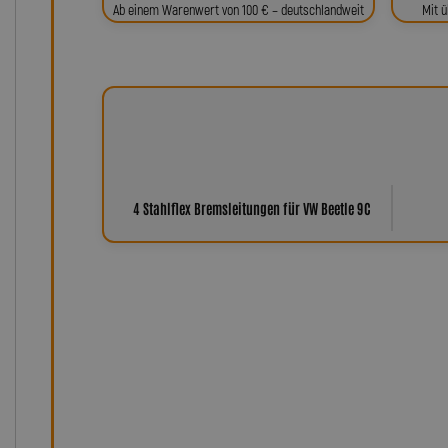
Ab einem Warenwert von 100 € – deutschlandweit
Mit ü
4 Stahlflex Bremsleitungen für VW Beetle 9C
Warum Leitungen von Lot
Der Name Lothar Spiegler steht seit über 35 Jahren f
Kundenzufriedenheit. Unsere Produkte – von Stahlfle
Servo- und Einspritzleitungen bis hin zu individuell ge