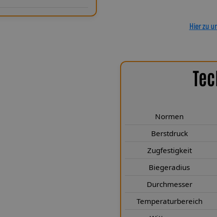
Hier zu u
Tec
chen Highlights
len höchste technische Standards
Normen
tsprechen den Normen FMVSS 106
h. Mit einem Berstdruck von über
Berstdruck
ind sie für extreme Belastungen
Zugfestigkeit
t für maximale Flexibilität bei
Biegeradius
on 3,1 × 6,1 mm (mit Ummantelung
imaler Durchflussleistung. Das
Durchmesser
tzt die Leitung dauerhaft vor
Temperaturbereich
 für eine gleichbleibend präzise