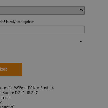
Maß in zoll/cm angeben:
nkorb
ungen für: VW|Beetle|9C|New Beetle 1.4
Baujahr: 10|2001 - 06|2002
+ hinten
en
s benötigt)