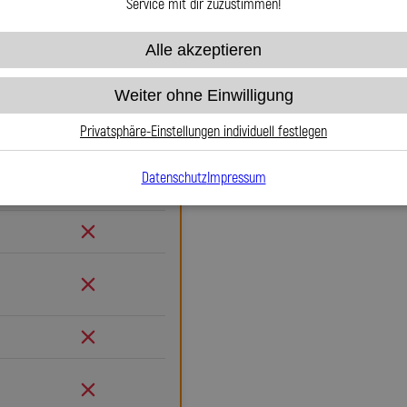
Service mit dir zuzustimmen!
Warum Stahlfle
Alle akzeptieren
Gummi
Wenn es um Sicherheit, Langlebig
Weiter ohne Einwilligung
Stahlflex-Bremsleitungen für
Gummileitungen bieten sie ei
Privatsphäre-Einstellungen individuell festlegen
Druckpunkt und keine Ausdehn
Kontrolle. Das bedeutet mehr Si
Datenschutz
Impressum
Gummi
Teflon-Innenseele ist nicht 
Edelstahlgeflecht die Leitu
äußeren Einflüssen macht. Es
Beschädigungen – ein regelmä
nötig. Das spart Kosten und ver
ausjustierbaren, verdrehbaren A
Verlegung. Ob Sonderanfertigu
passgenau und präzise gefertigt.
Leitungen GmbH entscheiden Sie 
ein Pro