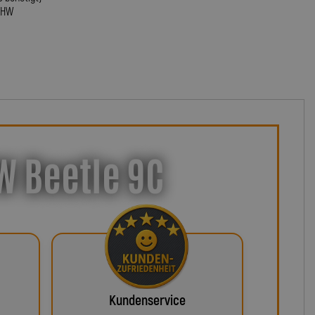
AHW
W Beetle 9C
Kundenservice