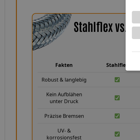
Stahlflex vs. 
Fakten
Stahlflex
Robust & langlebig
Kein Aufblähen
unter Druck
Präzise Bremsen
UV- &
korrosionsfest