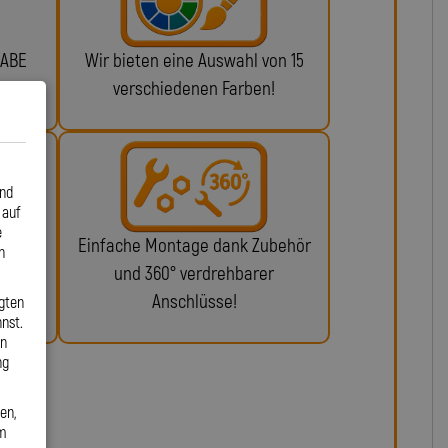
 ABE
Wir bieten eine Auswahl von 15
n!
verschiedenen Farben!
und
 auf
e
glich
Einfache Montage dank Zubehör
n
ie da.
und 360° verdrehbarer
Anschlüsse!
gten
nst.
en
ng
en,
em