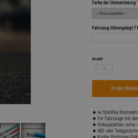
Farbe der Ummantelung
Fahrzeug Höhergelegt ? 
Anzahl
In den Ware
★ 4x Stahlflex Bremsleit
★ Für Fahrzeuge mit dem 
★ Einbauposition: vorne 
★ ABE oder Teilegutacht
★ Kupfer Dichtringe (fall