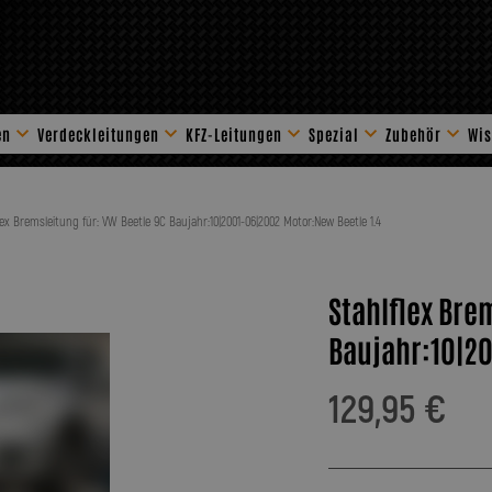
en
Verdeckleitungen
KFZ-Leitungen
Spezial
Zubehör
Wis
Stahlflex Zube
lex Bremsleitung für: VW Beetle 9C Baujahr:10|2001-06|2002 Motor:New Beetle 1.4
Stahlflex Bre
Baujahr:10|20
129,95 €