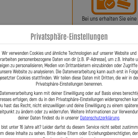
sarbeit gefertigt. Firmengründer
nschlüsse für Stahlflex-Leitungen,
Bei uns erhalten Sie eine
 ließ diese patentieren – eine
oder ein Teilegutachte
gt. Stahlflex-Leitungen sind aus dem
Privatsphäre-Einstellungen
. Für Fahrzeuge wie VW Beetle (9C)
02, HSN 0603, TSN 665) fertigen wir
Wir verwenden Cookies und ähnliche Technologien auf unserer Website und
ail. Wir fertigen Hydraulikleitungen
rarbeiten personenbezogene Daten von dir (z.B. IP-Adresse), um z.B. Inhalte 
exakt nach Ihren Angaben, wenn
eigen zu personalisieren, Medien von Drittanbietern einzubinden oder Zugriffe
den wir eine Lösung. Dank großem
unsere Website zu analysieren. Die Datenverarbeitung kann auch erst in Folg
Fragen? Unser Team ist tä
wir kurze Lieferzeiten, exakte
gesetzter Cookies stattfinden. Wir teilen diese Daten mit Dritten, die wir in de
per Telefon oder Mail für S
Privatsphäre-Einstellungen benennen.
iertes Team steht Ihnen täglich
Mit der Lothar Spiegler Kfz-Leitungen
 Datenverarbeitung kann mit deiner Einwilligung oder auf Basis eines berechti
eresses erfolgen, dem du in den Privatsphäre-Einstellungen widersprechen kan
utschen Hersteller, der sowohl
u hast das Recht, nicht einzuwilligen und deine Einwilligung zu einem später
nderlösungen möglich macht –
eitpunkt zu ändern oder zu widerrufen. Weitere Informationen zur Verwendu
nschaft gefertigt.
deiner Daten findest du in unserer
Datenschutzerklärung
.
 bist unter 16 Jahre alt? Leider darfst du diesem Service nicht selbst zustimm
m diese Inhalte zu sehen. Bitte deine Eltern oder Erziehungsberechtigten, d