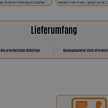
ber 30 Jahren Erfahrung mit Stahlflex
Bewährt in der Praxis – geliebt von der
Lieferumfang
Alle erforderlichen Dichtringe
Montagematerial (falls erforderli
har Spiegler?
ür höchste Qualität, Präzision und
x-Bremsleitungen über Kupplungs-,
fertigten Sonderleitungen – werden in