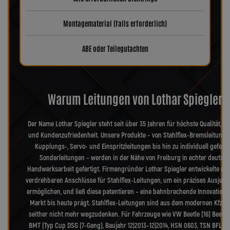
Montagematerial (falls erforderlich)
ABE oder Teilegutachten
Warum Leitungen von Lothar Spiegler?
Der Name Lothar Spiegler steht seit über 35 Jahren für höchste Qualität, Pr
und Kundenzufriedenheit. Unsere Produkte – von Stahlflex-Bremsleitunge
Kupplungs-, Servo- und Einspritzleitungen bis hin zu individuell geferti
Sonderleitungen – werden in der Nähe von Freiburg in echter deutsch
Handwerksarbeit gefertigt. Firmengründer Lothar Spiegler entwickelte die
verdrehbaren Anschlüsse für Stahlflex-Leitungen, um ein präzises Ausjusti
ermöglichen, und ließ diese patentieren – eine bahnbrechende Innovation, 
Markt bis heute prägt. Stahlflex-Leitungen sind aus dem modernen Kfz-B
seither nicht mehr wegzudenken. Für Fahrzeuge wie VW Beetle (16) Beetle 1
BMT (Typ Cup DSG (7-Gang), Baujahr 12|2013–12|2014, HSN 0603, TSN BFL) f