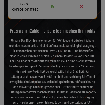
UV- &
korrosionsfest
Präzision in Zahlen: Unsere technischen Highlights
Unsere Stahlflex-Bremsleitungen für VW Beetle 16 erfüllen höchste
technische Standards und sind auf maximale Langlebigkeit ausgelegt.
Sie entsprechen den Normen FMVSS 106 und DOT und übertreffen
diese in vielen Punkten deutlich. Mit einem Berstdruck von über 1000
bar und einer Zugfestigkeit von mehr als 249 Kp sind sie für extreme
Belastungen konzipiert. Der minimale Biegeradius von nur 25 mm sorgt
für maximale Flexibilität bei gleichzeitig hoher Stabilität. Der
Leitungsdurchmesser von 3,1 × 6,1 mm (mit Ummantelung 3,1 × 7 mm)
ermöglicht eine kompakte Bauweise bei optimaler Durchflussleistung.
Das hochwertige Edelstahlgewebe nach Luftfahrtnorm schützt die
Leitung dauerhaft vor mechanischen Einflüssen, während die Teflon®-
Innenseele für eine gleichbleibend präzise Bremsdruckübertragung
sorgt – selbst nach vielen Jahren. Zudem sind die Leitungen UV-,