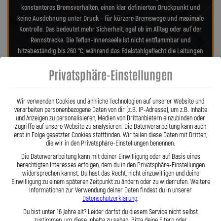
konstanteres Bremsverhalten, einen klar definierten Druckpunkt und
keine Ausdehnung unter Druck – für kürzere Bremswege und maximale
Kontrolle. Das bedeutet mehr Sicherheit, egal ob im Alltag oder auf der
Rennstrecke. Die Teflon-Innenseele ist nicht entflammbar und
hitzebeständig bis 260 °C, während das Edelstahlgeflecht die Leitungen
nahezu wartungsfrei und unempfindlich gegenüber äußeren Einflüssen
Privatsphäre-Einstellungen
macht. Es schützt zuverlässig vor Marderbissen, Witterung und
Beschädigungen – ein regelmäßiger Austausch wie bei Gummileitungen
ist nicht mehr nötig. Das spart Kosten und vermittelt dauerhaft ein
Wir verwenden Cookies und ähnliche Technologien auf unserer Website und
sicheres Gefühl beim Fahren. Unsere ausjustierbaren, verdrehbaren
verarbeiten personenbezogene Daten von dir (z.B. IP-Adresse), um z.B. Inhalte
Anschlüsse ermöglichen eine drallfreie und spannungsfreie Verlegung.
und Anzeigen zu personalisieren, Medien von Drittanbietern einzubinden oder
Zugriffe auf unsere Website zu analysieren. Die Datenverarbeitung kann auch
Ob Sonderanfertigung oder anbaufertiges Stahlflex-Kit – jede Leitung
erst in Folge gesetzter Cookies stattfinden. Wir teilen diese Daten mit Dritten,
wird passgenau und präzise gefertigt. Mit den Stahlflex-
die wir in den Privatsphäre-Einstellungen benennen.
Bremsleitungen von Lothar Spiegler Kfz-Leitungen GmbH entscheiden
Die Datenverarbeitung kann mit deiner Einwilligung oder auf Basis eines
Sie sich für echte deutsche Qualität, höchste Sicherheit und ein
berechtigten Interesses erfolgen, dem du in den Privatsphäre-Einstellungen
Produkt, das hält, was es verspricht.
widersprechen kannst. Du hast das Recht, nicht einzuwilligen und deine
Einwilligung zu einem späteren Zeitpunkt zu ändern oder zu widerrufen. Weitere
Informationen zur Verwendung deiner Daten findest du in unserer
Datenschutzerklärung
.
Hier zu unserem Video „Stahlflex vs. Gummi“
Du bist unter 16 Jahre alt? Leider darfst du diesem Service nicht selbst
zustimmen, um diese Inhalte zu sehen. Bitte deine Eltern oder