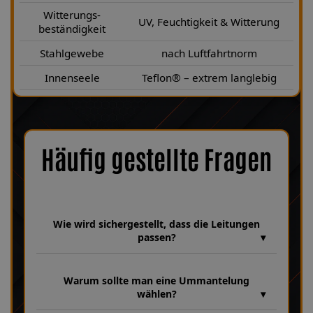
Witterungs-
UV, Feuchtigkeit & Witterung
beständigkeit
Stahlgewebe
nach Luftfahrtnorm
Innenseele
Teflon® – extrem langlebig
Häufig gestellte Fragen
Wie wird sichergestellt, dass die Leitungen
passen?
Wir verfügen über eine umfangreiche Datenbank aus über 30
Jahren Erfahrung, in der unzählige Fahrzeugmodelle und
Warum sollte man eine Ummantelung
Leitungsvarianten hinterlegt sind. Dabei achten wir bei jeder
wählen?
Fertigung genau auf Fahrzeugparameter wie HSN 0603, TSN
BFL sowie die Baujahre 12|2013–12|2014, um sicherzustellen,