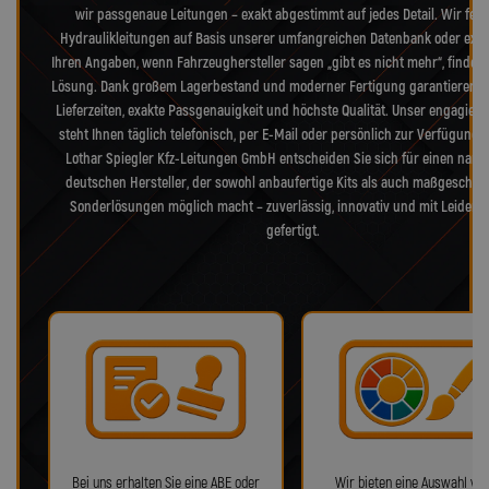
wir passgenaue Leitungen – exakt abgestimmt auf jedes Detail. Wir fert
Hydraulikleitungen auf Basis unserer umfangreichen Datenbank oder exak
Ihren Angaben, wenn Fahrzeughersteller sagen „gibt es nicht mehr“, finden 
Lösung. Dank großem Lagerbestand und moderner Fertigung garantieren w
Lieferzeiten, exakte Passgenauigkeit und höchste Qualität. Unser engagiert
steht Ihnen täglich telefonisch, per E-Mail oder persönlich zur Verfügung. 
Lothar Spiegler Kfz-Leitungen GmbH entscheiden Sie sich für einen nam
deutschen Hersteller, der sowohl anbaufertige Kits als auch maßgeschne
Sonderlösungen möglich macht – zuverlässig, innovativ und mit Leidens
gefertigt.
Bei uns erhalten Sie eine ABE oder
Wir bieten eine Auswahl von