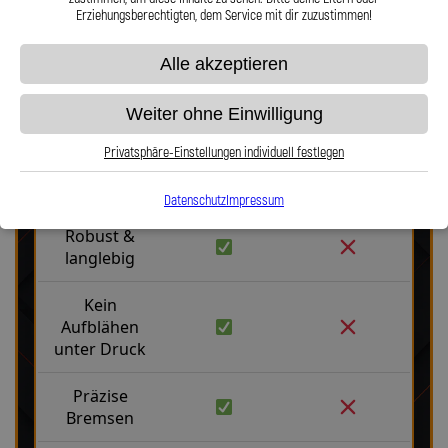
Erziehungsberechtigten, dem Service mit dir zuzustimmen!
Alle akzeptieren
Weiter ohne Einwilligung
Stahlflex vs. Gummi
Privatsphäre-Einstellungen individuell festlegen
Fakten
Stahlflex
Gummi
Datenschutz
Impressum
Robust &
langlebig
Kein
Aufblähen
unter Druck
Präzise
Bremsen