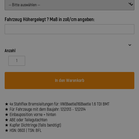
Fahrzeug Höhergelegt ? Maß in zoll/cm angeben:
Anzahl
In den Warenkorb
★ 4x Stahlflex Bremsleitungen für: VW|Beetle|16|Beetle 1.6 TDI BMT
★ Für Fahrzeuge mit dem Baujahr: 12|2013 - 12|2014
★ Einbauposition: vorne + hinten
★ ABE oder Teilegutachten
★ Kupfer Dichtringe (falls benötigt)
★ HSN: 0603 | TSN: BFL