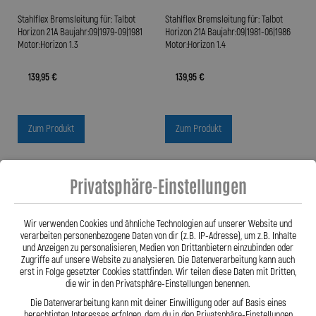
Stahlflex Bremsleitung für: Talbot
Stahlflex Bremsleitung für: Talbot
Horizon 21A Baujahr:09|1979-09|1981
Horizon 21A Baujahr:09|1981-06|1986
Motor:Horizon 1.3
Motor:Horizon 1.4
139,95 €
139,95 €
Zum Produkt
Zum Produkt
Privatsphäre-Einstellungen
Wir verwenden Cookies und ähnliche Technologien auf unserer Website und
verarbeiten personenbezogene Daten von dir (z.B. IP-Adresse), um z.B. Inhalte
und Anzeigen zu personalisieren, Medien von Drittanbietern einzubinden oder
Zugriffe auf unsere Website zu analysieren. Die Datenverarbeitung kann auch
erst in Folge gesetzter Cookies stattfinden. Wir teilen diese Daten mit Dritten,
die wir in den Privatsphäre-Einstellungen benennen.
Die Datenverarbeitung kann mit deiner Einwilligung oder auf Basis eines
berechtigten Interesses erfolgen, dem du in den Privatsphäre-Einstellungen