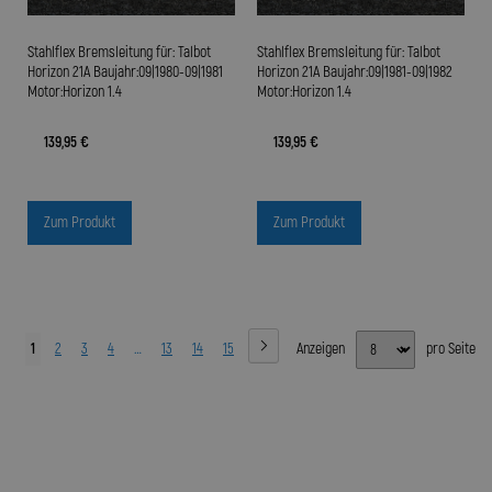
Stahlflex Bremsleitung für: Talbot
Stahlflex Bremsleitung für: Talbot
Horizon 21A Baujahr:09|1980-09|1981
Horizon 21A Baujahr:09|1981-09|1982
Motor:Horizon 1.4
Motor:Horizon 1.4
139,95 €
139,95 €
Zum Produkt
Zum Produkt
1
2
3
4
…
13
14
15
Anzeigen
pro Seite