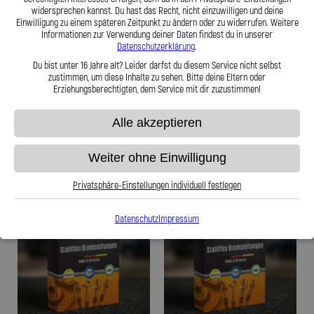
widersprechen kannst. Du hast das Recht, nicht einzuwilligen und deine
Einwilligung zu einem späteren Zeitpunkt zu ändern oder zu widerrufen. Weitere
Stahlflex Bremsleitung für: Talbot
Stahlflex Bremsleitung für: Talbot
Informationen zur Verwendung deiner Daten findest du in unserer
Horizon 21A Baujahr:09|1981-09|1985
Horizon 21A Baujahr:09|1981-09|1984
Datenschutzerklärung
.
Motor:Horizon 1.4
Motor:Horizon 1.4
Du bist unter 16 Jahre alt? Leider darfst du diesem Service nicht selbst
zustimmen, um diese Inhalte zu sehen. Bitte deine Eltern oder
139,95 €
139,95 €
Erziehungsberechtigten, dem Service mit dir zuzustimmen!
Alle akzeptieren
Zum Produkt
Zum Produkt
Weiter ohne Einwilligung
Privatsphäre-Einstellungen individuell festlegen
Datenschutz
Impressum