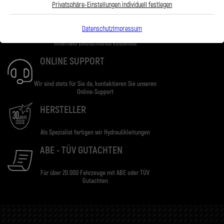
Privatsphäre-Einstellungen individuell festlegen
VERSAND
Datenschutz
Impressum
Ab einem Bestellwert von 100€. Lieferung
innerhalb Deutschlands kostenlos
ONLINE SUPPORT
Wir sind stets für Sie da, kontaktieren Sie unseren
Online-Support
HERSTELLER
Als Spezialist fertigen wir Hydraulikleitungen
ABE - TÜV GUTACHTEN
Für über 20.000 Fahrzeuge mit ABE oder TÜV
Gutachten