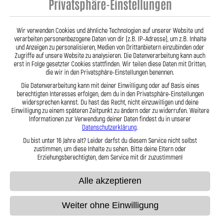
Privatsphäre-Einstellungen
Stahlflex Bremsleitung für: SANTANA
Stahlflex Bremsleitung für: SANTANA
PS10 Santana / ANIBAL
300/350 Baujahr:09|1998-- Motor:1.6
Baujahr:03|2003-- Motor:
D
Wir verwenden Cookies und ähnliche Technologien auf unserer Website und
verarbeiten personenbezogene Daten von dir (z.B. IP-Adresse), um z.B. Inhalte
und Anzeigen zu personalisieren, Medien von Drittanbietern einzubinden oder
159,95 €
159,95 €
Zugriffe auf unsere Website zu analysieren. Die Datenverarbeitung kann auch
erst in Folge gesetzter Cookies stattfinden. Wir teilen diese Daten mit Dritten,
die wir in den Privatsphäre-Einstellungen benennen.
Zum Produkt
Zum Produkt
Die Datenverarbeitung kann mit deiner Einwilligung oder auf Basis eines
berechtigten Interesses erfolgen, dem du in den Privatsphäre-Einstellungen
widersprechen kannst. Du hast das Recht, nicht einzuwilligen und deine
Einwilligung zu einem späteren Zeitpunkt zu ändern oder zu widerrufen. Weitere
Informationen zur Verwendung deiner Daten findest du in unserer
Datenschutzerklärung
.
Anzeigen
pro Seite
Du bist unter 16 Jahre alt? Leider darfst du diesem Service nicht selbst
zustimmen, um diese Inhalte zu sehen. Bitte deine Eltern oder
Erziehungsberechtigten, dem Service mit dir zuzustimmen!
Alle akzeptieren
Weiter ohne Einwilligung