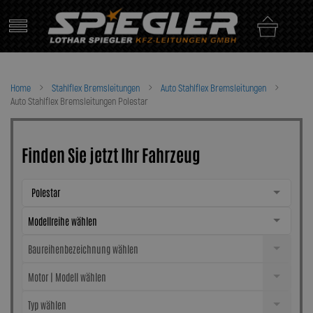
Skip
to
content
Home
Stahlflex Bremsleitungen
Auto Stahlflex Bremsleitungen
Auto Stahlflex Bremsleitungen Polestar
Finden Sie jetzt Ihr Fahrzeug
Polestar
Modellreihe wählen
Baureihenbezeichnung wählen
Motor | Modell wählen
Typ wählen