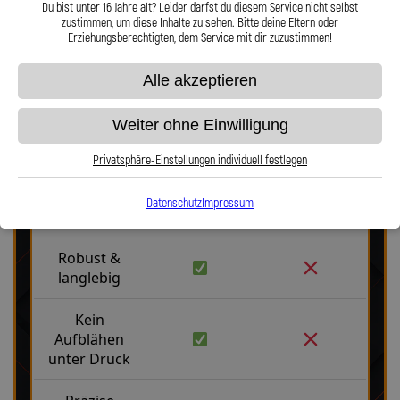
Du bist unter 16 Jahre alt? Leider darfst du diesem Service nicht selbst
Hier zu unserem Video „Stahlflex vs. Gummi“
zustimmen, um diese Inhalte zu sehen. Bitte deine Eltern oder
Erziehungsberechtigten, dem Service mit dir zuzustimmen!
Alle akzeptieren
Weiter ohne Einwilligung
Stahlflex vs. Gummi
Privatsphäre-Einstellungen individuell festlegen
Datenschutz
Impressum
Fakten
Stahlflex
Gummi
Robust &
langlebig
Kein
Aufblähen
unter Druck