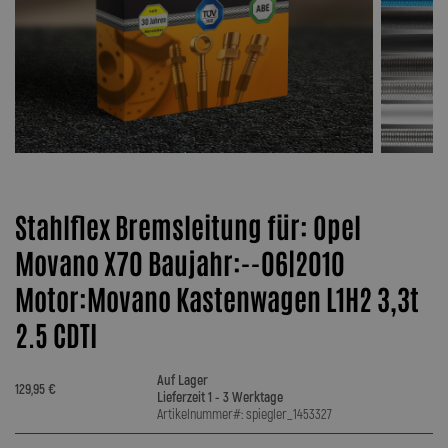
Stahlflex Bremsleitung für: Opel
Movano X70 Baujahr:--06|2010
Motor:Movano Kastenwagen L1H2 3,3t
2.5 CDTI
Auf Lager
129,95 €
Lieferzeit 1 - 3 Werktage
Artikelnummer#: spiegler_1453327