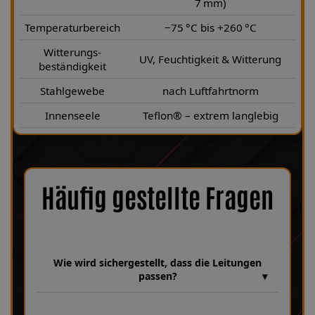
7 mm)
Temperaturbereich
−75 °C bis +260 °C
Witterungs-
UV, Feuchtigkeit & Witterung
beständigkeit
Stahlgewebe
nach Luftfahrtnorm
Innenseele
Teflon® – extrem langlebig
Häufig gestellte Fragen
Wie wird sichergestellt, dass die Leitungen
passen?
Wir verfügen über eine umfangreiche Datenbank aus über 30
Jahren Erfahrung, in der unzählige Fahrzeugmodelle und