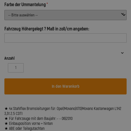
Farbe der Ummantelung
Fahrzeug Höhergelegt ? Maß in zoll/cm angeben:
Anzahl
In den Warenkorb
★ 4x Stahlflex Bremsleitungen für: Opel|Movano|X70|Movano Kastenwagen L1H2
3,3t 2.5 CDTI
★ Für Fahrzeuge mit dem Baujahr: - - 06|2010
★ Einbauposition: vorne + hinten
★ ABE oder Teilegutachten