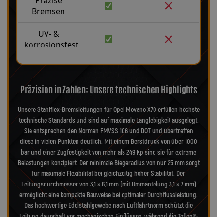
Präzise
Bremsen
UV- &
korrosionsfest
Präzision in Zahlen: Unsere technischen Highlights
Unsere Stahlflex-Bremsleitungen für Opel Movano X70 erfüllen höchste
technische Standards und sind auf maximale Langlebigkeit ausgelegt.
Sie entsprechen den Normen FMVSS 106 und DOT und übertreffen
diese in vielen Punkten deutlich. Mit einem Berstdruck von über 1000
bar und einer Zugfestigkeit von mehr als 249 Kp sind sie für extreme
Belastungen konzipiert. Der minimale Biegeradius von nur 25 mm sorgt
für maximale Flexibilität bei gleichzeitig hoher Stabilität. Der
Leitungsdurchmesser von 3,1 × 6,1 mm (mit Ummantelung 3,1 × 7 mm)
ermöglicht eine kompakte Bauweise bei optimaler Durchflussleistung.
Das hochwertige Edelstahlgewebe nach Luftfahrtnorm schützt die
Leitung dauerhaft vor mechanischen Einflüssen, während die Teflon®-