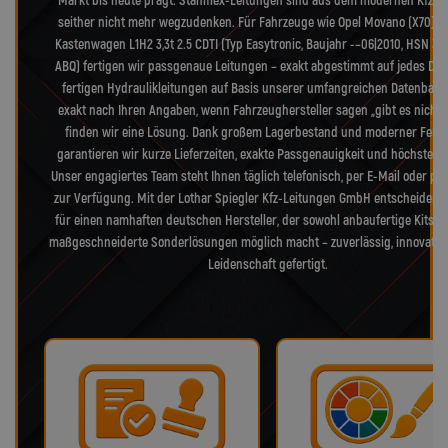
Markt bis heute prägt. Stahlflex-Leitungen sind aus dem modernen Kfz-B
seither nicht mehr wegzudenken. Für Fahrzeuge wie Opel Movano (X70) 
Kastenwagen L1H2 3,3t 2.5 CDTI (Typ Easytronic, Baujahr -–06|2010, HSN 30
ABQ) fertigen wir passgenaue Leitungen – exakt abgestimmt auf jedes Deta
fertigen Hydraulikleitungen auf Basis unserer umfangreichen Datenbank
exakt nach Ihren Angaben, wenn Fahrzeughersteller sagen „gibt es nicht 
finden wir eine Lösung. Dank großem Lagerbestand und moderner Fert
garantieren wir kurze Lieferzeiten, exakte Passgenauigkeit und höchste Qua
Unser engagiertes Team steht Ihnen täglich telefonisch, per E-Mail oder pe
zur Verfügung. Mit der Lothar Spiegler Kfz-Leitungen GmbH entscheiden S
für einen namhaften deutschen Hersteller, der sowohl anbaufertige Kits a
maßgeschneiderte Sonderlösungen möglich macht – zuverlässig, innovativ
Leidenschaft gefertigt.