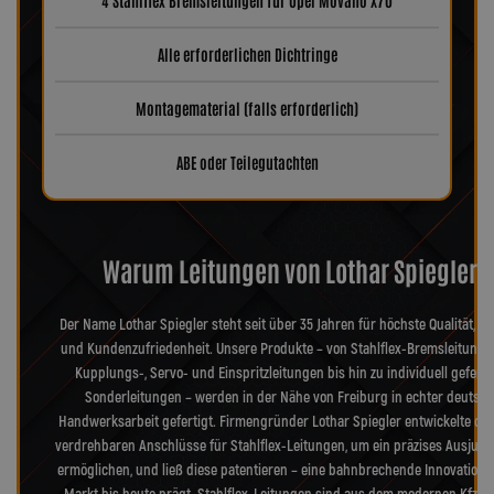
4 Stahlflex Bremsleitungen für Opel Movano X70
Alle erforderlichen Dichtringe
Montagematerial (falls erforderlich)
ABE oder Teilegutachten
Warum Leitungen von Lothar Spiegler?
Der Name Lothar Spiegler steht seit über 35 Jahren für höchste Qualität, Pr
und Kundenzufriedenheit. Unsere Produkte – von Stahlflex-Bremsleitunge
Kupplungs-, Servo- und Einspritzleitungen bis hin zu individuell geferti
Sonderleitungen – werden in der Nähe von Freiburg in echter deutsch
Handwerksarbeit gefertigt. Firmengründer Lothar Spiegler entwickelte die
verdrehbaren Anschlüsse für Stahlflex-Leitungen, um ein präzises Ausjusti
ermöglichen, und ließ diese patentieren – eine bahnbrechende Innovation, 