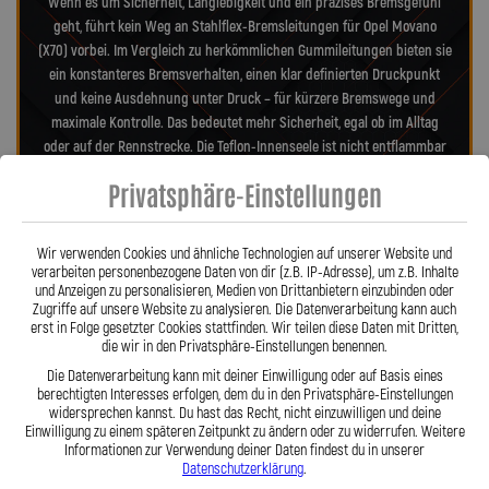
Wenn es um Sicherheit, Langlebigkeit und ein präzises Bremsgefühl
geht, führt kein Weg an Stahlflex-Bremsleitungen für Opel Movano
(X70) vorbei. Im Vergleich zu herkömmlichen Gummileitungen bieten sie
ein konstanteres Bremsverhalten, einen klar definierten Druckpunkt
und keine Ausdehnung unter Druck – für kürzere Bremswege und
maximale Kontrolle. Das bedeutet mehr Sicherheit, egal ob im Alltag
oder auf der Rennstrecke. Die Teflon-Innenseele ist nicht entflammbar
und hitzebeständig bis 260 °C, während das Edelstahlgeflecht die
Privatsphäre-Einstellungen
Leitungen nahezu wartungsfrei und unempfindlich gegenüber äußeren
Einflüssen macht. Es schützt zuverlässig vor Marderbissen, Witterung
und Beschädigungen – ein regelmäßiger Austausch wie bei
Wir verwenden Cookies und ähnliche Technologien auf unserer Website und
Gummileitungen ist nicht mehr nötig. Das spart Kosten und vermittelt
verarbeiten personenbezogene Daten von dir (z.B. IP-Adresse), um z.B. Inhalte
und Anzeigen zu personalisieren, Medien von Drittanbietern einzubinden oder
dauerhaft ein sicheres Gefühl beim Fahren. Unsere ausjustierbaren,
Zugriffe auf unsere Website zu analysieren. Die Datenverarbeitung kann auch
verdrehbaren Anschlüsse ermöglichen eine drallfreie und
erst in Folge gesetzter Cookies stattfinden. Wir teilen diese Daten mit Dritten,
spannungsfreie Verlegung. Ob Sonderanfertigung oder anbaufertiges
die wir in den Privatsphäre-Einstellungen benennen.
Stahlflex-Kit – jede Leitung wird passgenau und präzise gefertigt. Mit
Die Datenverarbeitung kann mit deiner Einwilligung oder auf Basis eines
den Stahlflex-Bremsleitungen von Lothar Spiegler Kfz-Leitungen GmbH
berechtigten Interesses erfolgen, dem du in den Privatsphäre-Einstellungen
entscheiden Sie sich für echte deutsche Qualität, höchste Sicherheit
widersprechen kannst. Du hast das Recht, nicht einzuwilligen und deine
Einwilligung zu einem späteren Zeitpunkt zu ändern oder zu widerrufen. Weitere
und ein Produkt, das hält, was es verspricht.
Informationen zur Verwendung deiner Daten findest du in unserer
Datenschutzerklärung
.