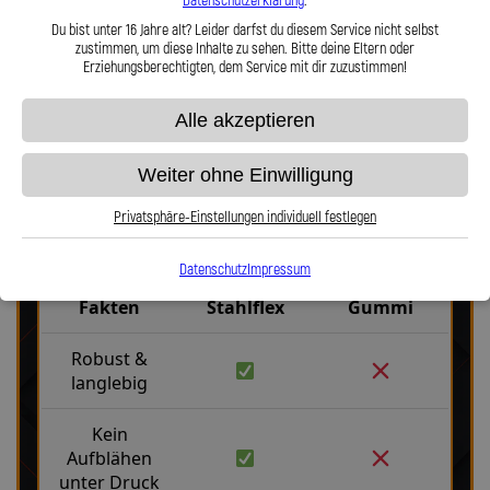
Datenschutzerklärung
.
Du bist unter 16 Jahre alt? Leider darfst du diesem Service nicht selbst
zustimmen, um diese Inhalte zu sehen. Bitte deine Eltern oder
Hier zu unserem Video „Stahlflex vs. Gummi“
Erziehungsberechtigten, dem Service mit dir zuzustimmen!
Alle akzeptieren
Weiter ohne Einwilligung
Privatsphäre-Einstellungen individuell festlegen
Stahlflex vs. Gummi
Datenschutz
Impressum
Fakten
Stahlflex
Gummi
Robust &
langlebig
Kein
Aufblähen
unter Druck