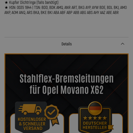
★ Kupfer Dichtringe (falls benötigt)
★ HSN: 0035 1844 | TSN: BDD, BDK AMQ, ANR ART, BKG AYP, AYW BDE, BDL BKJ, AMO
ANP, AOM ANQ, ARS BKA, BKE BKI ABA ABF ABP ABB ABG ABS AHY AAZ ABE ABR
Details
Stahlflex-Bremsleitungen
für Opel Movano X62