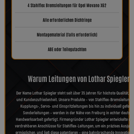
4 Stahlflex Bremsleitungen für Opel Movano X62
Alle erforderlichen Dichtringe
Montagematerial (falls erforderlich)
ABE oder Teilegutachten
Warum Leitungen von Lothar Spiegler?
Der Name Lothar Spiegler steht seit über 35 Jahren für höchste Qualität, Pr
und Kundenzufriedenheit. Unsere Produkte – von Stahlflex-Bremsleitunge
Kupplungs-, Servo- und Einspritzleitungen bis hin zu individuell geferti
Sonderleitungen – werden in der Nähe von Freiburg in echter deutsch
Handwerksarbeit gefertigt. Firmengründer Lothar Spiegler entwickelte die
verdrehbaren Anschlüsse für Stahlflex-Leitungen, um ein präzises Ausjusti
ermöglichen, und ließ diese patentieren – eine bahnbrechende Innovation, 