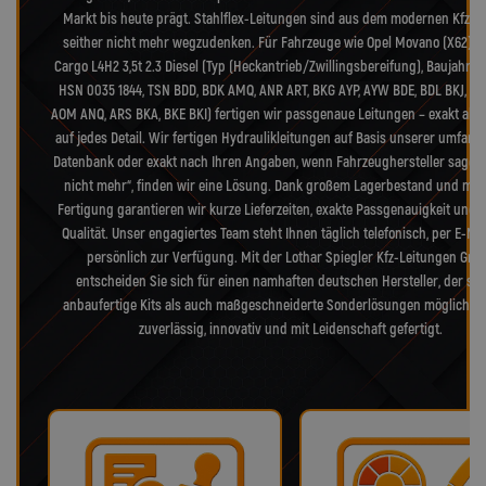
Markt bis heute prägt. Stahlflex-Leitungen sind aus dem modernen Kfz-B
seither nicht mehr wegzudenken. Für Fahrzeuge wie Opel Movano (X62) 
Cargo L4H2 3,5t 2.3 Diesel (Typ (Heckantrieb/Zwillingsbereifung), Baujahr 10
HSN 0035 1844, TSN BDD, BDK AMQ, ANR ART, BKG AYP, AYW BDE, BDL BKJ, A
AOM ANQ, ARS BKA, BKE BKI) fertigen wir passgenaue Leitungen – exakt ab
auf jedes Detail. Wir fertigen Hydraulikleitungen auf Basis unserer umfang
Datenbank oder exakt nach Ihren Angaben, wenn Fahrzeughersteller sagen 
nicht mehr“, finden wir eine Lösung. Dank großem Lagerbestand und mo
Fertigung garantieren wir kurze Lieferzeiten, exakte Passgenauigkeit und 
Qualität. Unser engagiertes Team steht Ihnen täglich telefonisch, per E-Mai
persönlich zur Verfügung. Mit der Lothar Spiegler Kfz-Leitungen Gm
entscheiden Sie sich für einen namhaften deutschen Hersteller, der so
anbaufertige Kits als auch maßgeschneiderte Sonderlösungen möglich m
zuverlässig, innovativ und mit Leidenschaft gefertigt.