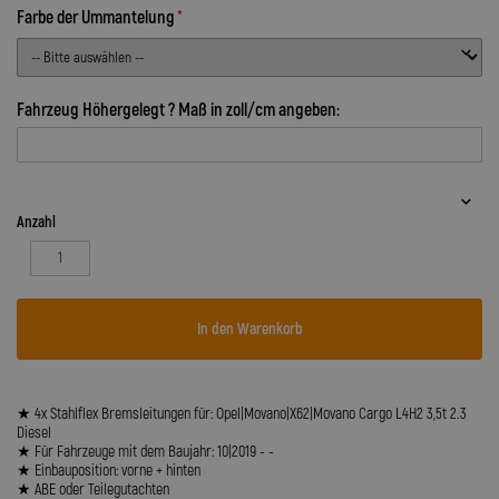
Farbe der Ummantelung
Fahrzeug Höhergelegt ? Maß in zoll/cm angeben:
Anzahl
In den Warenkorb
★ 4x Stahlflex Bremsleitungen für: Opel|Movano|X62|Movano Cargo L4H2 3,5t 2.3
Diesel
★ Für Fahrzeuge mit dem Baujahr: 10|2019 - -
★ Einbauposition: vorne + hinten
★ ABE oder Teilegutachten