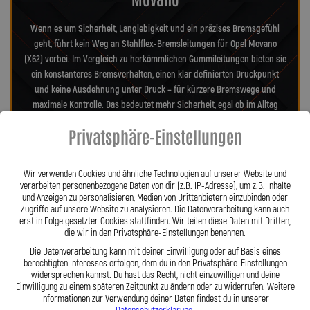
Wenn es um Sicherheit, Langlebigkeit und ein präzises Bremsgefühl
geht, führt kein Weg an Stahlflex-Bremsleitungen für Opel Movano
(X62) vorbei. Im Vergleich zu herkömmlichen Gummileitungen bieten sie
ein konstanteres Bremsverhalten, einen klar definierten Druckpunkt
und keine Ausdehnung unter Druck – für kürzere Bremswege und
maximale Kontrolle. Das bedeutet mehr Sicherheit, egal ob im Alltag
oder auf der Rennstrecke. Die Teflon-Innenseele ist nicht entflammbar
Privatsphäre-Einstellungen
und hitzebeständig bis 260 °C, während das Edelstahlgeflecht die
Leitungen nahezu wartungsfrei und unempfindlich gegenüber äußeren
Einflüssen macht. Es schützt zuverlässig vor Marderbissen, Witterung
Wir verwenden Cookies und ähnliche Technologien auf unserer Website und
und Beschädigungen – ein regelmäßiger Austausch wie bei
verarbeiten personenbezogene Daten von dir (z.B. IP-Adresse), um z.B. Inhalte
Gummileitungen ist nicht mehr nötig. Das spart Kosten und vermittelt
und Anzeigen zu personalisieren, Medien von Drittanbietern einzubinden oder
Zugriffe auf unsere Website zu analysieren. Die Datenverarbeitung kann auch
dauerhaft ein sicheres Gefühl beim Fahren. Unsere ausjustierbaren,
erst in Folge gesetzter Cookies stattfinden. Wir teilen diese Daten mit Dritten,
verdrehbaren Anschlüsse ermöglichen eine drallfreie und
die wir in den Privatsphäre-Einstellungen benennen.
spannungsfreie Verlegung. Ob Sonderanfertigung oder anbaufertiges
Die Datenverarbeitung kann mit deiner Einwilligung oder auf Basis eines
Stahlflex-Kit – jede Leitung wird passgenau und präzise gefertigt. Mit
berechtigten Interesses erfolgen, dem du in den Privatsphäre-Einstellungen
den Stahlflex-Bremsleitungen von Lothar Spiegler Kfz-Leitungen GmbH
widersprechen kannst. Du hast das Recht, nicht einzuwilligen und deine
Einwilligung zu einem späteren Zeitpunkt zu ändern oder zu widerrufen. Weitere
entscheiden Sie sich für echte deutsche Qualität, höchste Sicherheit
Informationen zur Verwendung deiner Daten findest du in unserer
und ein Produkt, das hält, was es verspricht.